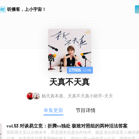
听播客，上小宇宙！
步时
勤路上
2711105
已订阅
天真不天真
杨天真本真、天真不天真小助手-天天
单集更新
节目详情
vol.53 对谈易立竞：折腾vs独处 极致对照组的两种活法答案
我和易立竞认识很多年，即是朋友也是合作伙伴。她是顶尖的深度人物访
记者，也是我见过最享受独处的人，能在山里一待就是一个月。而我似乎