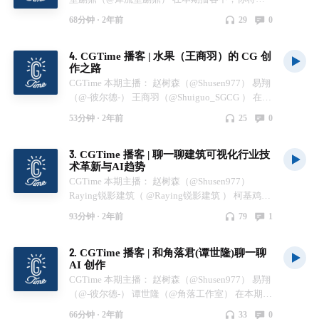
听到： 00:37 蒯鼎老师自我介绍 01:59 如何接触到
68分钟 ·
2年前
29
0
的Rhino? 06:38 使用 Rhino 参与过哪些项目？
10:41 国内和国外建筑公司的工作感受都有哪些不
4. CGTime 播客 | 水果（王商羽）的 CG 创
同？ 30:17 当初为什么决定创办犀流堂？ 38:20 考
作之路
研的原因 42:33 现阶段对AI的看法和应用 58:31
CGTime 本期主播： 赵树森（@Shusen977） 易翔
3D 打印的注意事项 01:01:00 书籍和家乡美食推荐
（@-彼尔德-） 王商羽（@Shuiguo_SGCG ） 在本
本期推荐书籍： 《建构主义》 《未来之境-扎哈·
期播客中，你将会听到： 00:45 分享各自的近况
哈迪德建筑事务所设计展》 《数字建筑设计理论
53分钟 ·
2年前
25
0
04:23 工作前后的方向有什么不同 14:37 居家办公
与方法》 《北京大兴国际机场数字设计》 《上海
和在公司办公的不同感受 25:04 短片创作的大概工
中心大厦数字建造技术应用》 《凤凰中心数字建
3. CGTime 播客 | 聊一聊建筑可视化行业技
作周期和创作安排 35:19 对AI工具的期待和应用
造技术应用》 关注我们： 小宇宙：@CGTime 网
术革新与AI趋势
48:21 推荐美食和书籍 关注我们： 小宇宙：
易云音乐播客： @CGTime Bilibili: @CGTime
CGTime 本期主播： 赵树森（@Shusen977）
@CGTime 网易云音乐播客： @CGTime Bilibili:
BGM音频制作者： 王商羽 @Shuiguo_SGCG 制作
Raying锐影建筑（ @Raying锐影建筑 ） 柯基鸡工
@CGTime BGM音频制作者： 王商
人： 赵树森 @Shusen977 字体： 得意黑
作室（ @柯基鸡 ） Dan Lab. ( @Danlab ) 在本期播
羽 @Shuiguo_SGCG 制作人： 赵树森 @Shusen977
93分钟 ·
2年前
79
1
客中，你将会听到： 01:45 是什么机缘巧合进入了
字体： 得意黑
建筑可视化行业？ 06:10 最喜欢的作品有哪些？
2. CGTime 播客 | 和角落君(谭世隆)聊一聊
11:31 在工作流程中有使用AI吗？ 16:50 从事建筑
AI 创作
可视化行业中印象最深的事情。 17:45 最喜欢哪款
CGTime 本期主播： 赵树森（@Shusen977） 易翔
渲染器的哪些功能？ 28:48 如何看待市场上一些所
（@-彼尔德-） 谭世隆（@角落工作室） 在本期播
谓的“ AI 渲染器 ”？ 37:31 如何看待 AI 的发展和
客中，你将会听到： 00:01:18 角落君接触和分享
AI 的局限性。 50:36 组建团队时，最看重成员的
66分钟 ·
2年前
33
0