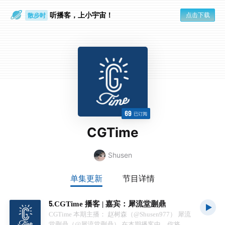
听播客，上小宇宙！
点击下载
散步时
通勤路上
69
已订阅
CGTime
Shusen
单集更新
节目详情
5.CGTime 播客 | 嘉宾：犀流堂蒯鼎
CGTime 本期主播： 赵树森（@Shusen977） 犀流
堂蒯鼎（@犀流堂蒯鼎） 在本期播客中，你将会