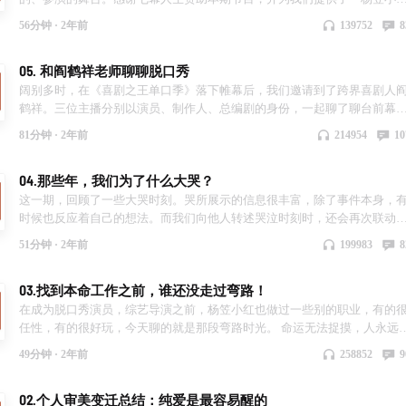
红」播客专属的《我，堂吉诃德》早鸟返场优惠： 💰 880和680票档单张半
56分钟 ·
2年前
139752
8
💰 1080票档第二张半价 🎁 购买1080票档每张还赠送本轮官摄纪念U盘、场
刊、随机纪念品（徽章、主题书包、票根等，随机纪念品，数量有限赠完
05. 和阎鹤祥老师聊聊脱口秀
止） 如需购票，请戳链接：ticket.antank，或扫描下方二维码 祝大家收听
快。我们舞台见。 Shownotes 00:03:09 第一次看话剧的经历 00:05:26 试问
阔别多时，在《喜剧之王单口季》落下帷幕后，我们邀请到了跨界喜剧人
哪个女文青没有受过先锋戏剧的洗礼 00:08:18 小红曾经也写过话剧 00:09:3
鹤祥。三位主播分别以演员、制作人、总编剧的身份，一起聊了聊台前幕
杨笠曾经也演过话剧 00:15:48 互动戏剧……有点爱不起来 00:17:05 上海
的故事。 收听愉快。 Shownotes 00:02:31 在那期神秘节目上，阎鹤祥到底
81分钟 ·
2年前
214954
10
剧氛围带来的惊喜 00:18:21 假如自己来创作一部舞台剧？ 00:30:24 舞台
「骂」了杨笠什么？ 00:05:11 经历过各种喜剧节目后，阎鹤祥的One Pick
们发现隐匿的自我 00:36:26 等一下，主题乐园也是音乐剧大户啊 00:39:58
——— 00:06:31 夸夸大会小红篇：最懂喜剧节目的制作团队 00:12:06 夸
04.那些年，我们为了什么大哭？
笠小红的舞台剧愿望清单 00:50:10 是什么吸引我们参与舞台？ 本期节目中
会阎鹤祥篇：舞台上的真诚最动人 00:16:32 周老板后台拥抱阎老板，但…
到的剧目： 恋爱的犀牛 / 一个陌生女人的来信 / 窝头会馆 / 白兔子，红兔子 
00:24:14 振兴喜剧行业的重担落到了在座谁的身上 00:27:29 夸夸会转成
这一期，回顾了一些大哭时刻。哭所展示的信息很丰富，除了事件本身，
青蛇 / 驴得水 / 喜剧的忧伤 / 笑吧，皮奥莱维奇！ / 蒋公的面子 / 女女胞胎 /
Roast大会：当你在做魔王时，你的心理活动 00:33:29 节目后，阎鹤祥给
时候也反应着自己的想法。而我们向他人转述哭泣时刻时，还会再次联动
巷 / 暗恋桃花源 / Sleep No More 不眠之夜 / 繁花 / 杂拌、折罗或沙拉 / 爱情
界带去了怎样的震荡 00:38:44 漫才和相声，一起写东西好容易吵架啊
时的情感波动。 所以，这也是一期富含情感波动的播客，希望大家喜欢。 
51分钟 ·
2年前
199983
8
话 / 剧院魅影 / 两只狗的生活意见 / 枕头人 / 十二公民 / 白鹿原 / 春逝 / 西哈
00:47:36 对于表演者、制作人来说，漫才和相声有什么差别 00:54:30 节目
听愉快。 本期内容包括： 👇 02:55 小朋友大哭，成年人不经意地哭 05:15 
/ 我，堂吉诃德 其他提到的书影音： 像我这样笨拙地生活 / 色·戒 / 三块广告
后，下一步做什么？ 01:03:48 阎鹤祥在传统行业里的叛逆精神 01:04:42 
定哭的那瞬间，是你已经放松的时刻 08:33 杨蒙恩求婚，杨笠小红抱头痛
牌 / 杀手没有假期 / 伊尼舍林的报丧女妖 / 满江红 / 楚门的世界 / 黄金时代 /
03.找到本命工作之前，谁还没走过弯路！
表白周奇墨，顺带传授周老板熟络秘籍 01:07:10 除了脱口秀，主播们最爱
事件 17:11 别酷别超脱了，一起哭吧 18:03 为小猫哭泣，为小猴子当场哭泣
苏泷演唱会
真人秀竟都是《再见爱人》 01:11:25 假如办一场脱口秀恋综……？ 01:14:3
23:49 没有精神支柱，也没有精神缺口，但这个让人想哭 28:42 小哭时刻：
在成为脱口秀演员，综艺导演之前，杨笠小红也做过一些别的职业，有的
关于杨笠最后一次上脱口秀节目的决定
不着气哭 36:07 带着傲慢的心情去找心理咨询师，结果大哭一场 42:14 没有
任性，有的很好玩，今天聊的就是那段弯路时光。 命运无法捉摸，人永远
诱因的生理性哭泣 46:09 不要爱也不要恨，就挺好的 48:39 一些很难分享的
知道接下来会遇到什么，但真实的经验和故事，希望可以为大家带来启发
49分钟 ·
2年前
258852
9
大笑时刻
收听愉快。 本期内容包括： 👇 02:21 杨笠：我靠脑力，在这个社会上应该
饿死 08:47 “我爸妈没有文化，所以就不受文化的压迫” 12:01 没什么职业梦
02.个人审美变迁总结：纯爱是最容易醒的
想？我就想去大城市 15:39 上学时代，就是永远在琢磨 21:19 北京的早高峰