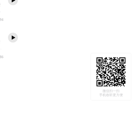
些
人
到
94
0
后
听
个
86
不
微信扫一扫
手机收听更方便