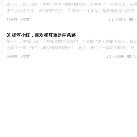
地铁，大爷一言以蔽之：一群蚂蚁 27:32 舒服是第一优先级 29:39 我居然还
这一期，我们追溯了这些年对各种内容的喜好，有些变了，有些没变，有
改编过葫芦娃的书？！ 34:03 我要去吹一个更大的泡沫 36:37 失业7个月，
也许以后才会变。 本期内容包括： 👇 02:34 一个困惑：是枝裕和怎么能找
生中最接近抑郁的时期 41:38 我要像巴菲特那么爱理财，我早倾家荡产了
那么多安静小孩？ 06:31 小时候，我了解周星驰的一切 12:33 《绝望写手》
47分钟 ·
2年前
209018
4
47:26 财富自由是个伪命题
里的段子，是能笑出来的 17:01 怎么办，我看不懂侯孝贤 28:19 纯爱，是最
容易醒的一件事 32:31 一句顶一万句：一个人想找另一个人说心里话 39:29
01.杨笠小红，喜欢和尊重是两条路
对张艺谋改观：一种职业性的尊重 45:08 难以启齿：我没看过莎士比亚 46:3
我爱我的观众 收听愉快。
第一期，主播们做了一些简单的自我介绍，也分配了两人的播客角色，最
还聊了一些工作生活和创作相关的碎片。总之，开始了一场新的探索。 收
愉快。 本期内容包括： 👇 02:54 杨笠小红，是杨笠和小红 07:01 小红，一
56分钟 ·
2年前
398206
12
抗拒舞台的女人 17:42 这个时代，轻的人容易被看到，重的人容易被尊重
23:20 杨笠小红初遇事件 29:59 “她以为很多人是朋友，其实只是熟人而已”
34:04 咱们记性，很难闹掰了 40:45 我们搞创作的，就是要多多犯错 45:22 
要低估镜头的力量 52:59 刻薄跟准确就是一字之隔