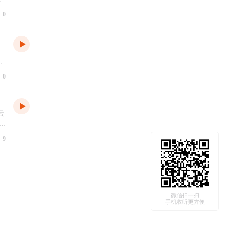
图书馆平台技术及应用感兴趣的图书馆、系统开发商
成的非营利性社会团体。联盟以打造未来图书馆生态
0
员
信息化建设与转型升级、构建可持续发展的下一代图
员
云
方网站：www.calsp.cn
应
、
应
学
0
能
学
有
图
。
统
中
云
业
了
用
分
新
9
区
区
在
：
务
馆
号：
订
趋势
来图
微信扫一扫
手机收听更方便
43
产
更