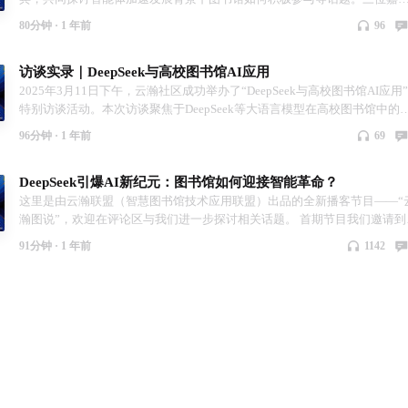
分别是： 刘 炜 上海社会科学院信息研究所所长、云瀚联盟社区委员会委员
80分钟 ·
1 年前
96
林海青 美国加州大学伯克利分校东亚图书馆技术部主任、云瀚联盟专家委
会委员 陈晓扬 上海福呈数据科技有限公司总经理、云瀚联盟社区委员会委
访谈实录｜DeepSeek与高校图书馆AI应用
周江纯（主持人） 上海图书馆馆员，云瀚联盟秘书处成员 刘炜老师曾在“
瀚图说”第一期播客节目中提出：从技术角度来看，智能体是一种AI大模型
2025年3月11日下午，云瀚社区成功举办了“DeepSeek与高校图书馆AI应用”
用的框架、标准，在把大模型的智能，通过记忆、输入输出、传感的识别
特别访谈活动。本次访谈聚焦于DeepSeek等大语言模型在高校图书馆中的
工具，感知，决策和行动等要素标准化之后，包装成一个能够响应环境请
用现状、服务展望以及未来发展方向，邀请了多位高校图书馆领域的专家
96分钟 ·
1 年前
69
求，感知环境能力，完成一定目标的软件。本期播客从智能体的定义和功
者，共同探讨AI技术在图书馆领域的落地实践与创新思路。 访谈由厦门大
出发，探讨了图书馆有哪些业务适合用智能体来替代或赋能，图书馆是否
图书馆副馆长肖铮主持，嘉宾包括山东大学图书馆副馆长程蓓、四川大学
DeepSeek引爆AI新纪元：图书馆如何迎接智能革命？
必要做自己的MCP应用市场，以及智能体所带来的挑战与伦理争议等问题
书馆副馆长张盛强、济南大学图书馆馆长王爱国、上海交通大学图书馆系
【本期内容】 00:01:42 智能体是什么？能做什么？未来所有APP都是智能
技术与空间服务中心主任孙翌、厦门大学图书馆信息技术部主任林俊伟、
这里是由云瀚联盟（智慧图书馆技术应用联盟）出品的全新播客节目——“
体？ 00:10:19 智能体的“视觉派“和”软件派”，MCP让智能体变得可用了？
国矿业大学图书馆高级工程师边永涛、河北大学图书馆副研究馆员米佳等
瀚图说”，欢迎在评论区与我们进一步探讨相关话题。 首期节目我们邀请到
00:18:14 图书馆有哪些业务适合用智能体来替代或赋能？ 00:32:46 如何利
内专家。 本次特别访谈活动不仅为高校图书馆的AI应用提供了宝贵的经验
三位云瀚联盟内的重要人物，共同探讨图书馆如何应对DeepSeek所带来的
91分钟 ·
1 年前
1142
智能体处理图书馆非结构化的特藏资源？ 00:49:30 图书馆有必要做自己的
享和思路启发，也为云瀚社区未来的发展方向提供了重要的参考。云瀚社
一轮AI变革。三位嘉宾分别是： 刘炜 上海社科院信息所所长，云瀚联盟社
MCP应用市场吗？ 01:05:29 智能体所带来的挑战与伦理争议 01:14:11 结尾
将继续发挥其平台优势，促进图书馆之间的技术交流与合作，推动AI技术
委员会委员 周纲 上海图书馆高级工程师，云瀚联盟应用委员会主任 陈晓扬
与未来展望 【关注云瀚】 云瀚联盟官网：www.calsp.cn 微信公众号/视频号
图书馆领域的深度应用和创新发展。 视频版请移步@哔哩哔哩：图书馆服
上海福呈总经理，云瀚联盟社区委员会委员 周江纯（主持人） 上海图书馆
公共数字文化研究 哔哩哔哩：图书馆服务平台CALSP 【关注刘炜】 个人博
平台CALSP 【关注云瀚】 云瀚联盟官网：www.calsp.cn 微信公众号/视频
员，云瀚联盟秘书处成员 上海图书馆@进馆说版本也已发布，欢迎收听和
客：Let's Make AGI Real 个人微信公众号：数图笔记
公共数字文化研究 哔哩哔哩：图书馆服务平台CALSP
阅该频道。 【本期内容】 00:01:14 DeepSeek爆火原因和图书馆行业应用
探讨 00:21:17 AI时代图书馆参考咨询馆员的专业价值何在？ 00:27:40 未
书馆员的数量会减少吗？ 00:30:35 DeepSeek会带来AI生态繁荣吗？ 00:45:
本地部署和API token两种应用模式上的矛盾之处该如何化解？ 00:50:55 国
化、政务云是否迎来转机？ 00:54:39 如何利用AI大模型为读者和馆员带来