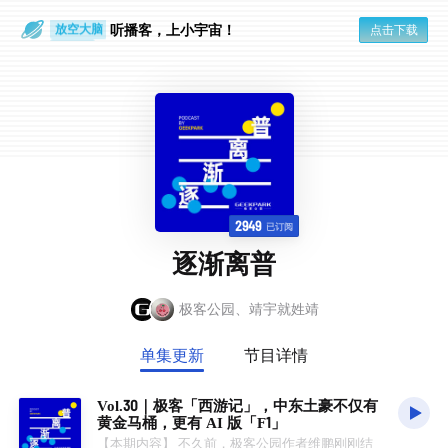
放空大脑
听播客，上小宇宙！
点击下载
做家务
2949
已订阅
逐渐离普
极客公园、靖宇就姓靖
单集更新
节目详情
Vol.30｜极客「西游记」，中东土豪不仅有
黄金马桶，更有 AI 版「F1」
【本期内容】 不久前，极客公园作者维鹏刚刚结