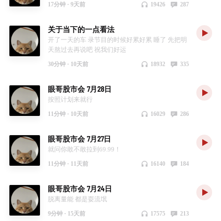
17分钟 ·
9天前
19426
287
关于当下的一点看法
开了一天的车 录节目的时候好累好累 睡了 先把明
天熬过去再说吧 祝我们好运
30分钟 ·
10天前
18932
335
眼哥股市会 7月28日
按照计划来就行
11分钟 ·
10天前
16029
286
眼哥股市会 7月27日
就问你敢不敢拉到69.99！
11分钟 ·
11天前
16140
184
眼哥股市会 7月24日
脱离量能 都是耍流氓
9分钟 ·
15天前
17575
213