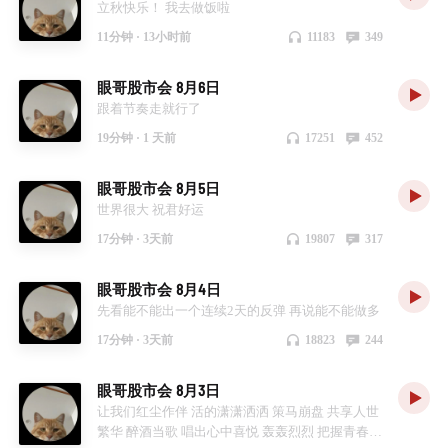
立秋快乐！ 我去做饭啦
11分钟 ·
13小时前
11183
349
眼哥股市会 8月6日
跟着节奏走就行了
19分钟 ·
1 天前
17251
452
眼哥股市会 8月5日
世界很大 祝君好运
17分钟 ·
3天前
19807
317
眼哥股市会 8月4日
先看能不能出一个连续2天的反弹 再说能不能做多
17分钟 ·
3天前
18823
244
眼哥股市会 8月3日
让我们红尘作伴 活的潇潇洒洒 策马崩盘 共享人世
繁华 醉酒当歌 唱出心中喜悦 轰轰烈烈 把握青春年