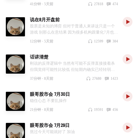
华
41分钟 ·
5天前
27818
474
说在8月开盘前
股票是未知的博弈 但对于普通人来讲这只是一个
游戏 别那么在意结果 因为很多机构跟量化7月也被
按在地方摩擦 但如果你感觉不到快乐 清仓的大门
12分钟 ·
5天前
12599
304
随时都为你打开 至少现在要离开 每天都可以走 而
不是15年的"关门打狗" 对于选择留下来的朋友 我
话讲清楚
只能说一定要苦练"杀敌本领" 每一次的学费都不要
白交 每一次的痛苦都会让你更加强大！ 祝我们好
刚说的反弹逻辑中 当然有可能不反弹直接接着杀
运 8月应该比7月好 但谁又能知道呢 哈哈哈哈哈哈
但我觉得可能性比较低 但短期内确实已经转弱了
在没有其他信号的时候我的观点就是如此 很高兴
37分钟 ·
8天前
27680
1423
很陪大家走过这么久 无论你是否决定继续 眼哥都
祝大家 生活快乐 天天好运！
眼哥股市会 7月30日
稳住心态 不要乱操作
21分钟 ·
8天前
19591
456
眼哥股市会 7月29日
熬过今天可能就好了 加油