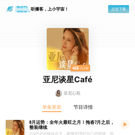
散步时
通勤路上
听播客，上小宇宙！
点击下载
458
已订阅
亚尼谈星Café
亚尼心苑
单集更新
节目详情
8月运势：全年火最旺之月！拖沓7月之后，
整装继续
过好8月的秘诀在于，能够管理好自己的情绪，同