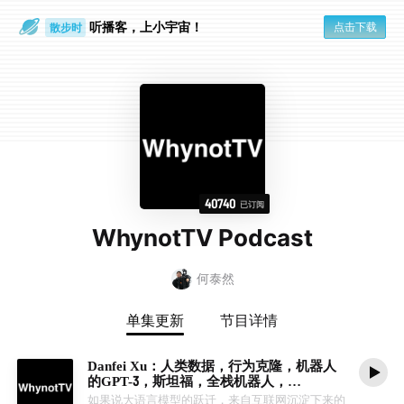
听播客，上小宇宙！
点击下载
散步时
通勤路上
40740
已订阅
WhynotTV Podcast
何泰然
单集更新
节目详情
Danfei Xu：人类数据，行为克隆，机器人
的GPT-3，斯坦福，全栈机器人，
EgoMimic，遥操作，UMI
如果说大语言模型的跃迁，来自互联网沉淀下来的