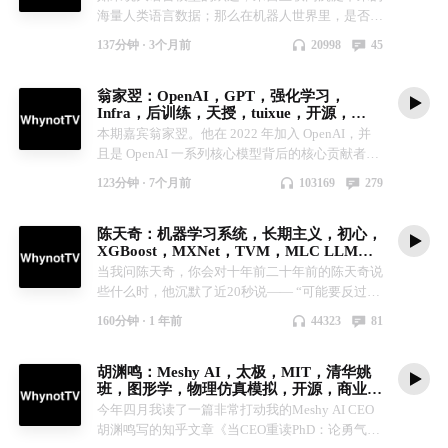
海量人类语言数据；那么在机器人世界里，是否也
存在一种同样关键的数据？不是文字，不是图片，
137分钟 ·
3个月前
20998
45
而是人拿起杯子、打开抽屉、穿过房间、和另一个
人互动时，身体在物理世界里留下的痕迹。这个问
翁家翌：OpenAI，GPT，强化学习，
题，正是我们这期节目最重要的关键词：human
Infra，后训练，天授，tuixue，开源，
data，人类数据。 本期嘉宾 Danfei Xu: Danfei 一直
CMU，清华
本期嘉宾翁家翌。他在 2022 年加入 OpenAI，并
把自己定义成一个 roboticist，机器人学家，不是
且是 OpenAI 一系列核心模型背后的核心贡献者之
只在屏幕上训练模型的人，而是那个愿意坐在机器
一——从 GPT-3.5、GPT-4、再到 GPT-5，你能看
人旁边，看它动、看它坏、再把它修好的人。从早
123分钟 ·
7个月前
103169
279
到的那些关键跃迁里，都有他的身影；而他最主要
年折腾单片机小车，到斯坦福几乎从零搭建 robot
的贡献，你可以先记住三个词：强化学习、post-
learning 系统；从不被看好的 behavior cloning，
陈天奇：机器学习系统，长期主义，初心，
training、infra。 但对我来说，翁家翌不只是“把模
到今天思考 human data 如何成为机器人学习的底
XGBoost，MXNet，TVM，MLC LLM，
型做得更强的人”。在成为 OpenAI 研究员之前，
层燃料，他的技术主线始终不是单点算法，而是一
OctoML，CMU，UW
当我问陈天奇，你会对十年前二十年前的陈天奇说
他就已经用开源和产品影响过无数人：把知识与资
个完整全栈问题：机器人到底怎样才能从人类的动
些什么时，他沉默了近20秒说—— “可能要反过
料公开、试图打破信息差；把做工具称作一种“慈
作、经验和互动中，学会进入真实世界？ 在这期
来，我需要过去的我对现在的我，现在的我对未来
善”——在他的价值观里，开源不是履历装饰，而
节目里，我们会聊 Danfei Xu 如何走上机器人这条
160分钟 ·
1 年前
44323
81
的我说，记住自己对自己的承诺，坚持自己的理
是一种对世界的投入方式：追求的不是掌声，而是
路，human data 会不会成为 robot learning 的 GPT
想，往下走下去” 那一刻我被真正感动了——因为
impact。 在这期节目里，我们会从翁家翌的童年
moment的基石？人形机器人和人类数据究竟是谁
胡渊鸣：Meshy AI，太极，MIT，清华姚
我真正看到一个真正的理想主义者，过去二十年机
经历聊起，走到他在清华与 CMU 的求学与成长，
成就谁？当机器人开始学习人的操作、人的身体、
班，图形学，物理仿真模拟，开源，商业
器学习的历史， XGBoost、MXNet、TVM、MLC
再到他在 2022 年加入 OpenAI 后的亲历：站在 AI
甚至人和人之间的互动，它的智能上限是什么？
化，勇气 ，智慧
今年四月我读了一篇非常打动我的Meshy AI CEO
都是不可磨灭的精彩印迹，而在这几个项目名背
风暴中心的人，到底看见了什么？ 这里是
这里是 WhynotTV Podcast。现在，请和我一起，
胡渊鸣写的知乎文章《当CEO重读PhD：论勇气与
后，有一个共同的名字，他就是本期播客嘉宾陈天
WhynotTV Podcast。现在请和我一起，走进翁家
走进Danfei Xu的世界。 -- 00:02:00 - Danfei 为什么