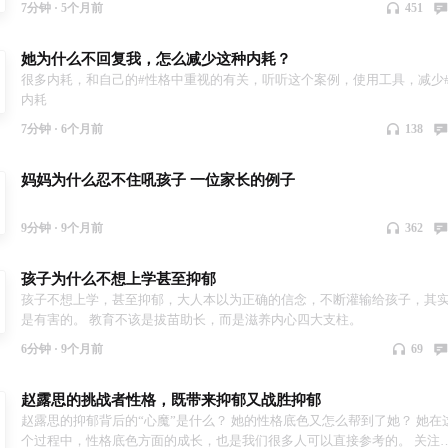
7分钟 ·
5个月前
451
她为什么不回复我，怎么减少这种内耗？
很多内耗，和自己的#性格中重视的有关，听听这个案例，使用工具，减少
内耗
7分钟 ·
6个月前
138
妈妈为什么忍不住吼孩子 一位家长的例子
9分钟 ·
9个月前
362
孩子为什么不想上学甚至抑郁
孩子不想上学，甚至抑郁，大人本以为正确的信念，不断灌输给孩子，其
是有害的。 教育不该是拔苗助长，而是滋养内心四大支柱。
6分钟 ·
9个月前
69
赵露思的挑战者性格，既带来抑郁又战胜抑郁
赵露思的抑郁背后的“心魔”是什么？ 她的性格底色又怎么帮到了她？ 她在
个过程中，性格底色方面的成长，也是我们很多人可以直接参考的。 关注