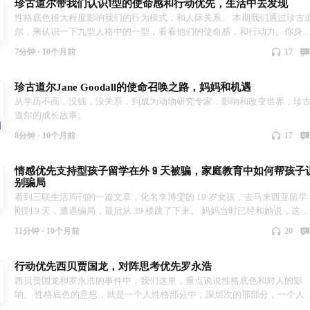
珍古道尔带我们认识1型的使命感和行动优先，生活中去发现
性格底色很大程度影响我们的行为模式，和人际关系。 本期我们通过珍古
尔，来认识一下九型人格中的一型，看看他们的使命感，和行动力。你身
有这样的人吗？ 慢慢地，你可能发现身边人的性格底色，也会越来越理解
7分钟 ·
10个月前
17
和身边人。一起来探索吧！
珍古道尔Jane Goodall的使命召唤之路，妈妈和机遇
从学历不高，没钱，没关系，到成为动物研究专家，影响和改变世界，珍
道尔的成长故事。
8分钟 ·
10个月前
17
情感优先支持型孩子留学在外 9 天被骗，家庭教育中如何帮孩子
别骗局
看到三联生活周刊的一篇文章，化名李博雯的 19 岁女孩，去马来西亚留学
刚到 9 天，遭遇骗局，最后从 39 楼跳了下来。 妈妈当时已经和她说，这是
骗局，为什么没有用？ 家长如何帮助孩子识别骗局呢？ 我们提出家长需要
11分钟 ·
10个月前
20
视的 5 个要点。 我们最后会推荐一本书。看完这本书，即使是悬而未决的
天大案，你可能也能看出谁在骗人。 如果要看本期的文字版，请到“联结在
行动优先西贝贾国龙，对阵思考优先罗永浩
起”网站。
西贝贾国龙和罗永浩的事件中，我们这里，重点说说性格底色和对人的影
响。 性格底色的意思，就是一个人性格部分中，深层次的那部分，一个人
话做事，很多是由这部分影响甚至决定的。 贾国龙为什么硬钢？为什么选