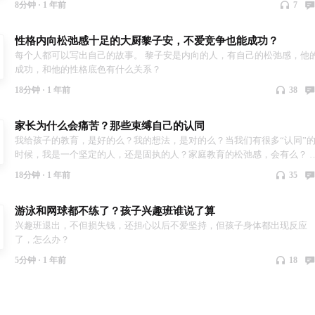
8分钟 ·
1 年前
7
每一步都错的方式？ 都和这些有关。 我们的分享，目的并不是分析这些人
事，而是通过这些观察，帮助更多人有机会认识自己的同时，理解孩子，
性格内向松弛感十足的大厨黎子安，不爱竞争也能成功？
解家人，理解别人。感兴趣请关注。 这篇会说到贾国龙性格底色的三个特
征：情感后置，行动优先，挑战者性格
每个人都可以写出自己的故事。 黎子安是内向的人，有自己的松弛感，他
成功，和他的性格底色有什么关系？
18分钟 ·
1 年前
38
家长为什么会痛苦？那些束缚自己的认同
我给孩子的教育，是好的么？我的想法，是对的么？当我们有很多“认同”
时候，我是一个坚定的人，还是固执的人？家庭教育的松弛感，会有么？ 
果非常坚持自己的想法，孩子又很反抗，那痛苦就很难避免了。 发现脑子
18分钟 ·
1 年前
35
的认同，成为“开放”的家长。
游泳和网球都不练了？孩子兴趣班谁说了算
兴趣班退出，不但损失钱，还担心以后不爱坚持，但孩子身体都出现反应
了，怎么办？
5分钟 ·
1 年前
18