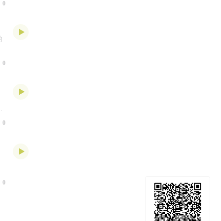
0
和
理
的
0
的
如
中
0
0