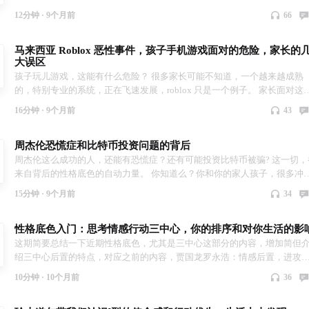
己身心健康，了解自己性格底色。我们听听赵露思的故事。
12分钟 ·
9个月前
66
马来西亚 Roblox 恶性事件，孩子手机游戏面对的危险，家长的
大误区
孩子玩儿游戏，这能有什么危险？ 很多家长可能不知道，一个越来越成熟
的，特别专业的系统，正在飞速发展，roblox 只是一个例子。 家长面对这
些，有几个误区需要避免。
16分钟 ·
9个月前
43
周杰伦恐慌症和比特币投资问题的背后
周杰伦这么成功的人，还能有恐慌症？还有可能投资比特币被骗? 这一切，
来自背后的性格底色的自动力量。 你知道么？你和你的家人孩子，很多冲
内耗都和性格底色有关，我们先听听周杰伦的故事，慢慢你也能发现你的
15分钟 ·
9个月前
34
格底色。
性格底色入门：思考情感行动三中心，你的排序和对你生活的影
这期简要总结一下近期性格底色，尤其是三中心这部分的内容，增加简但
绍三中心后置的特点，对应之前的内容，贾国龙罗永浩：情感后置，进攻
型；珍古道尔，小女孩：思考后置支持型；黎子安，行动后置，回避型。
10分钟 ·
10个月前
36
迎收听粉丝有福利哈。