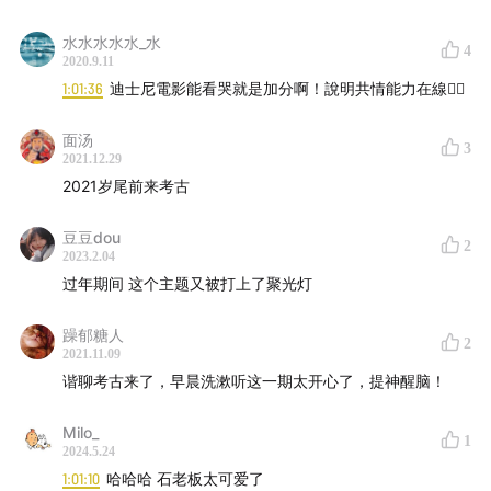
水水水水水_水
4
2020.9.11
1:01:36
迪士尼電影能看哭就是加分啊！說明共情能力在線👍🏼
面汤
3
2021.12.29
2021岁尾前来考古
豆豆dou
2
2023.2.04
过年期间 这个主题又被打上了聚光灯
躁郁糖人
2
2021.11.09
谐聊考古来了，早晨洗漱听这一期太开心了，提神醒脑！
Milo_
1
2024.5.24
1:01:10
哈哈哈 石老板太可爱了