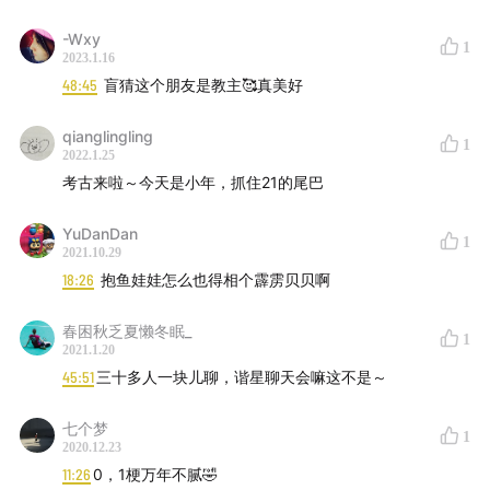
-Wxy
1
2023.1.16
48:45
盲猜这个朋友是教主🥰真美好
qianglingling
1
2022.1.25
考古来啦～今天是小年，抓住21的尾巴
YuDanDan
1
2021.10.29
18:26
抱鱼娃娃怎么也得相个霹雳贝贝啊
春困秋乏夏懒冬眠_
1
2021.1.20
45:51
三十多人一块儿聊，谐星聊天会嘛这不是～
七个梦
1
2020.12.23
11:26
0，1梗万年不腻🤣