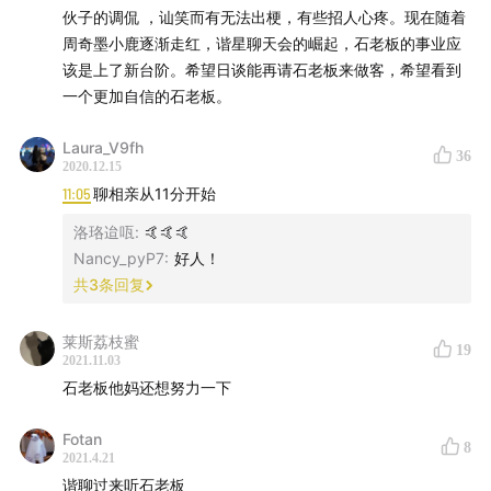
伙子的调侃 ，讪笑而有无法出梗，有些招人心疼。现在随着
周奇墨小鹿逐渐走红，谐星聊天会的崛起，石老板的事业应
该是上了新台阶。希望日谈能再请石老板来做客，希望看到
一个更加自信的石老板。
Laura_V9fh
36
2020.12.15
11:05
聊相亲从11分开始
洛珞迨咓
:
🤙🤙🤙
Nancy_pyP7
:
好人！
共
3
条回复
莱斯荔枝蜜
19
2021.11.03
石老板他妈还想努力一下
Fotan
8
2021.4.21
谐聊过来听石老板