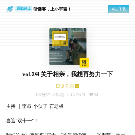
散步时
通勤路上
听播客，上小宇宙！
点击下载
vol.241 关于相亲，我想再努力一下
日谈公园
90分钟
·
7年前
15741
·
73
主播 ｜李叔 小伙子 石老板
喜迎“双十一”！