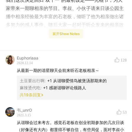
我们这次决定回归“双十一”的最初设定——光棍节，为大
家带来一期聊相亲的节目。李叔、小伙子请来日谈公园主
播中相亲经验最为丰富的石老板，倾听了他为相亲做出诸
多努力的感人事件。随后大家一起对于听众发来的相亲故
事进行了分享与探讨，其中有搞笑的、气人的、温暖的和
展开Show Notes
最终走到一起的，期间李叔更是把他“破坏相亲”的独家秘
辛全盘托出！
Euphoriaaa
128
在这个热闹的日子里，祝各位有情人终成眷属。
2020.12.14
从最新一期的谐星聊天会前来听石老板相亲～
土豆要出行啊
:
+1 从谐聊爱情鸟被煲汤那期来的
麻辣烫代吃
:
+1 感谢谐聊评论领路人
共
19
条回复
韦_unrO
53
2021.3.15
从谐聊会过来考古。感觉石老板在创业初期参加的几次日谈
（好像还有大内）都显得不够自信，有些局促，面对李叔小