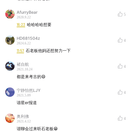
AfurryBear
5
2020.9.22
16:23
哈哈哈哈想要
HD681504z
4
2024.6.22
11:57
石老板他妈还想努力一下
褚自航
4
2021.10.24
都是来考古的😄
宁静怡然LJY
4
2021.5.09
谐星er报道
奥利佛
4
2021.4.12
谐聊会过来听石老板😁