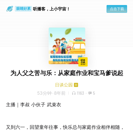
通勤路上
眼睛好累
听播客，上小宇宙！
点击下载
为人父之苦与乐：从家庭作业和宝马爹说起
日谈公园
53分钟
·
8年前
1163
·
5
主播｜李叔 小伙子 武束衣
又到六一，回望童年往事，快乐总与家庭作业相伴相随，