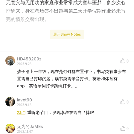
无意义与无用功的家庭作业常常成为童年噩梦，多少次心
悸醒来，身在考场答不出题与第二天开学假期作业还未写
完的情景交替出现。
展开Show Notes
是否还有家庭作业的另一种可能？“别人家的家庭作业”又
是如何？本期节目就由李叔、小伙总、武束衣老师一起，
从家庭作业聊开去，同时探讨父亲在童年时扮演的角色，
HD458209z
0
2025.9.28
及父子关系的话题与影视作品，欢迎收听。
孩子刚上一年级，现在是钉钉群布置作业，书写类有事会布
置需自己打印的题，读书类需录音打卡。英语和体育有
app，英语单词打卡跳绳打卡。。
lavet90
0
2023.9.13
23:41
重听老节目，发现李叔在给自己捧哏
无为的JaMEs
0
2022.11.07