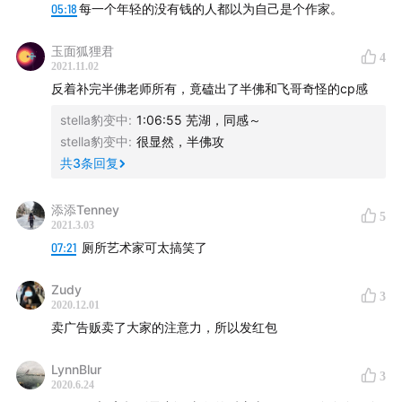
05:18
每一个年轻的没有钱的人都以为自己是个作家。
9.孙宇晨、徐可，币圈的风云人物。
玉面狐狸君
4
2021.11.02
反着补完半佛老师所有，竟磕出了半佛和飞哥奇怪的cp感
stella豹变中
:
1:06:55 芜湖，同感～
stella豹变中
:
很显然，半佛攻
共
3
条回复
添添Tenney
5
2021.3.03
07:21
厕所艺术家可太搞笑了
Zudy
3
2020.12.01
卖广告贩卖了大家的注意力，所以发红包
LynnBlur
3
2020.6.24