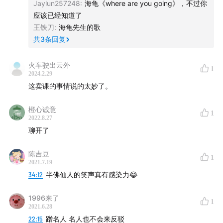
Jaylun257248
:
海龟《where are you going》，不过你
应该已经知道了
王铁刀
:
海龟先生的歌
共
3
条回复
火车驶出云外
1
2024.2.29
这卖课的事情说的太妙了。
橙心诚意
1
2022.8.27
聊开了
陈吉豆
1
2021.7.19
34:12
半佛仙人的笑声真有感染力😂
1996来了
1
2021.6.28
22:15
蹭名人 名人也不会来反驳