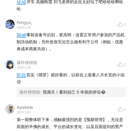
42:42
开车 高频刚需 刘飞老师的反应太好玩了吧哈哈哈啊哈
哈
Fengyu_
3
2020.5.29
30:49
事前设备号识别，更高明：设置正常用户参加的产品机
制活动机制；另外造假无论怎么做有利于公司（例如：优惠
券成本商家共担）。
爆炸狸狸猫
2
2020.3.30
07:32
其实《萌芽》挺好看的，以前在上面看八月长安的小说
😌
爆炸狸狸猫
:
我滴天！看到自己 5 年前的评论😂
Apebble
2
2023.3.07
第一期整体听下来，感触最强烈的是【预期管理】，无论是
前面的半佛的成长、平台的成长变化，以及后面提到的黑产