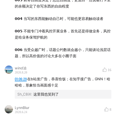
的余额决定了你写东西的自由程度
2.许小年先生，中欧国际工商学院经济学和金融学教授，
世界银行顾问。
𝟬𝟬𝟰 当写的东西能触动自己时，可能也更容易触动读者
3.黑产，黑色产业，以网络技术为主要手段，谋取利益的
𝟬𝟬𝟱 不能专门冲着风控开展业务，首先还是得做业务，风控
非法行为。
是给业务保驾护航的
4.CPA，Cost Per Action，按照用户行为进行付费的广告
𝟬𝟬𝟲 当受众越广时，话题公约数就会越小，只能谈论浅层话
模式。
题，所以高价值的讨论大多在小圈子面
5.Leads，线索，在互联网营销中指潜在的目标用户的联
wind迪
16
2020.8.20
系线索（账号、手机号等）。
01:06:29
在b站发广告，恭喜恰饭；在知乎接广告，GNN！哈
哈哈，形象恰当画面感十足
6.肉刷，即人肉刷单，区别于机刷、机器刷单。
Sh_C8iX
:
这里我也笑到了
7.ROI，投入产出比。
LynnBlur
8
8.PlusToken、PDFX ，都是已证实的骗局。
2020.6.24