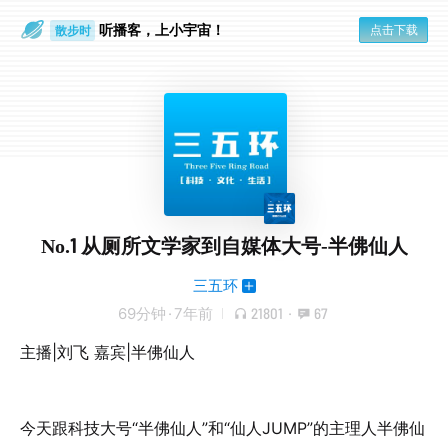
听播客，上小宇宙！
点击下载
散步时
通勤路上
No.1 从厕所文学家到自媒体大号-半佛仙人
三五环
69分钟
·
7年前
21801
·
67
主播|刘飞 嘉宾|半佛仙人
今天跟科技大号“半佛仙人”和“仙人JUMP”的主理人半佛仙