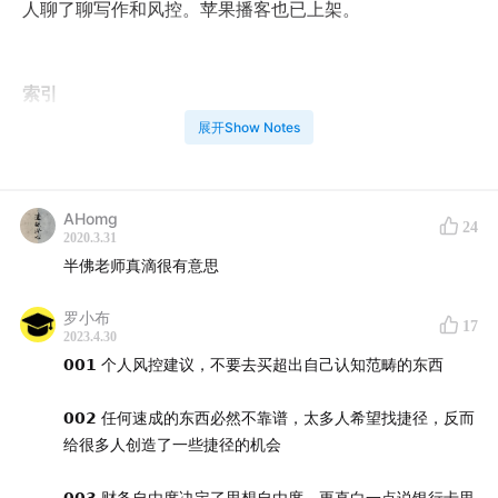
人聊了聊写作和风控。苹果播客也已上架。
索引
展开Show Notes
2:50
从厕所文学家到网络文学家
25:33
对付黑产的基本思路（请拿去应聘！）
AHomg
24
2020.3.31
41:25
风控圈的事（ba）故（gua）
半佛老师真滴很有意思
48:54
如何站着写东西赚钱
罗小布
17
2023.4.30
𝟬𝟬𝟭 个人风控建议，不要去买超出自己认知范畴的东西
参考
𝟬𝟬𝟮 任何速成的东西必然不靠谱，太多人希望找捷径，反而
1.清代学者李密庵《半半歌》，其中的一句：“童仆半能半
给很多人创造了一些捷径的机会
拙，妻儿半朴半贤。心情半佛半神仙，姓字半藏半显。”
𝟬𝟬𝟯 财务自由度决定了思想自由度，更直白一点说银行卡里