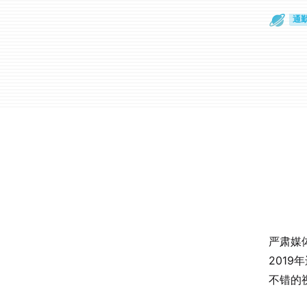
散
通
严肃媒
201
不错的