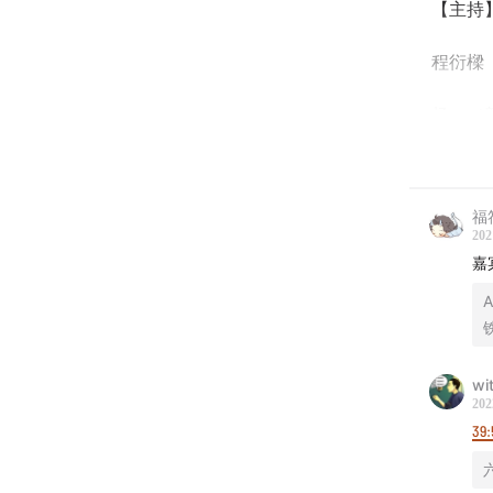
【主持
程衍樑
杨一（
【嘉宾
福
何瑫，
202
嘉
02:40
“
A
09:00
记
11:30
蔡
wi
202
12:10
曾
39:
15:20
对