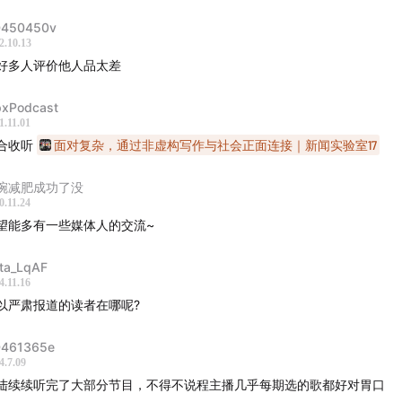
450450v
年人的生活里没有容易二字
2.10.13
好多人评价他人品太差
Q改变了时尚媒体里文字的地位
pxPodcast
国没有真正的名利场写作
1.11.01
合收听
面对复杂，通过非虚构写作与社会正面连接｜新闻实验室17
录沸腾火热的当代生活
碗减肥成功了没
0.11.24
市生活与选题的沙漏型结构
望能多有一些媒体人的交流~
】
ta_LqAF
4.11.16
The Yellow Monkey·Four Seasons·1996·Triad/Nippon Colu
以严肃报道的读者在哪呢?
后"（吕珊·星光背后·2005·环星音乐）
461365e
4.7.09
通过
网易云音乐
、
Spotify
搜索「忽左忽右 BGM」，获得节目完
陆续续听完了大部分节目，不得不说程主播几乎每期选的歌都好对胃口