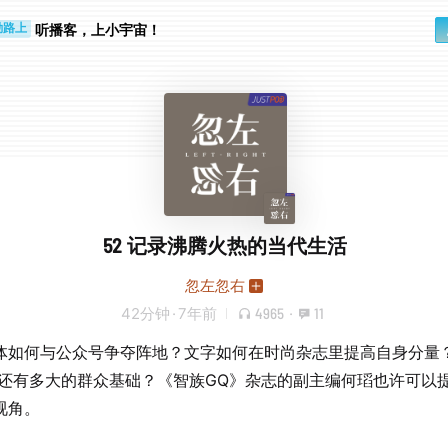
步时
勤路上
听播客，上小宇宙！
52 记录沸腾火热的当代生活
忽左忽右
42分钟
·
7年前
4965
·
11
体如何与公众号争夺阵地？文字如何在时尚杂志里提高自身分量
9年还有多大的群众基础？《智族GQ》杂志的副主编何瑫也许可以
视角。