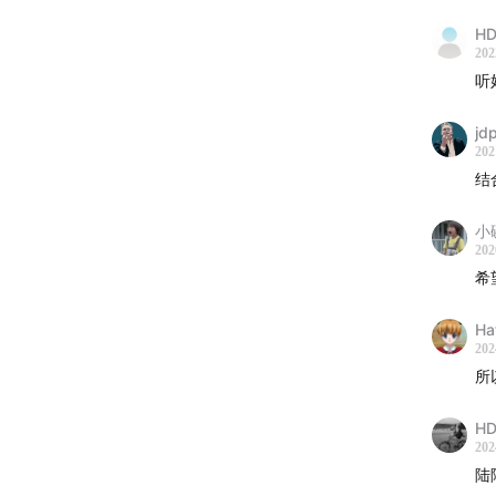
HD
22:15
成
202
听
24:45
G
jd
31:40
中
202
结
32:20
记
小
202
37:40
城
希
【音乐
Ha
202
"Jam"（
所
"星光背
HD
202
您可以
陆