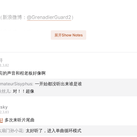
】
（新浪微博：
@GrenadierGuard2
）
新浪微博：
@杨一1
）
展开Show Notes
】
符
《GQ智族》杂志报道总监（新浪微博：
@何瑫
）
1.3.02
宾的声音和程老板好像啊
非虚构”与“特稿”之辨
mateurSisyphus
:
一开始都没听出来谁是谁
者的成长路径正在被不断折叠
铁丝儿
:
对！！超像
崇达带着何瑫入行
tsky
2.3.03
经要成为特稿记者需要多年历练
51
多次来听片尾曲
六扇门孙小花
:
太好听了，进入单曲循环模式
于特稿，“写作是末技”