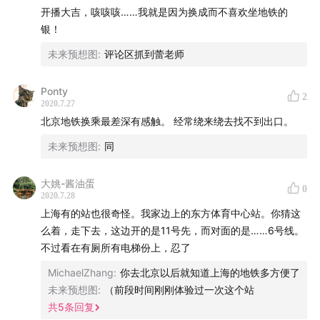
开播大吉，咳咳咳……我就是因为换成而不喜欢坐地铁的
银！
未来预想图
:
评论区抓到蕾老师
Ponty
2
2020.7.27
北京地铁换乘最差深有感触。 经常绕来绕去找不到出口。
未来预想图
:
同
大姚-酱油蛋
0
2020.7.28
上海有的站也很奇怪。我家边上的东方体育中心站。你猜这
么着，走下去，这边开的是11号先，而对面的是……6号线。
不过看在有厕所有电梯份上，忍了
MichaelZhang
:
你去北京以后就知道上海的地铁多方便了
未来预想图
:
（前段时间刚刚体验过一次这个站
共
5
条回复