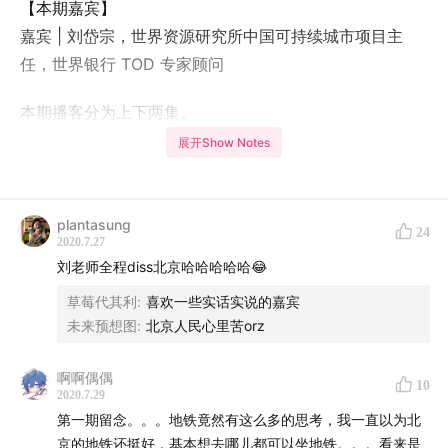
【本期嘉宾】
嘉宾 | 刘岱宗，世界资源研究所中国可持续城市项目主
任，世界银行 TOD 专家顾问​
本期播客分为上下两集。
展开Show Notes
| 时间轴 |
2:13
为什么有的地铁站换乘特别麻烦？
3:09
为什么有的地铁站可以在同站台换乘，而有的站需要
plantasung
24
七拐八绕才能换乘？
2020.7.27
刘老师全程diss北京哈哈哈哈哈😂
7:18
为什么中国地铁的发展建设比较晚，换乘体验反而不
如日本等发展较早的国家？
草莓代其利
:
喜欢一些实话实说的嘉宾
未来预想图
:
北京人民心里苦orz
11:59
地铁站建成以后，现有的换乘体验还能够得到改善
吗？
啊啊偶偶
15:40
为什么有的地铁站里面有商店，而有的没有？
10
2020.7.29
15:55
为什么国外很多城市的地铁站里都有商店，但像北
第一期留念。。。地铁竟然有这么多的思考，我一直以为北
京就没有？
京的地铁还挺好，基本想去哪儿都可以坐地铁。。。看来是