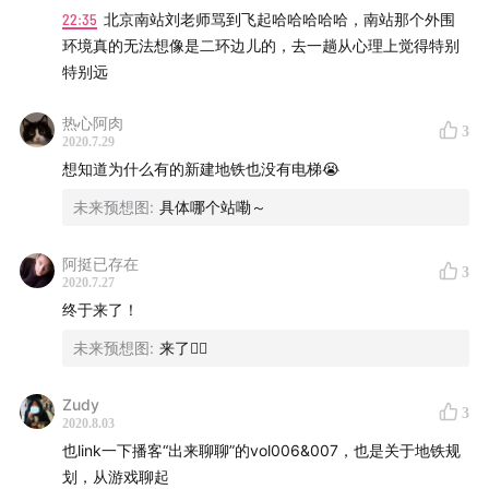
22:35
北京南站刘老师骂到飞起哈哈哈哈哈，南站那个外围
环境真的无法想像是二环边儿的，去一趟从心理上觉得特别
特别远
热心阿肉
3
2020.7.29
想知道为什么有的新建地铁也没有电梯😭
未来预想图
:
具体哪个站嘞～
阿挺已存在
3
2020.7.27
终于来了！
未来预想图
:
来了✌🏻️
Zudy
3
2020.8.03
也link一下播客“出来聊聊”的vol006&007，也是关于地铁规
划，从游戏聊起