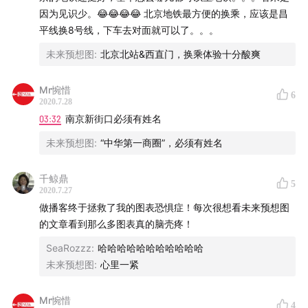
20:00
地铁站除了作为交通枢纽，也能够成为一个“好逛”的
因为见识少。😂😂😂😂 北京地铁最方便的换乘，应该是昌
平线换8号线，下车去对面就可以了。。。
地方吗？
未来预想图
:
北京北站&西直门，换乘体验十分酸爽
【后期制作】
钟昂谷
Mr惋惜
6
2020.7.28
【收听方式】
03:32
南京新街口必须有姓名
你可以通过小宇宙播客 App、苹果 Podcast、、喜马拉
未来预想图
:
“中华第一商圈”，必须有姓名
雅、网易云音乐、荔枝等平台收听节目。
千鲸鼎
5
【认识我们】
2020.7.27
做播客终于拯救了我的图表恐惧症！每次很想看未来预想图
微信公众号：未来预想图
的文章看到那么多图表真的脑壳疼！
官方微信（D桑）：dream-labo
SeaRozzz
:
哈哈哈哈哈哈哈哈哈哈哈
【联系我们】
未来预想图
:
心里一紧
dreams@cbnweek.com
Mr惋惜
4