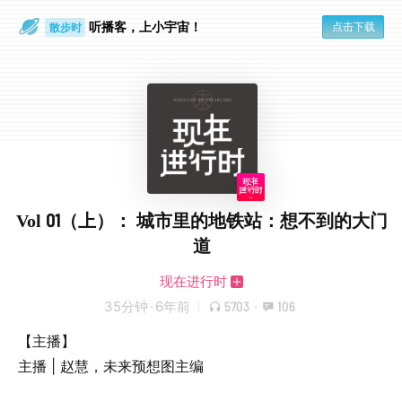
听播客，上小宇宙！
点击下载
散步时
通勤路上
Vol 01（上）： 城市里的地铁站：想不到的大门
道
现在进行时
35分钟
·
6年前
5703
·
106
【主播】
主播 | 赵慧，未来预想图主编