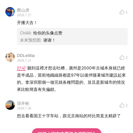
爬山虎
1
2020.7.27
开播大吉！
Chiiiiii
:
给你的头像点赞
未来预想图
:
谢谢！
DDLetitia
2
2020.7.31
27:47
聽到這裡才想去吐槽，廣州是2000年古城本身就已經
是半成品，當前地鐵線路都是97年以後伴隨著城市建設起來
的。拿深圳那個一做完就各種問題的、並且是新城市的情況
來比較簡直有失偏頗。
深井彬
2
2020.7.30
想去看看国王十字车站，跟北京南站的对比简直太精辟了