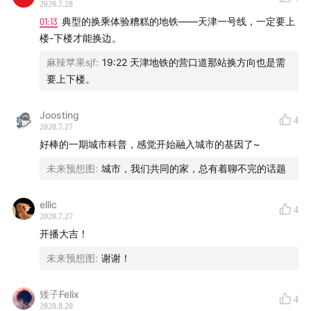
2020.7.28
01:13
典型的换乘体验糟糕的地铁——天津一号线，一定要上
楼-下楼才能换边。
麻辣苹果sjf
:
19:22 天津地铁的营口道那站换方向也是需
要上下楼。
Joosting
4
2020.7.27
好棒的一期城市科普，感觉开始融入城市的基因了~
未来预想图
:
城市，我们共同的家，总有着聊不完的话题
ellic
4
2020.7.27
开播大吉！
未来预想图
:
谢谢！
矮子Felix
4
2020.8.20