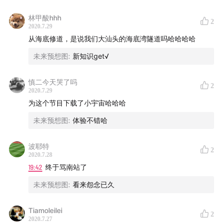
林甲酸hhh
2
2020.7.29
从海底修道，是说我们大汕头的海底湾隧道吗哈哈哈哈
未来预想图
:
新知识get√
慎二今天哭了吗
2
2020.7.29
为这个节目下载了小宇宙哈哈哈
未来预想图
:
体验不错哈
波耶特
2
2020.7.28
19:42
终于骂南站了
未来预想图
:
看来怨念已久
Tiamoleilei
2
2020.7.27