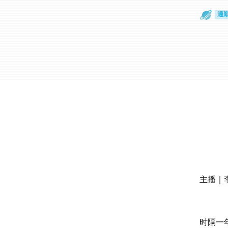
通
眼
主播｜李
时隔一