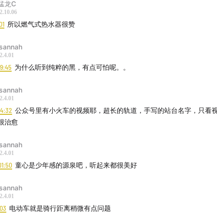
猛龙C
2.10.06
01
所以燃气式热水器很赞
sannah
2.4.01
19:45
为什么听到纯粹的黑，有点可怕呢。。
sannah
2.4.01
14:32
公众号里有小火车的视频耶，超长的轨道，手写的站台名字，只看
很治愈
sannah
2.4.01
01:50
童心是少年感的源泉吧，听起来都很美好
sannah
2.4.01
:03
电动车就是骑行距离稍微有点问题