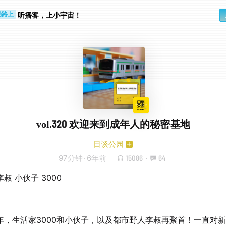
听播客，上小宇宙！
勤路上
睛好累
vol.320 欢迎来到成年人的秘密基地
日谈公园
97分钟
·
6年前
15086
·
64
叔 小伙子 3000
年，生活家3000和小伙子，以及都市野人李叔再聚首！一直对