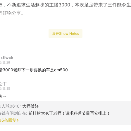
奇，不断追求生活趣味的主播3000，本次足足带来了三件能令
奇好物分享。
展开Show Notes
何去享受一个浴缸？浴缸里为什么需要一只小黄鸭？既非通勤需
驰电掣的刺激，3000购买摩托车的理由是什么？在去年的日本
0强迫李叔买下了什么，李叔竟然直到今天还未开封？节目最后，
xKwok
分享了他最近生活中的重大决定。
0.11.20
猜3000老师下一步要换的车是cm500
仑丁
灵魂指南”是由趣卡燕麦脆和日谈公园共同发起的系列节目。除本
0.11.18
还邀请到无聊斋、凹凸电波、Blow Your Mind、真发发大王、fit4
你～
播客分别讲述他们心中的有趣灵魂。
仙人球0610
:
大师傅好
有钱有闲刘自在
:
前排捞大仑丁老师！请求科普节目再安排上！
共
5
条回复