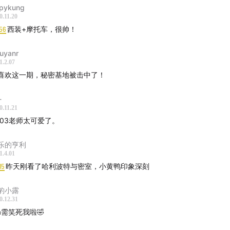
pykung
0.11.20
56
西装+摩托车，很帅！
tuyanr
1.2.07
喜欢这一期，秘密基地被击中了！
-
0.11.21
003老师太可爱了。
乐的亨利
1.4.01
15
昨天刚看了哈利波特与密室，小黄鸭印象深刻
豹小露
0.12.31
ua需笑死我啦🤣