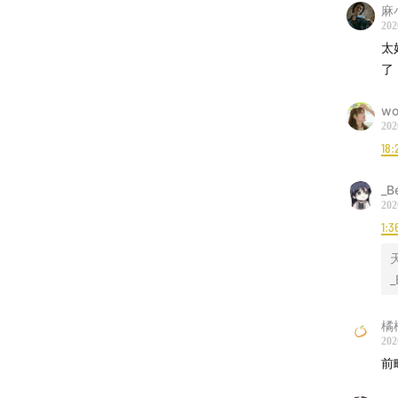
麻
202
太
了
w
202
18:
_B
202
1:3
_
橘
202
前