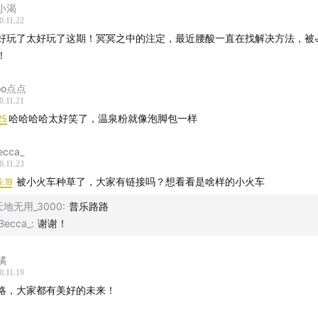
小渴
0.11.22
好玩了太好玩了这期！冥冥之中的注定，最近腰酸一直在找解决方法，被
！
oo点点
0.11.21
25
哈哈哈哈太好笑了，温泉粉就像泡脚包一样
ecca_
0.11.23
6:19
被小火车种草了，大家有链接吗？想看看是啥样的小火车
天地无用_3000
:
普乐路路
Becca_
:
谢谢！
橘
0.11.19
略，大家都有美好的未来！