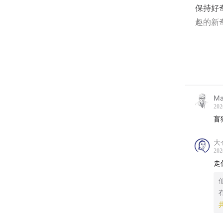
保持好
趣的新
应该如
渴望风
300
Ma
和大家
202
盲
大
“有趣
202
外，我们
走
共五家