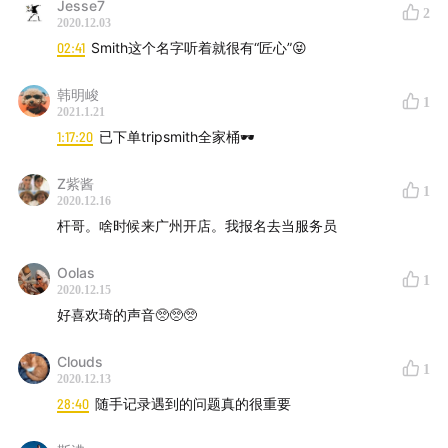
Jesse7
2
2020.12.03
00:02:34
TripSmith 名字的由来
02:41
Smith这个名字听着就很有“匠心”😝
00:06:54
有时候你需要一个属于自己的小空间，和自己对
韩明峻
1
话
2021.1.21
1:17:20
已下单tripsmith全家桶🕶
00:15:11
艺术是把我们生活中最丑陋的那部分拿出来，然后
去把它重新看一遍
Z紫酱
1
2020.12.16
杆哥。啥时候来广州开店。我报名去当服务员
00:23:46
甜蜜很美好，甜蜜长久吗？
Oolas
00:42:07
把美好留在记忆里，而不用去界定它
1
2020.12.15
好喜欢琦的声音🥺🥺🥺
00:52:21
对于喜欢的东西，去感知它、享受它、分享它，
而不是去“说服”别人​
Clouds
1
2020.12.13
00:59:09
所有的食物、食材都有最佳的生命周期
28:40
随手记录遇到的问题真的很重要