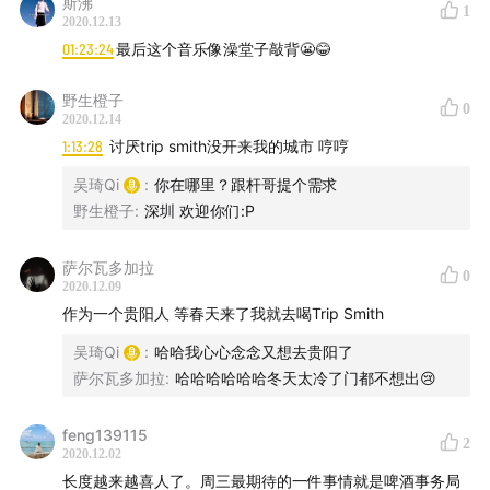
斯沸
01:02:34
天马行空的创意可以做概念，但并不持久
1
2020.12.13
01:23:24
最后这个音乐像澡堂子敲背😬😂
01:06:17
只有自然发酵的酒，才能带来血液感
野生橙子
01:15:43
一直在路上，并永远将团队保持在200人以下
0
2020.12.14
1:13:28
讨厌trip smith没开来我的城市 哼哼
🎵 歌单
吴琦Qi
:
你在哪里？跟杆哥提个需求
野生橙子
:
深圳 欢迎你们:P
Love Is Lost (David Bowie)
Lost Highway (Hank Williams)
萨尔瓦多加拉
0
2020.12.09
作为一个贵阳人 等春天来了我就去喝Trip Smith
🍺 酒单
吴琦Qi
:
哈哈我心心念念又想去贵阳了
月球旅行者 [行匠 TripSmith], 皮尔森 (贵阳, 贵州)
萨尔瓦多加拉
:
哈哈哈哈哈哈冬天太冷了门都不想出😢
液体贝斯 [行匠 TripSmith], 淡色艾尔 (贵阳, 贵州)
feng139115
2
2020.12.02
爆裂鼓手 [行匠 TripSmith], 双倍IPA (贵阳, 贵州)
长度越来越喜人了。周三最期待的一件事情就是啤酒事务局