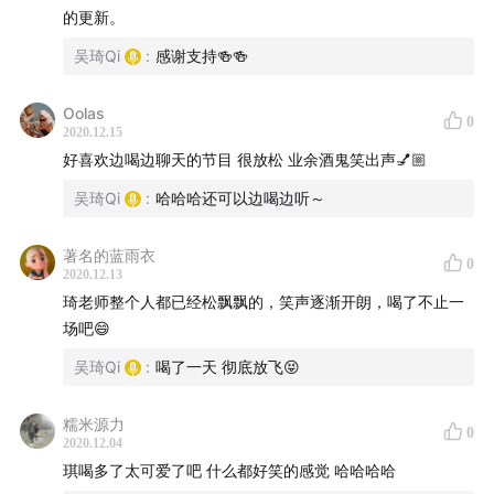
的更新。
荒缪的奇迹 [行匠 TripSmith], 杨梅浑浊酸IPA (贵阳, 贵
吴琦Qi
:
感谢支持🍻🍻
州)
Oolas
📍 酒馆
0
2020.12.15
好喜欢边喝边聊天的节目 很放松 业余酒鬼笑出声💅🏼
TripSmith (余家巷), 贵阳市余家巷27号
吴琦Qi
:
哈哈哈还可以边喝边听～
TripSmith (未来方舟), 贵阳市水东路未来方舟外滩1-1号
著名的蓝雨衣
0
2020.12.13
TripSmith (友谊路), 贵阳市友谊路230号2栋102
琦老师整个人都已经松飘飘的，笑声逐渐开朗，喝了不止一
场吧😄
TripSmith (紫康路), 重庆市紫康路5号
吴琦Qi
:
喝了一天 彻底放飞😝
🍻 互动方式
糯米源力
0
微信公众号: 啤酒事务局
2020.12.04
琪喝多了太可爱了吧 什么都好笑的感觉 哈哈哈哈