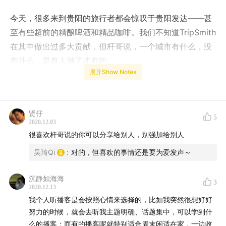
今天，很多来到贵阳的旅行者都会惊叹于贵阳发达——甚
至有些超前的精酿啤酒和精品咖啡。我们不知道TripSmith
在其中做出过多大贡献，但杆哥说，一个城市有什么，没
有什么，是有人做了才有的。
展开Show Notes
他说，每个人都是孤独的。有时候我们需要一个空间，和
自己对话。
贤仔
5
他说，喜欢一样东西，就去感知它、享受它、分享它。而
2020.12.03
很喜欢杆哥说的你可以分享给别人，别强加给别人
去“说服”别人是最无聊的。中国精酿目前最大的问题就是
说教。
吴琦Qi
:
对的，但喜欢的事情还是要为爱发声～
用双手开创人生的旅途中，TripSmith 与我们为伴。
沉静如海海
3
2020.12.13
🎁 粉丝福利
我个人听播客是会按照心情来选择的，比如我突然很想好好
努力的时候，就会去听我主题明确、话题集中，可以学到什
经常被听众怼——你们节目里喝得那么开心，那些酒怎么
么的播客；而有的播客呢就特别适合周末闲适在家，一边收