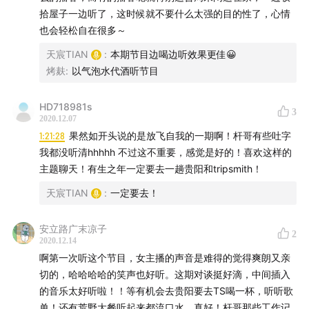
拾屋子一边听了，这时候就不要什么太强的目的性了，心情
买呢？！于是，我们现与TripSmith 合作，上线了17款
也会轻松自在很多～
TripSmith 啤酒！这些酒都是我们特别喜欢的，可以无脑
下单。回复关键词“下单”到微信公众号“啤酒事务局”获取购
天宸TIAN
:
本期节目边喝边听效果更佳😀
烤麸
:
以气泡水代酒听节目
买链接，或在淘宝搜索“啤酒事务局”，点击店铺，即可进
入啤酒事务局官方淘宝店下单！
HD718981s
3
2020.12.07
1:21:28
果然如开头说的是放飞自我的一期啊！杆哥有些吐字
我都没听清hhhhh 不过这不重要，感觉是好的！喜欢这样的
主题聊天！有生之年一定要去一趟贵阳和tripsmith！
天宸TIAN
:
一定要去！
安立路广末凉子
2
2020.12.14
啊第一次听这个节目，女主播的声音是难得的觉得爽朗又亲
切的，哈哈哈哈的笑声也好听。这期对谈挺好滴，中间插入
的音乐太好听啦！！等有机会去贵阳要去TS喝一杯，听听歌
单！还有荒野大餐听起来都流口水，真好！杆哥那些工作记