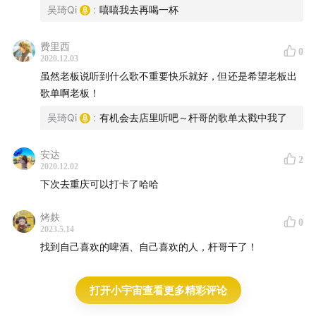
微博: @啤酒事务局
吴琦Qi
:
嘻嘻我去再喝一杯
联系方式: beermatters@qq.com
费里西
0
2020.12.03
微信搜索个人微信号“beerxms” , 添加“啤酒事务局小秘
虽然老板说听到什么歌不重要快乐就好，但还是希望老板出
书”，加入我们的听众群，与主播和嘉宾互动交流。
歌单啊老板！
吴琦Qi
:
有机会去店里听吧～杆哥的歌单太戳中我了
📢 收听平台
安达
小宇宙app、网易云音乐、Apple Podcasts、喜马拉雅、
2
2020.12.02
蜻蜓FM、荔枝、QQ音乐、皮艇、Spotify以及各泛用型播
下次去重庆可以打卡了哈哈
客客户端。
烤麸
0
🧡 团队
2023.5.14
找到自己喜欢的啤酒、自己喜欢的人，杆哥干了！
Logo设计: 阿北
打开小宇宙查看更多精彩评论
封面设计: Yi