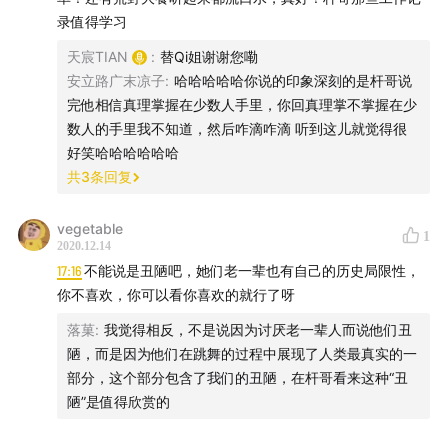
录值得学习
天宸TIAN
:
替Qi姐谢谢您嘞
安立路广末凉子
:
哈哈哈哈哈你说的印象深刻的是杆哥说
完他相信真理掌握在少数人手里，你回真理掌不掌握在少
数人的手里我不知道，然后咋滴咋滴 听到这儿就觉得很
好笑哈哈哈哈哈哈
共
3
条回复
vegetable
1
2020.12.14
17:16
不能说是丑陋吧，她们老一辈也有自己的历史局限性，
🎤
你不喜欢，你可以看你喜欢的就行了呀
落菓
:
我觉得相反，不是说因为讨厌老一辈人而说他们丑
主播: Tian, Qi
陋，而是因为他们在跳舞的过程中展现了人类最真实的一
部分，这个部分包含了我们的丑陋，在杆哥看来这种“丑
嘉宾: 二杆（杆哥）
陋”是值得欣赏的
🕖 Timestamp