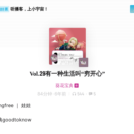
听播客，上小宇宙！
睛好累
个人
Vol.29有一种生活叫“穷开心”
葵花宝典
84分钟
·
6年前
544
·
5
gfree ｜ 娃娃
goodtoknow