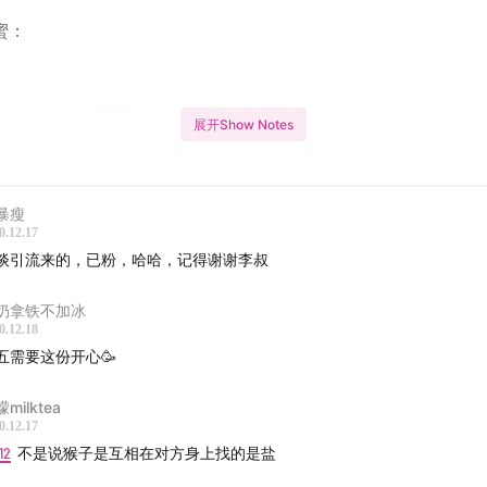
蜜：
“Missberry果酒”对本期节目的大力支持！！
展开Show Notes
们第一期的带货节目，但是我们真的不是为了挣钱，这种真香的
暴瘦
谁知道！
0.12.17
谈引流来的，已粉，哈哈，记得谢谢李叔
开心这个议题是值得我们探寻一生的，现在越来越多的人开始关
奶拿铁不加冰
0.12.18
始发觉身边的人没有办法从不良情绪里面拔出来。我们在正视这
五需要这份开心🥳
边人的情感问题的同时，我个人建议大家防患于未然，能够从自
健康放在心上，时不时给自己找点儿乐子。哪怕看起来是很愚蠢
milktea
0.12.17
是在家里脱光了跳舞，只要能够开心，都是挺值得的。
12
不是说猴子是互相在对方身上找的是盐