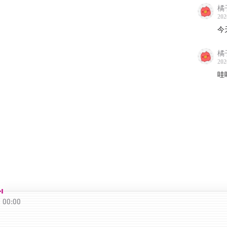
橘
毕竟俗
202
无虑也
今
橘
202
这一期
哇
让自己
所以娃
灵上留
一种闺
答案都
00:00
【希望