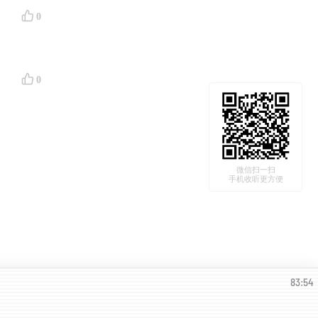
想和无忧
0
0
享了自己
愚蠢”。
幼小的心
微信扫一扫
手机收听更方便
让娃娃的
83:54