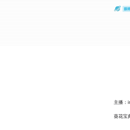
眼
一
主播：in
葵花宝典