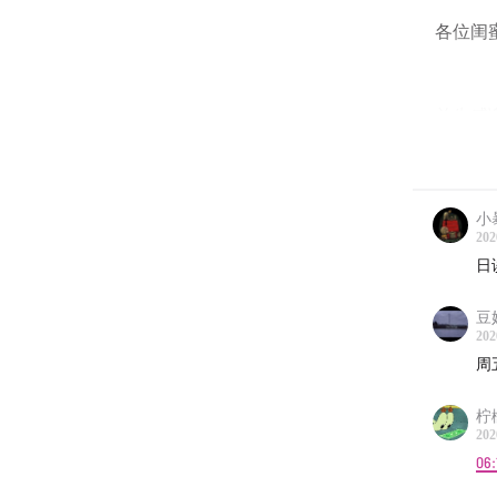
各位闺
首先感谢
这是我
小
是谁香
202
日
不过，
豆
202
症，开
周
题和身
把情绪
柠檬
202
哪怕只
06: