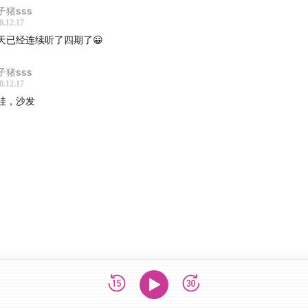
子猪sss
话说的好，子曾经曰过，人嘛，最重要的就是开心，毕竟没有梦
0.12.17
没有什么分别！
天已经连续听了四期了😀
子猪sss
0.12.17
节目，两位主播借着年终这个令人有些怅然若失的时间节点，分
哇，沙发
开心的各类方法，然后又一次身体力行的吐槽了老吴的“无知”和“
娃姐到底为什么在家嚎啕大哭？ingfree的高中老师怎么样在她
下了深深的烙印？老吴又做出了什么出格的事儿？什么样的情景
蜜无颜直视？
在这一期的节目里！
每个人都开心！】