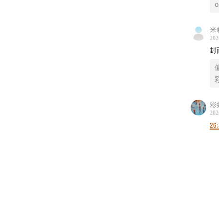
o
米
202
封
彩
202
26