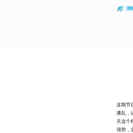
通
眼
这期节
潘乱，
天这个
强势，