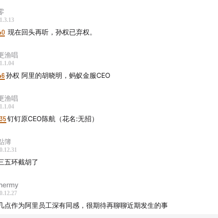
零
1.3.13
40
现在回头再听，孙权已弃权。
更渔唱
1.1.04
46
孙权 阿里的胡晓明，蚂蚁金服CEO
更渔唱
1.1.04
:35
钉钉原CEO陈航（花名:无招）
點簿
0.12.31
三五环截胡了
hermy
0.12.27
几点作为阿里员工深有同感，很期待再聊聊近期发生的事