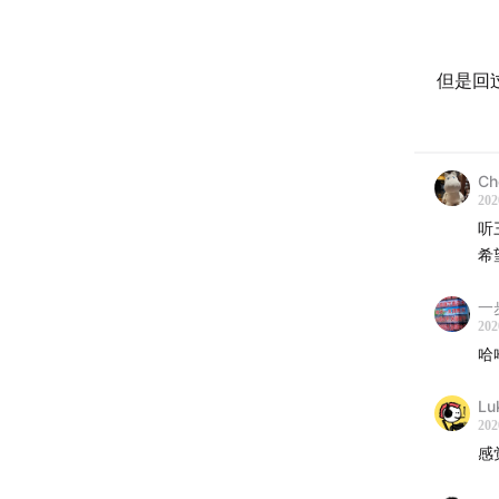
但是回
Ch
202
听
希
一
202
哈
Lu
202
感