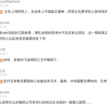
ssieElephant
0.12.30
30
文化上纯阿里人，在业务上可能缺乏建树，阿里文化要求的人挺奇怪
kipedia
1.1.01
老talk消息的几期来看，潘乱老师的思考水平其实有点堪忧，这一期和真
历的人比起来更是暴露得多了些
好啊
0.12.27
:58
哈哈，是被刘飞老师的三五环截胡了。
抬高
1.3.04
09
支付宝多数流量跟核心金融业务无关，森林、水电煤暖交费啥的。扎铁
kipedia
1.1.01
乱老师怎么好像把公司宣传口的说法全当真的一股脑儿接受……