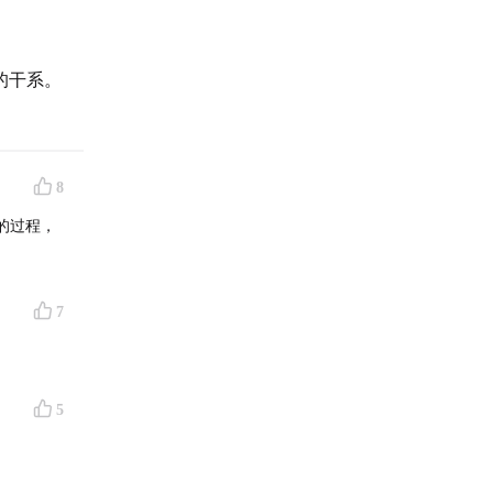
的干系。
8
的过程，
7
5