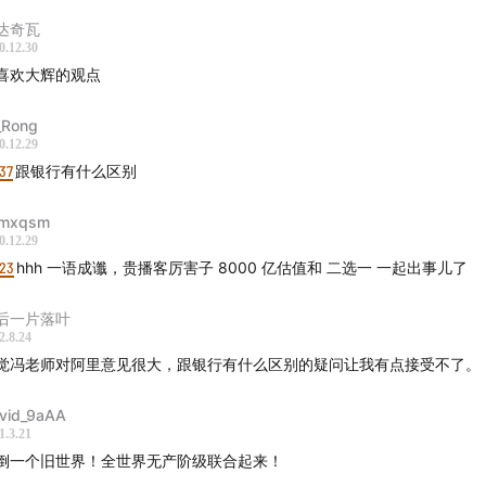
达奇瓦
0.12.30
喜欢大辉的观点
Rong
0.12.29
37
跟银行有什么区别
mxqsm
0.12.29
:23
hhh 一语成谶，贵播客厉害子 8000 亿估值和 二选一 一起出事儿了
后一片落叶
2.8.24
觉冯老师对阿里意见很大，跟银行有什么区别的疑问让我有点接受不了。
vid_9aAA
1.3.21
倒一个旧世界！全世界无产阶级联合起来！