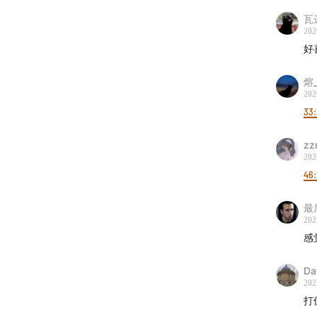
瓦
202
好
熔_
202
33:
zz
202
46
最
202
感
Da
202
打