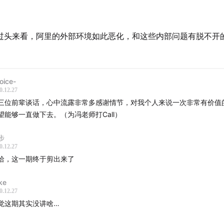
过头来看，阿里的外部环境如此恶化，和这些内部问题有脱不开
oice-
0.12.27
三位前辈谈话，心中流露非常多感谢情节，对我个人来说一次非常有价值
望能够一直做下去。（为冯老师打Call）
步
0.12.27
哈，这一期终于剪出来了
ke
0.12.27
觉这期其实没讲啥…