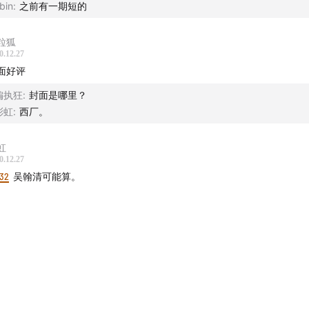
bin
:
之前有一期短的
粒狐
0.12.27
面好评
偏执狂
:
封面是哪里？
彩虹
:
西厂。
虹
0.12.27
:32
吴翰清可能算。