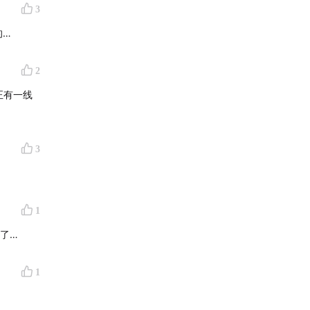
3
的…
2
正有一线
3
1
了…
1