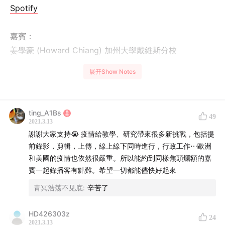
Spotify
嘉賓：
姜學豪 (Howard Chiang) 加州大學戴維斯分校
展开Show Notes
謝瓊 (Miya Xie Qiong) 達特茅斯學院
岑學敏 (Desmond Sham) 國立陽明交通大學
ting_A1Bs
49
主持：
2021.3.13
謝謝大家支持😭 疫情給教學、研究帶來很多新挑戰，包括提
郭婷
前錄影，剪輯，上傳，線上線下同時進行，行政工作⋯歐洲
和美國的疫情也依然很嚴重。所以能約到同樣焦頭爛額的嘉
隨著clubhouse的走紅，我們重新遇到了很多如何指代華
賓一起錄播客有點難。希望一切都能儘快好起來
人、華語、中文、「兩岸三地」的問題，也見證了很多跨
青冥浩荡不见底
:
辛苦了
越語言和政治邊境的討論。這一期我們請到了幾位嘉賓，
分別從科學史和性別史、文學史、後殖民研究的角度探討
HD426303z
「華語語系」這個概念，看看這個概念如何幫助我們抵抗
24
2021.3.13