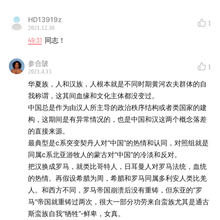
Lectures on Sinophone Studies，台北：聯經，2020。
HD13919z
1
2021.12.30
【梳理華語語系概念的系統研究】
49:31
同志！
Ang, I. (2001).
On not speaking Chinese: living
between Asia and the West
. London; New York
参合陂
1
2021.4.15
Routledge.
华夏族，人和汉族，人根本就是不同时期黄河农夫群体的自
我称谓，这其间血缘和文化主体都没变过。
Chun, A. “Fuck Chineseness: On the Ambiguities of
中国总是作为由汉人所主导的政治秩序结构或者类国家的建
Ethnicity as Culture as Identity”.
boundary
2. Vol. 23,
构，这期间是有异常情况的，也是中国和汉这两个概念落差
No. 2 (Summer, 1996), pp. 111-138/陳奕麟，〈解構中國
的直接来源。
性：論族群意識作為文化作為認同之曖昧不明〉，《臺灣
最典型是c系突变契丹人对“中国”的热情和认同，对照组就是
社會研究季刊》33（1999.03），頁103-131。
同属c系北亚游牧人的蒙古对“中国”的冷淡和反对。
把汉换成罗马，就类比哥特人，日耳曼人对罗马法统，血统
Lionnet, F & Shu-mei Shih (Eds.). (2005).
的热情。再假设希腊为周，希腊和罗马同属多利安人类比羌
Minor
人。和西方不同，罗马帝国崩溃后没有重铸，但东亚的“罗
Transnationalism
. Durham; London: Duke University
马”帝国就重铸过两次，很大一部分功劳来自蛮族尤其是通古
Press.
斯蛮族自我“牺牲”-鲜卑，女真。