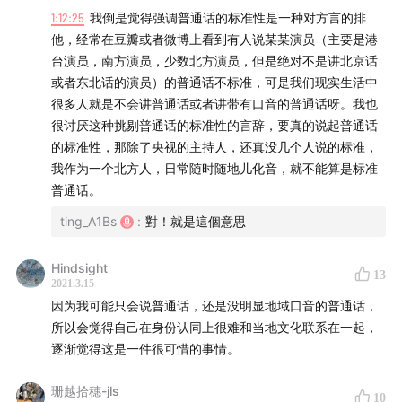
單一和二元的論述，重置邊緣社群和它們的歷史，看到多
1:12:25
我倒是觉得强调普通话的标准性是一种对方言的排
元、流動、彼此生成的邊界和權力關係，以及如何後退一
他，经常在豆瓣或者微博上看到有人说某某演员（主要是港
步，「不斷警覺自己的相對權力位置」。
台演员，南方演员，少数北方演员，但是绝对不是讲北京话
或者东北话的演员）的普通话不标准，可是我们现实生活中
很多人就是不会讲普通话或者讲带有口音的普通话呀。我也
【音樂】
很讨厌这种挑剔普通话的标准性的言辞，要真的说起普通话
Smash the statue by SMZB
的标准性，那除了央视的主持人，还真没几个人说的标准，
我作为一个北方人，日常随时随地儿化音，就不能算是标准
【時間軸】
普通话。
1:03
從clubhouse的兩岸三地對談到華語語系
ting_A1Bs
:
對！就是這個意思
5:36
科技史、性別研究與華語語系
Hindsight
13
2021.3.15
6:36
性別的塑造與科學、醫療史的脈絡與交錯
因为我可能只会说普通话，还是没明显地域口音的普通话，
所以会觉得自己在身份认同上很难和当地文化联系在一起，
6:48
1950年代台灣首位變性人謝尖順的個案，歷史與政
逐渐觉得这是一件很可惜的事情。
治的轉折，從史書美的Visuality and Identity（《視覺與
認同：跨太平洋華語語系表述. 呈現》），對中國史/台灣
珊越拾穗-jls
10