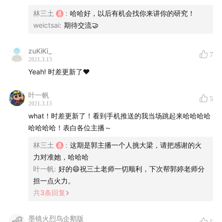
20:00
如何用一句話概括華語語系？大家瞬間沉默的原因
林三土
:
哈哈好，以后有机会找你来讲你的研究！
weictsai
:
期待交流🤝
23:38
內部的多樣性，邊界的開放性
28:40
zuKiKi_
華語語系研究的前傳、發展和挑戰
7
2021.3.13
Yeah! 时差更新了❤️
43:27
酷兒研究與華語語系，突破單板和二元的論述
叶一帆
46:00
全球版圖上不被看到的邊緣社群和它們的歷史
5
2021.3.13
what！时差更新了！看到手机推送的我当场跳起来哈哈哈哈
48:15
「同志」概念在華語語系時空的發展
哈哈哈哈！表白各位主播～
林三土
:
这期是郭主播一个人挑大梁，请把感谢的火
53:00
進一步反思二元思維與現代性
力对准她，哈哈哈
叶一帆
:
好的😄祝三土老师一切顺利，下次帮郭婷老师分
56:37
同一個概念在不同運用中的不同意義，滿洲變動的
担一点火力。
邊境
共
3
条回复
59:20
蕭紅的寫作語境和它的多邊權力關係
墨镜火烈鸟企鹅版