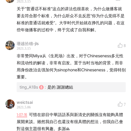
2021.3.15
史的反思，從區域研究的新框架重新敘述科學、性別的歷
关于“普通话不标准”这点的讲法也很喜欢，为什么做播客就
史
要去符合那个标准，为什么听众不去反思“你为什么觉得不是
标准的普通话就难受”。大学时代开始就在挣扎的问题，在这
8:34
閹割、太監史與華語語系電影，婚姻平權法
些年做播客的过程中，终于完成了自我和解。
10:38
從安部公房等日、韓作家到歷史上的滿洲時期
珊越拾穗-jls
8
2021.3.15
12:00
《滿洲的界域化：重構現代東亞的邊疆》
非常赞同Miya从《生死场》出发，对于Chineseness多元性
和流动性的解读，非常有启发。置于当时当地的背景，而非
12:30
滿洲/東北是不是華語語系？邊疆和政治權力的空間
用身份政治去强加何为sinophone和Chineseness，觉得特别
重要。
14:38
香港文學、後殖民研究與華語語系
ting_A1Bs
:
是的 謝謝總結
17:30
跳出既有中心點，尋找橫向的中介
weictsai
7
2021.5.06
19:00
華語語系概念幫助修正後殖民研究，重新建立廣義的
1:07:16
可惜在節目中華語語系與新清史的關係沒有能夠具體
東南亞和東北亞區域
展開來談。雖然我自己也還沒有很具體的想法，但我自己會
對這個主題很有興趣。多謝🙏