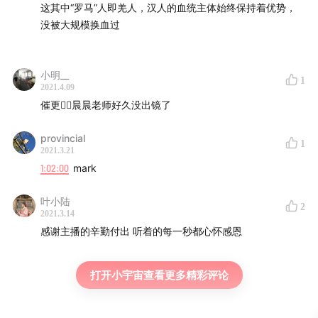
这其中“罗马”人即羌人，汉人的血统主体始终保持着优势，
Shih
没被大规模换血过
小明__
1
2021.4.09
催更🤦‍♂️晨晨老师好久没出镜了
provincial
1
2021.3.21
1:02:00
mark
叶小陆
2
2021.3.14
感谢主播的辛勤付出 听着的每一秒都心怀感恩
打开小宇宙查看更多精彩评论