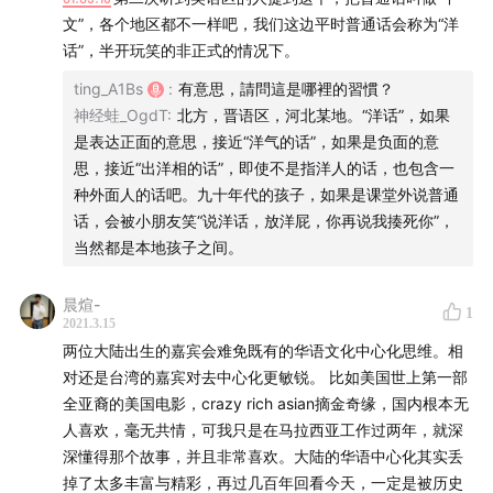
文”，各个地区都不一样吧，我们这边平时普通话会称为“洋
Chiang, H. (2018).
After Eunuchs: Science, Medicine,
话”，半开玩笑的非正式的情况下。
and the Transformation of Sex in Modern China
. New
ting_A1Bs
:
有意思，請問這是哪裡的習慣？
York: Columbia University Press. （《太監/閹人之後：
神经蛙_OgdT
:
北方，晋语区，河北某地。“洋话”，如果
現代中國的科學、醫療，與「性」的轉變》），「亞洲學
是表达正面的意思，接近“洋气的话”，如果是负面的意
者國際會議」(International Convention of Asia
思，接近“出洋相的话”，即使不是指洋人的话，也包含一
Scholars）人文學科 2019 年書獎，Bonnie and Vern L.
种外面人的话吧。九十年代的孩子，如果是课堂外说普通
Bullough Book Award, Society for the Scientific Study
话，会被小朋友笑“说洋话，放洋屁，你再说我揍死你”，
of Sexuality, 2020 性學研究學會書獎）
当然都是本地孩子之间。
晨煊-
Chiang, H., & Wong, A. K. (Eds.). (2020).
Keywords in
1
2021.3.15
Queer Sinophone Studies
. London: Routledge. （《華
两位大陆出生的嘉宾会难免既有的华语文化中心化思维。相
語酷兒研究關鍵詞》）
对还是台湾的嘉宾对去中心化更敏锐。 比如美国世上第一部
全亚裔的美国电影，crazy rich asian摘金奇缘，国内根本无
Guo, T.
Critical Theory and Sinophone Studies 批判理
人喜欢，毫无共情，可我只是在马拉西亚工作过两年，就深
論與華語語系課綱
:
ting902.com
深懂得那个故事，并且非常喜欢。大陆的华语中心化其实丢
掉了太多丰富与精彩，再过几百年回看今天，一定是被历史