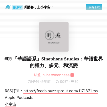
听播客，上小宇宙！
点击下载
散步时
通勤路上
#09 「華語語系」Sinophone Studies：華語世界
的權力、多元、和流變
时差 in-betweenness
75分钟
·
5年前
10257
·
50
RSS訂閱：
https://feeds.buzzsprout.com/1171871.rss
Apple Podcasts
小宇宙