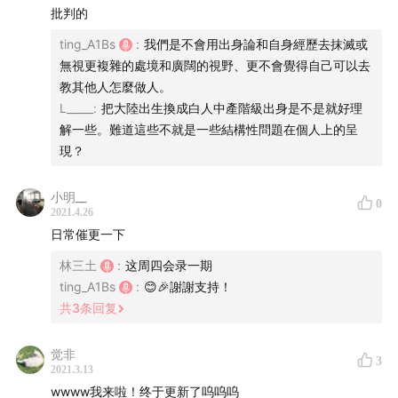
Sham, D.「反離散」的前傳、挑戰／釁與其外：
批判的
storystudio.tw
ting_A1Bs
:
我們是不會用出身論和自身經歷去抹滅或
無視更複雜的處境和廣闊的視野、更不會覺得自己可以去
Sham, D H M. (2017) “Hong Kong as a Port City” In
教其他人怎麼做人。
Hong Kong Culture and Society in the New
L_____
:
把大陸出生換成白人中產階級出身是不是就好理
Millennium: Hong Kong as Method
, edited by Yiu-wai
解一些。難道這些不就是一些結構性問題在個人上的呈
現？
Chu, 91 – 110. Singapore: Springer. （作為港口城市的
香港）
小明__
0
2021.4.26
David Wang, Kyle Shernuk, and Miya Xie, eds., special
日常催更一下
issue on Chinese Literature across the Borderlands
林三土
:
这周四会录一期
with
Prism: Theory and Modern Chinese Literature
,
ting_A1Bs
:
😊🎉謝謝支持！
forthcoming. （《棱鏡：理論與現代中國文學》「跨越邊
共
3
条回复
界的中國文學」專輯）
觉非
王德威、史書美、李育霖、姜學豪、孫松榮、陳榮強、黃
3
2021.3.13
亞歷、黃淑嫻、楊翠、羅鵬，《華語語系十講》Ten
wwww我来啦！终于更新了呜呜呜