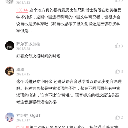
5
2021.3.13
1:00:50
流動的文體和政治意識與流動的邊疆，在彼此爭
1:08:44
这个地方真的很有意思比如只到博士阶段在欧美接受
奪、限定、成就的空間中彼此生成的關係
学术训练，返回中国进行科研的中国文学研究者，也很少会
说自己是汉学家吧（我自己思考了很久觉得还是应该称汉学
1:02:35
多元、商榷和流動的權力關係和多元框架 ，吳語
家但是…
小說《繁花》展現的複雜背景
萨尔瓦多加拉
3
1:05:05
「華語語系」概念對日常生活的意義，語言和族群
2021.5.28
好喜欢每次报时间的时候
的區別
狲狲
1:12:45
新的對話在尋找新的語言
3
2021.4.15
这个话题好专业啊😵 还是从语言音系学看汉语流变更容易理
解。各种方言都是中古汉语的子孙，都在不同层面带有中古
【嘉賓作品】
汉语的痕迹，谁也不比谁“标准”。语音标准的概念应该是高
考注音题强行灌输的😭
Chiang, H. (2021).
Transtopia in the Sinophone
Pacific
. New York: Columbia University Press. （《跨
神经蛙_OgdT
2
2021.3.17
托邦在華語語系太平洋》）
01:05:16
第二次听到吴语区的人提到这个，把普通话叫做“中