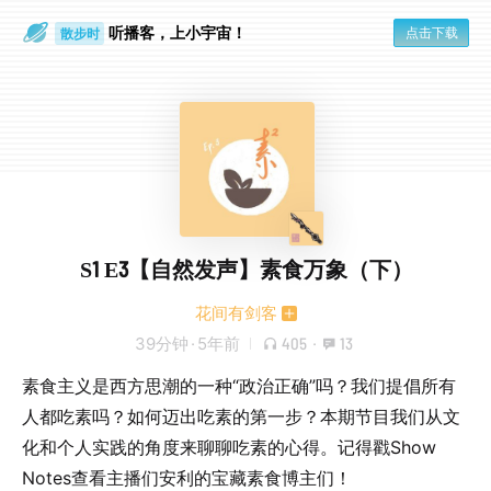
听播客，上小宇宙！
点击下载
散步时
通勤路上
S1 E3【自然发声】素食万象（下）
花间有剑客
39分钟
·
5年前
405
·
13
素食主义是西方思潮的一种“政治正确”吗？我们提倡所有
人都吃素吗？如何迈出吃素的第一步？本期节目我们从文
化和个人实践的角度来聊聊吃素的心得。记得戳Show
Notes查看主播们安利的宝藏素食博主们！