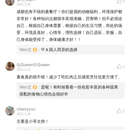
00:27:21
怎么面对素食期间的社交压力？
5
2021.3.30
成都也有不错的素餐厅！你们提倡的动物福利，环境保护都
00:33:26
宝藏素食博主推荐
非常好！各种知识点都很丰富很准确，厉害哟！但不必强迫
自己，根据自己身体需要，根据自己的生活习惯，所处的场
景，环境及喜好，心情等，理性选择！自己适应，舒服，自
延伸阅读
己身体能受得了，身体健康才好！！
Wen文
:
💛🌷因人而异的选择
有机食品、绿色食品与无公害食品：
www.agri.cn
似Queen非Queen
2
2021.3.31
博主推荐
素食真的很不错！减少了吃红肉之后感觉烹饪也更方便了。
Wen文
:
是呢！有时候看着一份色彩丰富的各种蔬果
素食绫也——Youtube或者B站搜索
搭配的食物心情也会很好🌸
素食星球——微信内搜索公众号
Pick Up Limes——Youtube或者网站：
cherrycsc
3
www.pickuplimes.com
2021.3.28
Cheap Lazy Vegan——Youtube或者网站：
主要是小哥太帅！
www.thecheaplazyvegan.com