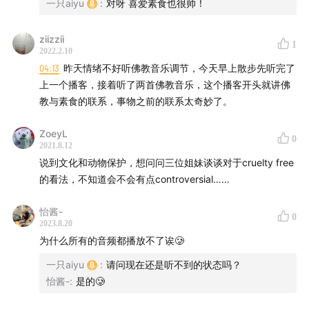
一只aiyu
:
对呀 喜爱素食也很帅！
找蔬食Traveggo——Youtube
小猪的蔬食magic——微博、B站，或者
ziizzii
1
2022.2.10
Youtube（Chu‘s Vegan）
04:13
昨天情绪不好听佛教音乐调节，今天早上散步先听完了
上一个播客，接着听了两首佛教音乐，这个播客开头就讲佛
教与素食的联系，事物之前的联系太奇妙了。
About Roses and Swords:
ZoeyL
0
Wen, Aiyu, Luojun在一起分享学术日常中的美好和挣扎，
2021.8.12
科普大众关注的自然环保问题，也讨论女性视角中的社会
说到文化和动物保护，想问问三位姐妹谈谈对于cruelty free
的看法，不知道会不会有点controversial……
议题。我们在聊天中梳理自己与世界的关系，也希望可以
在纷乱嘈杂的时代带给你们一方宁静。
怡酱-
0
2023.8.20
为什么所有的音频都播放不了诶🥲
找到我们：
一只aiyu
:
请问现在还是听不到的状态吗？
RSS feed:
https://feeds.buzzsprout.com/1687519.rss
怡酱-
:
是的🥲