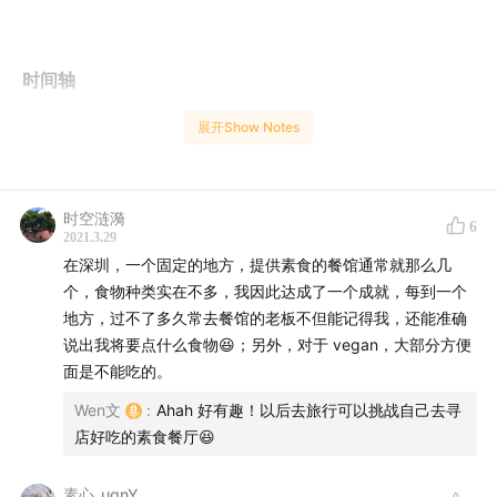
时间轴
展开Show Notes
00:00:36
西方中心主义视角以外的素食传统与文化
00:07:35
所有人都应该吃素吗？
时空涟漪
6
2021.3.29
00:10:42
如何迈出素食的第一步？
在深圳，一个固定的地方，提供素食的餐馆通常就那么几
个，食物种类实在不多，我因此达成了一个成就，每到一个
00:14:50
素食如何保障健康营养？任何饮食都需要考虑营
地方，过不了多久常去餐馆的老板不但能记得我，还能准确
养均衡！
说出我将要点什么食物😆；另外，对于 vegan，大部分方便
面是不能吃的。
00:19:00
素斋真的很好吃
Wen文
:
Ahah 好有趣！以后去旅行可以挑战自己去寻
店好吃的素食餐厅😆
00:21:50
食品标签是智商税吗：有机食品有机在哪里？
素心_uqnY