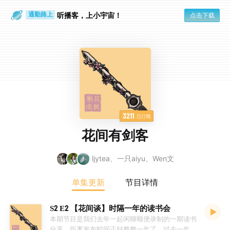
散步时
通勤路上
听播客，上小宇宙！
点击下载
3211
已订阅
花间有剑客
ljytea、一只aiyu、Wen文
单集更新
节目详情
S2 E2 【花间谈】时隔一年的读书会
本期节目是我们去年一起闲聊顺便录制的一期读书
分享，距离发布时间正好整整一年了。过去一年我