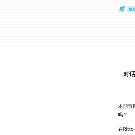
散
通
对
本期节
吗？
在Ri