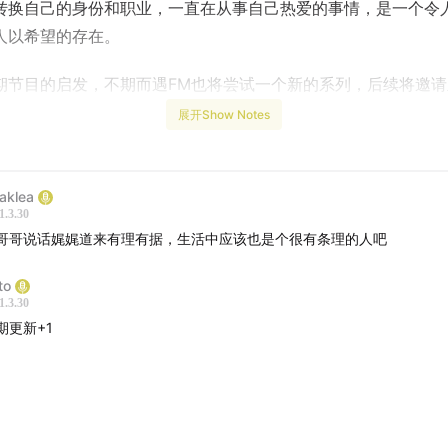
转换自己的身份和职业，一直在从事自己热爱的事情，是一个令
人以希望的存在。
期节目的启发，不期而遇FM也将尝试一个新的系列，后续将邀请
趣的宝藏朋友们来一同分享自己的故事。欢迎收听。
展开Show Notes
eaklea
高猛：我们真的拥有选择的自由么？》——不期而遇FM总第47
1.3.30
：Ritto
哥哥说话娓娓道来有理有据，生活中应该也是个很有条理的人吧
高猛
to
1.3.30
Notes：
期更新+1
友的自我介绍时间，从自我介绍的多变身份引出第一个问题。
份的转变对自我的意义是什么？身份的转变是否带来了自我认识
们真的拥有选择的自由么？