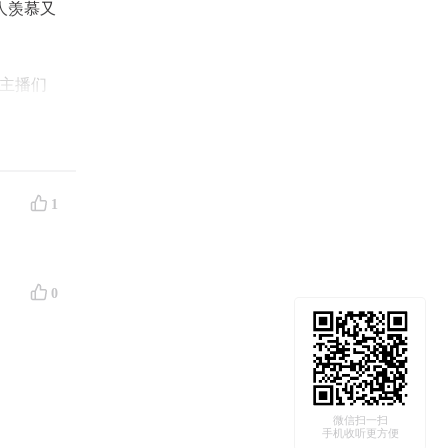
人羡慕又
主播们
1
期
0
的变
微信扫一扫
手机收听更方便