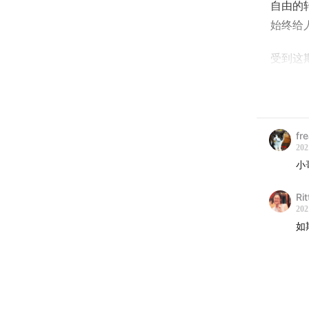
自由的
始终给
受到这
身边有
fr
《
对话
202
本期主播
小
嘉宾：
Rit
202
Show 
如
01:06
朋
15:13
身
化？
16:50
我