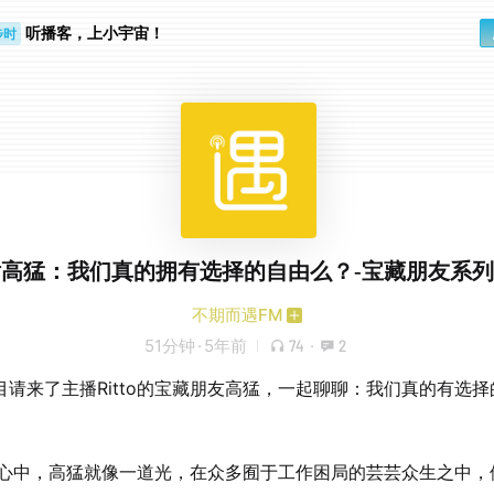
听播客，上小宇宙！
步时
勤路上
话高猛：我们真的拥有选择的自由么？-宝藏朋友系
不期而遇FM
51分钟
·
5年前
74
·
2
目请来了主播Ritto的宝藏朋友高猛，一起聊聊：我们真的有选择
tto心中，高猛就像一道光，在众多囿于工作困局的芸芸众生之中，