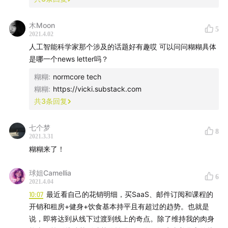
木Moon
5
2021.4.02
人工智能科学家那个涉及的话题好有趣哎 可以问问糊糊具体
是哪一个news letter吗？
糊糊
:
normcore tech
糊糊
:
https://vicki.substack.com
共
3
条回复
七个梦
8
2021.3.31
糊糊来了！
球姐Camellia
6
2021.4.04
10:07
最近看自己的花销明细，买SaaS、邮件订阅和课程的
开销和租房+健身+饮食基本持平且有超过的趋势。也就是
说，即将达到从线下过渡到线上的奇点。除了维持我的肉身