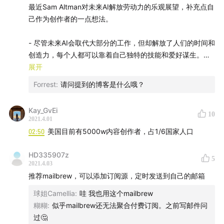
创作者经济的各种垂类平台：
最近Sam Altman对未来AI解放劳动力的乐观展望，补充点自
己作为创作者的一点想法。
- 尽管未来AI会取代大部分的工作，但却解放了人们的时间和
创造力，每个人都可以靠着自己独特的技能和爱好谋生。
展开
- 诸如Marketplace和SaaS将降低人们的创作门槛，借助平
Forrest
:
请问提到的博客是什么哦？
台和软件的帮助，可以帮助更多欠缺技术背景和没有粉丝基
础的创作者进入这个圈子。
Kay_GvEi
10
2021.4.01
- 独立小众的社群层出不穷，借助互联网的影响力，无论你
02:50
美国目前有5000w内容创作者，占1/6国家人口
在何时何地都能找到自己的「同类人」，建立个人影响力和
圈层。创作者只需要1000个忠实粉丝，以及100愿意为你的
HD335907z
5
任何产出的超级粉丝。
2021.4.03
Image source: substack.com
推荐mailbrew，可以添加订阅源，定时发送到自己的邮箱
- 去中心化媒体的诞生。媒介及信息。每个人都是一个巨大
球姐Camellia
:
哇 我也用这个mailbrew
【后期】
的信息包。
糊糊
:
似乎mailbrew还无法聚合付费订阅。之前写邮件问
Luke
过🤔
P.S. 那个图片的中国版图有人出一个吗？