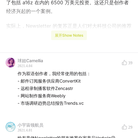
了包括 a16z 在内的 6500 万美元投资。这还只是创作者
经济兴起的一个案例。
实际上，Newsletter 的复苏正是人们对大科技公司的推荐
算法作出的回退式反应。为了摆脱平台的「控制」，许多
展开Show Notes
媒体人开始搭建独立的内容平台，通过向用户收费的方式
推送内容，而这也被证明是一个可行的创业方式。
球姐Camellia
39
除此之外，也有投资人开始押注这个赛道，甚至开课助推
2021.4.04
作为双语创作者，我经常使用的包括：
这波浪潮。
- 邮件订阅服务供应商ConvertKit
- 远程录制播客软件Zencastr
本期节目的嘉宾是 Newsletter 的「紫钻氪金玩家」
糊
- 网站制作服务商Weebly
糊
，我们将从邮件通讯聊起，谈谈创作者经济为何在近两
- 市场调研趋势总结报告Trends.vc
年内火了起来；有哪些值得订阅的 newsletter；被称为创
作者经济的先驱提倡者 Li Jin 是何许人也；创作者经济
（creator economy）会如何改变内容创作生态，它是昙
小宇宙领航员
29
2021.4.01
花一现，还是将成为持续的潮流？
给有意做Newsletter的朋友推荐自家产品Hedwig😉