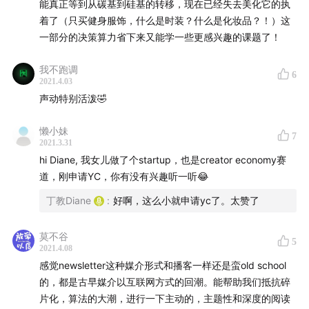
能真正等到从碳基到硅基的转移，现在已经失去美化它的执
着了（只买健身服饰，什么是时装？什么是化妆品？！）这
一部分的决策算力省下来又能学一些更感兴趣的课题了！
我不跑调
6
2021.4.03
声动特别活泼🤣
懒小妹
7
2021.3.31
hi Diane, 我女儿做了个startup，也是creator economy赛
道，刚申请YC，你有没有兴趣听一听😂
丁教Diane
:
好啊，这么小就申请yc了。太赞了
莫不谷
5
2021.4.08
感觉newsletter这种媒介形式和播客一样还是蛮old school
的，都是古早媒介以互联网方式的回潮。能帮助我们抵抗碎
片化，算法的大潮，进行一下主动的，主题性和深度的阅读