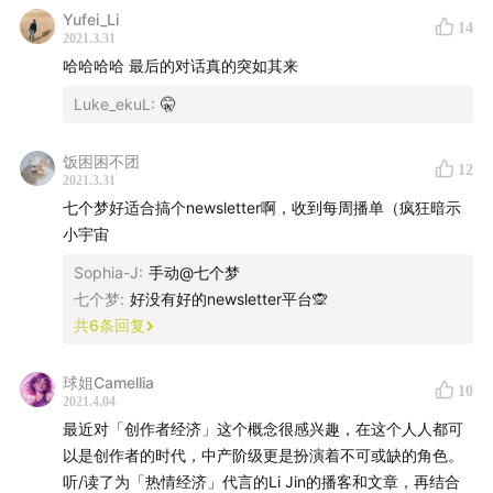
台
Every
Yufei_Li
14
Li Jin
：Atelier Ventures 创始人，twitter@
lijin
。曾供
2021.3.31
职于 Andreessen Horowitz，投资过 Merit、Run the
哈哈哈哈 最后的对话真的突如其来
World 等公司。Atelier Ventures 投资的公司包括
Luke_ekuL
:
🤫
luma
、
icebeaker
、
Stir
、
dumpling
等。
Li Jin 的文章：
The Passion Economy and the Future
饭困困不团
12
2021.3.31
of Work
七个梦好适合搞个newsletter啊，收到每周播单（疯狂暗示
Li Jin 的创造者经济课程：
Building for the Creator
小宇宙
Economy
Sophia-J
:
手动@七个梦
Hey
：Basecamp 推出的电子邮件服务。
七个梦
:
好没有好的newsletter平台🙊
Cameo
：成立于2017年，是一个用户付费给名人录制
共
6
条回复
个性化视频的平台。
帮助创作者盈利或创作的平台：
Buy Me a Coffee
、
球姐Camellia
10
Patreon
、
SubscribeStar
、
Descript
2021.4.04
最近对「创作者经济」这个概念很感兴趣，在这个人人都可
Naomi 'SexyCyborg' Wu 的视频：
They defunded
以是创作者的时代，中产阶级更是扮演着不可或缺的角色。
me on Patreon, now they want SubscribeStar
听/读了为「热情经济」代言的Li Jin的播客和文章，再结合