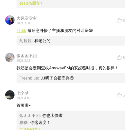
共
10
条回复
【监制】
Amanda
大风堂堂主
8
2021.3.31
【音乐】
32:55
最后意外播了主播和朋友的对话😅😅
阿拉拉
:
和老公的
Birthday Card-Stefan Belrose
All Parts Equal-Gavin Luke
饭困困不团
8
2021.3.31
【关于我们】
我还是会定期查收AnywayFM的安妮薇时报，真的很棒！
网站：shengfm.cn
Freshblue
:
JJ听了会很高兴😊
社交媒体：声动活泼
邮件：
admin@sheng.fm
七个梦
国内打赏支持：
www.shengfm.cn
5
2021.4.03
国外打赏支持：
www.shengfm.cn
首页啦~
饭困困不团
:
你也太快啦
Special Guest: 糊糊.
糊糊
:
你这速度！
共
3
条回复