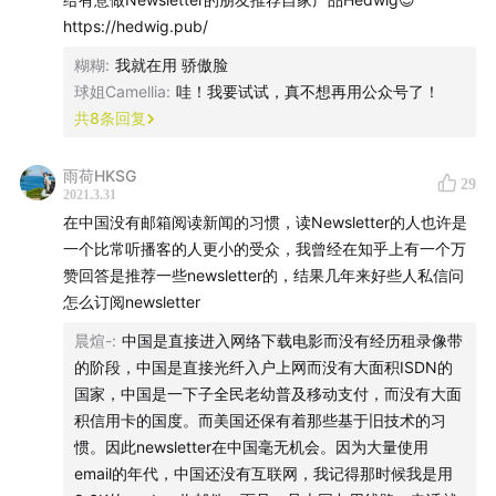
https://hedwig.pub/
欢迎收听。（P.S.
别错过最后的彩蛋哦！
）
糊糊
:
我就在用 骄傲脸
【主播】
球姐Camellia
:
哇！我要试试，真不想再用公众号了！
丁教
，声动活泼联合创始人
共
8
条回复
【嘉宾】
雨荷HKSG
29
2021.3.31
糊糊
，
Casticle
主播
在中国没有邮箱阅读新闻的习惯，读Newsletter的人也许是
一个比常听播客的人更小的受众，我曾经在知乎上有一个万
【主要话题】
赞回答是推荐一些newsletter的，结果几年来好些人私信问
06:36
Newsletter， 旧物为何成新潮
怎么订阅newsletter
15:49
Li Jin 是谁，1200 美金的创作者经济课程都有啥
晨煊-
:
中国是直接进入网络下载电影而没有经历租录像带
26:45
内容创作生态或将被改变
的阶段，中国是直接光纤入户上网而没有大面积ISDN的
国家，中国是一下子全民老幼普及移动支付，而没有大面
【相关节目】
积信用卡的国度。而美国还保有着那些基于旧技术的习
惯。因此newsletter在中国毫无机会。因为大量使用
#40 被一线硅谷VC追捧，这家公司带来了视频会议新
email的年代，中国还没有互联网，我记得那时候我是用
玩法吗