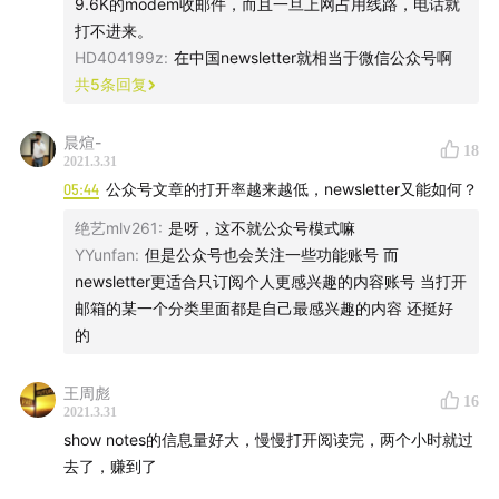
9.6K的modem收邮件，而且一旦上网占用线路，电话就
Bonus | 我们消化了大量海外内容，再来解读
打不进来。
Gamestop 事件
HD404199z
:
在中国newsletter就相当于微信公众号啊
共
5
条回复
【延伸阅读】
晨煊-
18
What is the “Creator Economy”?
2021.3.31
Substack
：一个在线平台，提供发布、支付、分析和设
05:44
公众号文章的打开率越来越低，newsletter又能如何？
计基础架构以支持订阅 Newsletter。
绝艺mlv261
:
是呀，这不就公众号模式嘛
Substack 融资新闻：
Substack is raising $65 million
YYunfan
:
但是公众号也会关注一些功能账号 而
amid newsletter boom
newsletter更适合只订阅个人更感兴趣的内容账号 当打开
邮箱的某一个分类里面都是自己最感兴趣的内容 还挺好
Newsletter
：一种「一对多」的邮件通讯模式，用户提
的
交邮箱地址进行订阅后，机构或个人就能向这些订阅用
户发送内容。
王周彪
16
糊糊提及的 Newsletter
：
The Browser Newsletter
、
2021.3.31
Avoid Boring People
、
The Listener
show notes的信息量好大，慢慢打开阅读完，两个小时就过
The Everything Bundle 离开 Substack，创建独立平
去了，赚到了