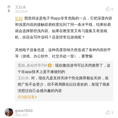
王白水
0
2022.8.01
12:52
我觉得这是电子书app非常危险的一点，它把深度内容
和浅度内容的接触容易程度拉到了同一条水平线，结果轻易
就会选择那些浅内容。如果在教室里又有习题集又有游戏
机，你还会写作业吗？还是经常玩游戏呢？
其他电子设备也是，这种高度容纳天然造成了各种内容的平
等（游戏、办公软件、社交共处一室），要警惕
蛋妞_各站停车FM
:
现在微信读书可以关闭推荐了，这
个在app技术上是不难做到的
王白水
:
对，现在凡是支持关掉个性化推荐都会关掉，虽
然广告不会变少，但不再局限在以往喜欢的，发现了很多
没想过自己会感兴趣的内容
共
3
条回复
gone1900
1
2021.4.03