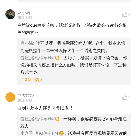
麻小渴
3
2021.4.03
突然被cue哈哈哈哈，既然谈论书，期待之后会有读书会相
关的内容～
麻小渴
:
哇可以呀，我感觉还没啥人聊过这个。我本来想
的是根据某一本书深入探讨某一个话题之类的。
蛋妞_各站停车FM
:
太巧了，确实计划讲下读书会。你
说的相关内容是指什么方面呢，我们是打算讨论一下这种
形式本身
共
3
条回复
巨大垃圾
4
2021.4.03
自制力差本人还是习惯纸质书
蛋妞_各站停车FM
:
一样啊，很容易被其它app牵走注
意力
小盒子_各站停车FM
:
纸质书有厚度直观地显示阅读的