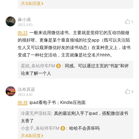
共
3
条回复
11:17
便捷性拓展了人的阅读可能
麻小渴
5
15:17
互动性：读者行为在阅读中的显现
2021.4.03
05:23
一般来说用微信读书。主要就是觉得它的互动功能做
18:15
读者接受批评：读者的参与让作品更完整
的很好呀。更像是某个垂直领域的社交app（既可以关注陌
生人又可以窥屏微信好友的读书动态）在某种意义上，读书
20:20
即时的互动性让“读者”看到彼此，更为鲜活
变成了一种社交活动，主页就像是社交名片hhhh。
蛋妞_各站停车FM
:
同感。可以通过主页的“书架”和评
23:56
当“读者”参与了“对话”
论来了解一个人
27:43
电子书时代的文学消费与文学生产
法布其诺
4
2021.4.02
30:10
开放的可能性中，更要有谨慎的态度
06:38
ipad看电子书；Kindle压泡面
冷露无声湿桂花
:
真的最近刚入手了ipad，搭配微信读书
太香了
小盒子_各站停车FM
:
哈哈不会弄坏吗
共
4
条回复