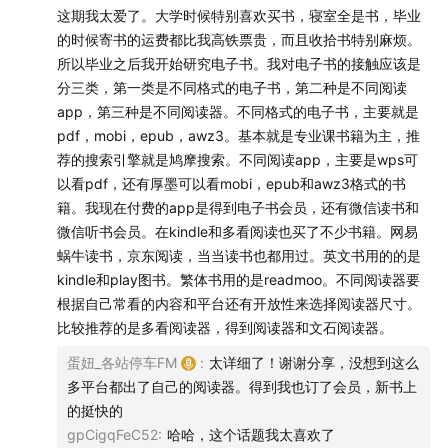
| 主播
这期我太爱了。大学时候特别喜欢买书，寝室全是书，毕业
的时候寄书的运费都比我高铁票贵，而且收拾书特别麻烦。
也会阅读纸质书的 蛋妞
所以毕业之后我开始研究电子书。我对电子书的接触应该是
分三类，第一类是不同格式的电子书，第二种是不同阅读
手持iPad阅读的 小盒子
app，第三种是不同阅读器。不同格式的电子书，主要就是
pdf，mobi，epub，awz3。基本就是专业课书籍为主，推
荐的搜索引擎就是鸠摩搜索。不同阅读app，主要是wps可
| 本期你将听到
以看pdf，还有厚墨可以看mobi，epub和awz3格式的书
籍。我现在付费的app是得到电子书会员，还有微信读书和
02:31
界定论域：兼具电子书与纸质书的正规出版物
微信听书会员。在kindle和多看阅读也买了不少书籍。网易
蜗牛读书，京东阅读，当当读书也都用过。英文书用的的是
03:40
电子书阅读的平台：你用什么来读电子书？
kindle和play图书。繁体书用的是readmoo。不同阅读器要
根据自己常看的内容和平台还有开放性来选择阅读器尺寸。
05:01
电子书里的互动：你会利用电子书里的评论功能
比较推荐的是多看阅读器，得到阅读器和文石阅读器。
吗？
蛋妞_各站停车FM
:
太详细了！谢谢分享，没想到这么
多平台都出了自己的阅读器。得到我也订了会员，新书上
06:47
电子书的四个特征：成本低，检索快，更便捷，有
的挺快的
互动
gpCigqFeC52
:
哈哈，这个话题我太喜欢了