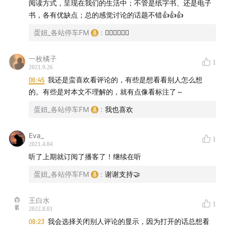
阅读方式，呈现在我们的生活中；不管是纸字书、还是电子
书，各有优缺点；总的感觉讨论的话题不错👍👍👍
蛋妞_各站停车FM
:
👍🏻👍🏻👍🏻
一枚橘子
1
2021.9.26
06:45
我还是蛮喜欢看评论的，有些是想看看别人怎么想
的。有些是对本文不理解的，就有点像看标注了～
蛋妞_各站停车FM
:
我也喜欢
Eva_
1
2021.4.04
听了上期就订阅了播客了！继续在听
蛋妞_各站停车FM
:
谢谢支持🤝
王白水
1
2022.8.01
08:23
我会选择关闭别人评论的显示，因为打开的话总想看