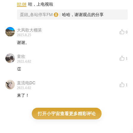
02:08
哇，上电视啦
蛋妞_各站停车FM
:
哈哈，谢谢观点的分享
大风歌大棚菜
0
2025.8.25
谢谢。
童欣
1
2021.4.02
👏
直流电DC
1
2021.4.02
来了！
打开小宇宙查看更多精彩评论