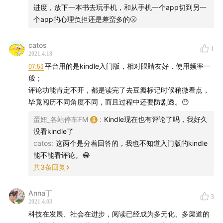
进度，放下一本书去玩手机，和从手机一个app切到另一
个app的心理负担还是差蛮多的🌝
catos
1
2021.4.18
07:53
平台用的是kindle入门版，相对眼睛友好，使用频率一
般；
评论功能肯定不开，都是读完了去豆瓣标记时候稍微看点，
毕竟阅历不同角度不同，而且过程中还要防剧透。😶
蛋妞_各站停车FM
:
Kindle现在也有评论了吗，我好久
没看kindle了
catos
:
这两个是分着回答的，我也不知道入门版的kindle
能不能看评论。😂
共
3
条回复
Anna丁
3
2021.4.03
科技在发展、社会在进步，阅读已经成为多元化、多渠道的