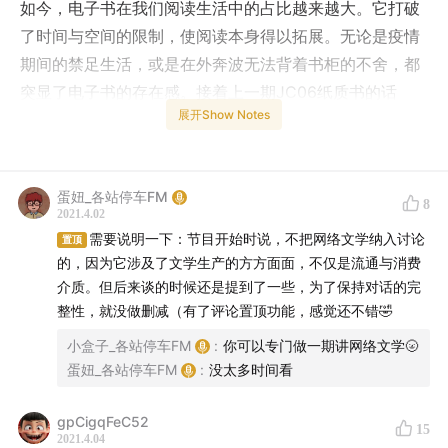
如今，电子书在我们阅读生活中的占比越来越大。它打破
了时间与空间的限制，使阅读本身得以拓展。无论是疫情
期间的禁足生活，或是在外奔波无法背着书柜的不舍，都
突显了电子书的存在感。接着上一期JC06纸质书的话
展开Show Notes
题，本期我们谈谈与之相关的电子书。
我们讨论了电子书的诸多优势：获取成本的低廉，检索功
能的精确，携带阅读的便捷，阅读主体之间能够产生互
蛋妞_各站停车FM
8
2021.4.02
动，这些都切实改变了我们的阅读生活。诚然，它的不足
需要说明一下：节目开始时说，不把网络文学纳入讨论
置顶
与缺陷显而易见，与纸质书的区别也难以忽视。但
我们并
的，因为它涉及了文学生产的方方面面，不仅是流通与消费
不需要在两者间做出非此即彼的选择，它们可以利用各自
介质。但后来谈的时候还是提到了一些，为了保持对话的完
的优势，创造出不一样的价值，孕育丰富的可能性
。
整性，就没做删减（有了评论置顶功能，感觉还不错🤣
小盒子_各站停车FM
:
你可以专门做一期讲网络文学🌝
我们还开通了听友群，你可以在wx里添加：
蛋妞_各站停车FM
:
没太多时间看
Localfm2021
加入，与我们一起分享、讨论。
gpCigqFeC52
15
2021.4.04