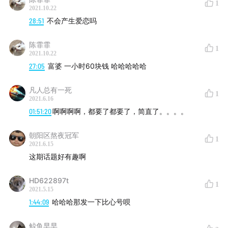
1
2021.10.22
28:51
不会产生爱恋吗
陈霏霏
【BGM】
1
2021.10.22
27:05
富婆 一小时60块钱 哈哈哈哈哈
《电音狂潮嘉年华（717空投节大厅音乐）》乔克楠
楠 / 和平精英
凡人总有一死
1
2021.6.16
01:51:20
啊啊啊啊，都要了都要了，简直了。。。。
【互动方式】
朝阳区熬夜冠军
1
2021.6.15
微博@不上不下_Betwixt
这期话题好有趣啊
HD622897t
1
【收听方式】
2021.5.15
1:44:09
哈哈哈那发一下比心号呗
你可以在小宇宙、网易云音乐、喜马拉雅、Apple
Podcast、Pocket Casts找到我们，订阅收听【不上不
鲸鱼早早