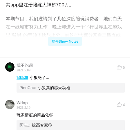
其app里注册陪练大神超700万。
本期节目，我们邀请到了几位深度陪玩消费者，她们白天
在一线城市努力工作，晚上却进入一个平行世界里在游戏
里“猛男”的带领下快乐上分。而这些大部分来自三四五线
展开Show Notes
城市的猛男们，他们背后的故事是怎样的呢？
PS：为了保护陪玩老板和陪玩们的隐私，本期节目所有陪
玩均作了化名处理，同时两位嘉宾声音做了变声处理，收
我不跑调
6
2021.5.09
听上如有不适那是我们剪辑软件用的还不够溜。
1:03:39
小狼绝了…
PinoCao
:
小狼真的感天动地
【主持】
Wdxp
4
2021.5.10
阿沈：从来不看游戏技能分享群，认真做剪辑的卑微主播
玩家情谊的商品化🤔
阿沈_
:
拔高专家🐶