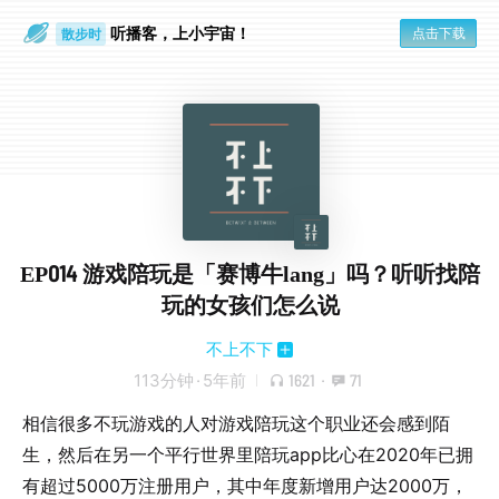
听播客，上小宇宙！
点击下载
散步时
通勤路上
EP014 游戏陪玩是「赛博牛lang」吗？听听找陪
玩的女孩们怎么说
不上不下
113分钟
·
5年前
1621
·
71
相信很多不玩游戏的人对游戏陪玩这个职业还会感到陌
生，然后在另一个平行世界里陪玩app比心在2020年已拥
有超过5000万注册用户，其中年度新增用户达2000万，