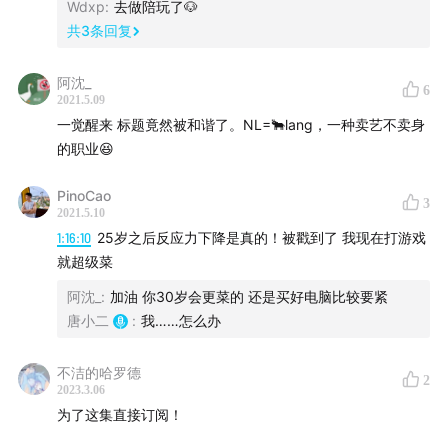
【嘉宾】
Wdxp
:
去做陪玩了🐶
共
3
条回复
Cookie：宛如上班一样定时定点高强度把找陪玩当事业的
学院派老板
阿沈_
6
2021.5.09
一觉醒来 标题竟然被和谐了。NL=🐂lang，一种卖艺不卖身
小圆：最容易成为冤大头却在陪玩世界收获真友谊的幸运
的职业😆
老板
PinoCao
小梨：在陪玩的全世界路过，可以白嫖故事但绝不花一分
3
2021.5.10
钱的高贵路人
1:16:10
25岁之后反应力下降是真的！被戳到了 我现在打游戏
就超级菜
阿沈_
:
加油 你30岁会更菜的 还是买好电脑比较要紧
【时间轴】
唐小二
:
我……怎么办
23:27
小房：时间就是金钱的房产中介
不洁的哈罗德
2
2023.3.06
27:43
Kyle：擅长情感劳作的高情商陪玩
为了这集直接订阅！