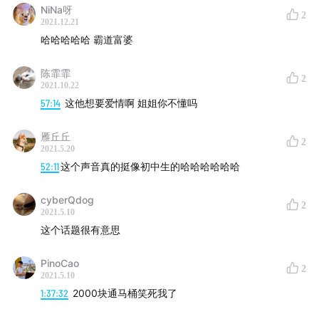
36:48
小池：和富婆老板谈恋爱的公务员临时工
NiNa呀
2
2021.12.21
45:24
小狼：人间有真情的“快乐男大学生”
哈哈哈哈哈 霸道富婆
64:08
松仔：没有完成9年义务教育的“淳朴少年”
陈霏霏
2
2021.10.22
57:14
这他想要爱情啊 姐姐你不懂吗
65:37
777：前电竞职业选手，主动坦白开挂的昔日屠龙少
年
雁丘丘
2
2021.5.20
70:24
四月: 知乎找到的陪玩
52:11
这个声音真的挺像初中生的哈哈哈哈哈哈
71:32
医学生陪玩：我们对男陪玩的unconscious bias
cyberQdog
2
2021.5.10
73:49
十六：月入一万五 攒钱买房结婚的上进陪玩
这个话题很有意思
77:37
小浣熊：陪玩的价值也可以是是给抑郁症老板带来
PinoCao
2
2021.5.10
快乐
1:37:32
2000块通马桶笑死我了
79:16
天津大哥：手指残疾的技术陪玩