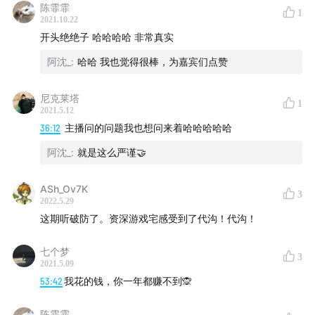
陈霏霏
1
2021.10.22
80:09
小B：一局游戏赚两份钱的鸡贼陪玩
开头绝绝子 哈哈哈哈 非常真实
阿沈_
:
哈哈 我也觉得很棒，为嘉宾们点赞
尼克莱塔
【附录】
1
2021.5.12
36:12
主播问的问题我也想问来着哈哈哈哈哈
跳单：陪玩去派单厅上麦试音介绍自己，等待老板选择
阿沈_
:
就是这么严谨🤝
送单：老板赠送的订单，陪玩不用提供服务
ASh_Ov7K
3
2022.5.29
歌单：陪玩服务内容是唱歌的订单
这期听破防了。资深游戏宅感受到了代沟！代沟！
哄睡单：陪玩服务内容是语音哄睡的订单
七个梦
3
2021.5.09
拉闸：游戏里因为开挂导致号被封禁
53:42
我花的钱，你一年都赚不到🙊
CPDD（CP滴滴）：处cp，也代指网恋
陈霏霏