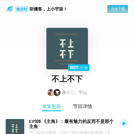
听播客，上小宇宙！
点击下载
散步时
通勤路上
18071
已订阅
不上不下
唐小二、宇山
单集更新
节目详情
EP106 《主角》：最有魅力的反而不是那个
主角
小二和宇山重聚，讨论了最近热播的电视剧《主