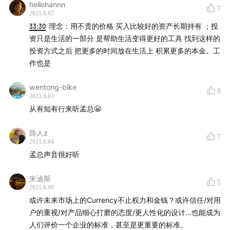
hellohannn
7
2021.6.07
33:30
理念：用不贵的价格 买入比较好的资产长期持有 ；投
资只是生活的一部分 是帮助生活变得更好的工具 找到这样的
投资方式之后 把更多的时间放在生活上 积累更多的本金。工
作也是
wentong-bike
8
2021.6.03
从有知有行来听孟总😬
路人z
7
2021.6.04
孟总声音很好听
朱迪斯
5
2021.6.08
或许未来市场上的Currency不止权力和金钱？或许信任/对用
户的重视/对产品细心打磨的态度/更人性化的设计…也能成为
人们评价一个企业的标准，甚至是更重要的标准。