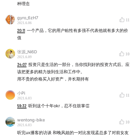
种理念
gyro_6zH7
11
2021.6.06
20:11
一个产品，它的用户粘性有多强不代表他就有多大的价
值
张源_Ni6D
10
2021.6.09
34:07
投资只是生活的一部分，当你找到好的投资方式后。应
该把更多的精力放到生活和工作中。
用不贵的价格买入好资产，并长期持有
小Pi
11
2021.6.03
59:32
听到这个十年okr，忍不住鼓掌👏
wentong-bike
10
2021.6.03
听完ux播客的访谈 和晚风姐的一对比发现孟总多了对前女友