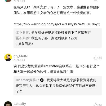
2021.6.03
在晚风说那一期听完后，写下了一篇文章，感谢孟岩和他的
团队，在用理想主义者的心态打磨这么一件慢慢的事。
https://mp.weixin.qq.com/s/IoEe7aswysV7nWFuM-8nyQ
蛋不具体
:
然后就好好规划准备投资也下了有知有行
蛋不具体
:
我也听了那一期然后刷新了认知
共
5
条回复
go_MetN
24
2021.6.03
诶 我是没想到孟岩和ux coffee会联系在一起 有知有行是个
和大家一起成长的软件，很喜欢这种生态
Riceman黄季业
:
我觉得孟大就是个披着投资外皮的
正宗产品人，这么想是不是觉得他来我们节目就不奇怪
了？
catsalty
24