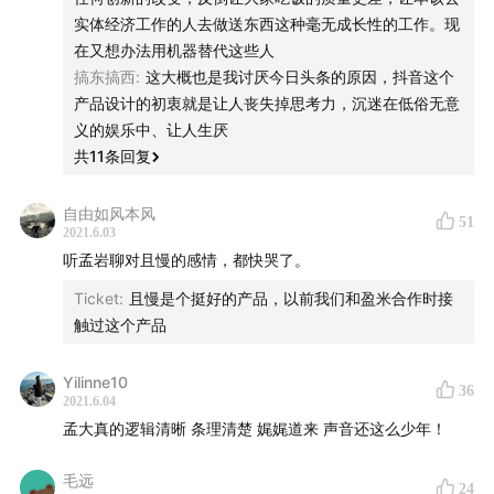
「小目标」，他说：我想降低中国股市的波动，让更多的
实体经济工作的人去做送东西这种毫无成长性的工作。现
人去赚到钱。
在又想办法用机器替代这些人
搞东搞西
:
这大概也是我讨厌今日头条的原因，抖音这个
题图设计：Hoka
产品设计的初衷就是让人丧失掉思考力，沉迷在低俗无意
义的娱乐中、让人生厌
本期赞助：UXOFFER
共
11
条回复
UXOFFER 是一家专注于 UX 设计留学和职场培训的机
自由如风本风
51
构。他们会经常邀请行业大咖来给大家做线上直播分
2021.6.03
听孟岩聊对且慢的感情，都快哭了。
享，这些嘉宾有像在 Google、Facebook 这样的硅谷
大厂的资深设计师，也有在北美顶尖名校就读的博士，
Ticket
:
且慢是个挺好的产品，以前我们和盈米合作时接
触过这个产品
他们甚至还会邀请人类学家来讲讲怎么用一些人类学的
方法去做用户研究。微信搜索 UXOFFER，关注他们的
Yilinne10
公众号，这样就不会错过他们的直播课通知了。
36
2021.6.04
孟大真的逻辑清晰 条理清楚 娓娓道来 声音还这么少年！
毛远
24