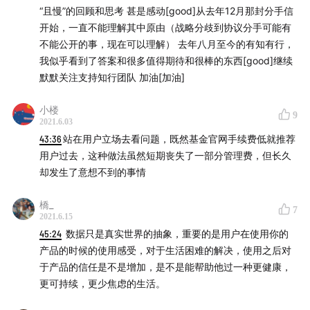
“且慢”的回顾和思考 甚是感动[good]从去年12月那封分手信
开始，一直不能理解其中原由（战略分歧到协议分手可能有
不能公开的事，现在可以理解） 去年八月至今的有知有行，
我似乎看到了答案和很多值得期待和很棒的东西[good]继续
默默关注支持知行团队 加油[加油]
小楼
9
2021.6.03
43:36
站在用户立场去看问题，既然基金官网手续费低就推荐
用户过去，这种做法虽然短期丧失了一部分管理费，但长久
却发生了意想不到的事情
橋_
7
2021.6.15
45:24
数据只是真实世界的抽象，重要的是用户在使用你的
产品的时候的使用感受，对于生活困难的解决，使用之后对
于产品的信任是不是增加，是不是能帮助他过一种更健康，
更可持续，更少焦虑的生活。