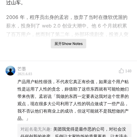
过山车。
2006 年，程序员出身的孟岩，放弃了当时在微软优渥的
薪水，投身到了 web 2.0 创业大潮中。他 6 个月就积累
了百万用户，然而到了第二年，外部环境剧变，投资人突
然撤资，用户们「集体消失」，他开始对自己产品的价值
展开Show Notes
产生了巨大的怀疑……
2012 年，他在港股借用杠杆大赚一笔，却在一夜之间把
芒墨
140
所有本金都几乎亏光。半夜惊醒时的「一身冷汗」和吃饭
2021.6.03
产品用户粘性很强，不代表它真正有价值，如果这个用户粘
时的「味如嚼蜡」，让孟岩牢牢记住了这一年……
性是运用了人性的贪念，妳借助了这些东西就有可能给她们
带来伤害。孟岩说「我做的东西一定要表达我对这个世界的
2019 年的最后一个月，他被迫离开了自己「将心注入」
观点，现在很多大公司利用了人性的弱点做成了一些产品，
的产品「且慢」，「坚定地站在用户一边」的孟岩，没能
我不否认他们有商业上的成功，但这可能就不是我想做的产
在那里等到自己真正的收获期……
品。」
对起名毫无兴趣
:
美团我觉得是最作恶的公司，对社会没
2020 年，孟岩决定重新出发，他给自己定了一个十年
任何创新的改变，反倒让大家吃饭的质量更差，让本该去