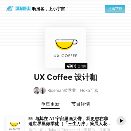
散步时
通勤路上
听播客，上小宇宙！
点击下载
43616
已订阅
UX Coffee 设计咖
Riceman黄季业、Hoka可嘉
单集更新
节目详情
99. 与其在 AI 宇宙里画大饼，我更想在非
遗世界里做学徒（「三生万序」策展人花
花）
两个月前，Hoka 和 Riceman 回上海度假，在前滩