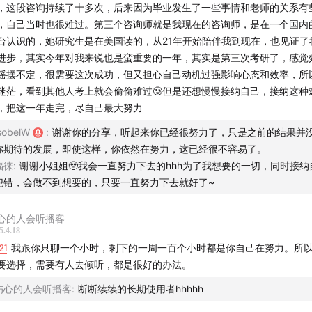
，这段咨询持续了十多次，后来因为毕业发生了一些事情和老师的关系有
为创伤应激反应重新开始咨询
，自己当时也很难过。第三个咨询师就是我现在的咨询师，是在一个国内
台认识的，她研究生是在美国读的，从21年开始陪伴我到现在，也见证了
理咨询比想象中的复杂 我们的感受也不全是正面的
进步，其实今年对我来说也是蛮重要的一年，其实是第三次考研了，感觉
摇摆不定，很需要这次成功，但又担心自己动机过强影响心态和效率，所
理咨询改变了我的人生 幸福感来自和自己的关系
迷茫，看到其他人考上就会偷偷难过🥲但是还想慢慢接纳自己，接纳这种
，把这一年走完，尽自己最大努力
essica找咨询师的种种顾虑
sobelW
:
谢谢你的分享，听起来你已经很努力了，只是之前的结果并
你期待的发展，即使这样，你依然在努力，这已经很不容易了。
面的咨询体验
福徕
:
谢谢小姐姐🥹我会一直努力下去的hhh为了我想要的一切，同时接纳
犯错，会做不到想要的，只要一直努力下去就好了~
家哭了：在咨询的过程中感到接纳和治愈
心的人会听播客
essica感到自己国际生的身份被看到
5.4.18
21
我跟你只聊一个小时，剩下的一周一百个小时都是你自己在努力。所以
询师说：可是我在意你的感受
要选择，需要有人去倾听，都是很好的办法。
来咨询目标
伤心的人会听播客
:
断断续续的长期使用者hhhhh