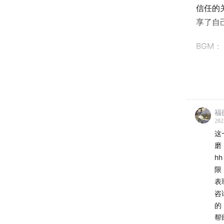
信任的
享了自
BGM： G
1:00
三
6:30
找
福
8:00
心
202
这
8:30
I
磨
h
11:00
J
限
表
11:37
找
咨
的
14:00
I
帮