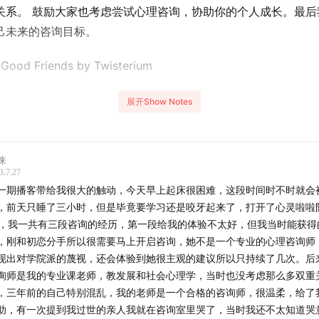
关系。 鼓励大家也考虑尝试心理咨询，协助你的个人成长。最后
己未来的咨询目标。
ood Friends by Twisterium
个人谈开始心理咨询的契机
展开Show Notes
咨询师是一件不容易的事情
徕
理咨询帮助Zoey坚持写完博士论文
3.7.27
一期播客带给我很大的触动，今天早上起床很困难，这段时间时不时就会
sobel 第一次长期咨询开始有了抵触心理
，前天只睡了三小时，但是毕竟要学习还是咬牙起来了，打开了心灵啦啦
h，我一共有三段咨询的经历，第一段给我的体验不太好，但我当时能获得
essica 对于心理咨询很犹豫
，刚和初恋分手所以很需要马上开启咨询，她不是一个专业的心理咨询师
现出对学院派的蔑视，还会体验到她很主观的建议所以只持续了几次。后
咨询师困难重重孤军奋战
询师是我的专业课老师，教发展和社会心理学，当时也没考虑那么多双重
，三年前的自己特别混乱，我的老师是一个合格的咨询师，很温柔，给了
sobel 为了预备出国开始第二段心理咨询
助，有一次提到我过世的亲人我就在咨询室里哭了，当时我还不太知道哭