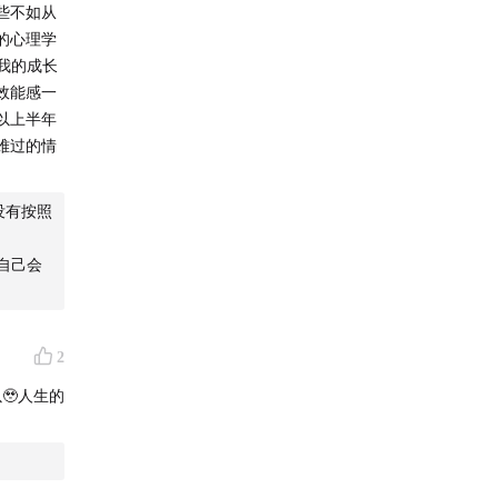
些不如从
的心理学
我的成长
效能感一
以上半年
难过的情
没有按照
自己会
2
🥹人生的