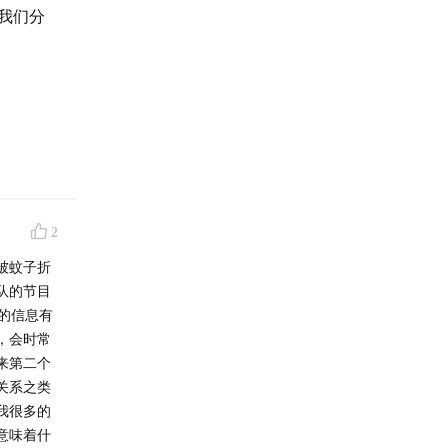
我们分
2
被蚊子折
队的节目
的信息有
，会时常
来第二个
关系之类
我很多的
意味着什