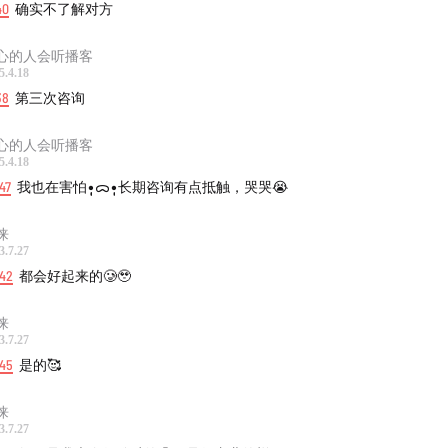
40
确实不了解对方
心的人会听播客
5.4.18
38
第三次咨询
心的人会听播客
5.4.18
47
我也在害怕•̩̩̩̩ᯅ•̩̩̩长期咨询有点抵触，哭哭😭
徕
3.7.27
:42
都会好起来的🥲🥹
徕
3.7.27
:45
是的🥰
徕
3.7.27