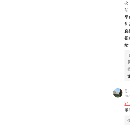
么
17:40
因
前
平
11:58
心
和
直
25:00
心
很
绪
29:00
J
I
31:00
正
32:00
大
伤
33:00
J
202
24:
35:50
咨
重
37:10
未