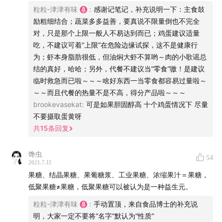
粒粒-津津有味
:
感谢记笔记，补充说明一下：主食鼓
《中国居民膳食指南（2016）》
励粗细结合；蔬菜多多益善，要真说不限量倒也不完全
《基础营养学》
对，只是那个上限一般人不易达到而已；鸡蛋建议适量
吃，不建议可着“上限”在危险边缘试探，这不是健康行
制作团队
为；虾本身脂肪很低，但油焖大虾不算哟～肉的小歌谣总
结的真好，哈哈；另外，代餐不建议当“零食”嗷！是建议
主播 / 朱峰、冯越、粒粒、小茜
临时救急而已啦～～～啥好东西一当零食都容易过量啦～
策划 / 白宦成、粒粒
～～而且代餐的热量不是不高，得分产品啦～～～
后期 / 朱峰
brookevasekat
:
可是如果胆固醇高 十个鸡蛋情况下 尽量
产品统筹 / bobo
不要摄取蛋黄呀
联合制作 / 声网
共
15
条回复
赞助我们
馋虫
54
2021.7.11
果糖、结晶果糖、果葡糖浆、工业果糖、浓缩果汁＝果糖，
津津乐道已开通会员系统，登录爱发电加入津津乐道会
低聚果糖≠果糖，低聚果糖可以被认为是一种益生元。
员，可收到不定期更新的节目扩展内容、片花、未公开发
布的节目等，还可以参与我们的付费听友群和线下聚会
粒粒-津津有味
:
手动置顶，来自食品博士的补充说
明，大家一定不要将“名字”默认为“性质”