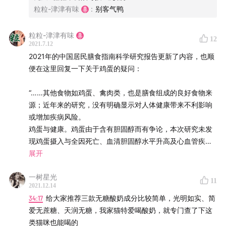
粒粒-津津有味
:
别客气鸭
粒粒-津津有味
12
2021.7.12
2021年的中国居民膳食指南科学研究报告更新了内容，也顺
便在这里回复一下关于鸡蛋的疑问：
“……其他食物如鸡蛋、禽肉类，也是膳食组成的良好食物来
源；近年来的研究，没有明确显示对人体健康带来不利影响
或增加疾病风险。
鸡蛋与健康。鸡蛋由于含有胆固醇而有争论，本次研究未发
现鸡蛋摄入与全因死亡、血清胆固醇水平升高及心血管疾病
的发病风险存在显著关联。汇总多研究的Meta分析结果显
展开
示：鸡蛋摄入与全因死亡率没有显著关联，与每周摄入少于1
一树星光
个鸡蛋相比，每周摄入7个及以上鸡蛋时合并HR为
11
2021.12.14
1.09（95%CI：0.997～1.200）。一项队列研究
34:17
给大家推荐三款无糖酸奶成分比较简单，光明如实、简
（n=177000）认为鸡蛋摄入与血清胆固醇水平无关，排除
爱无蔗糖、天润无糖，我家猫特爱喝酸奶，就专门查了下这
有心血管疾病史的人后，与鸡蛋摄入量＜1个/周比较，每周
类猫咪也能喝的
摄入≥7个鸡蛋与血脂无显著关联，一篇meta分析结果显示，