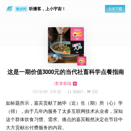
散步时
通勤路上
听播客，上小宇宙！
点击下载
这是一期价值3000元的当代社畜科学点餐指南
津津有味
101分钟
·
5年前
36907
·
335
如标题所示，嘉宾贡献了她毕（近）生（期）所（心）学
（得），由于几年内服务了太多互联网技术从业者，深知
这个群体饮食习惯、需求、痛点的嘉宾毅然决定在节目中
大方贡献出付费服务的内容。