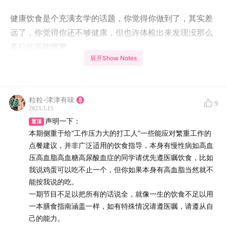
健康饮食是个充满玄学的话题，你觉得你做到了，其实差
远了，你觉得你还不够健康，但也许体检出来发现没那么
多行的高能预警。
展开Show Notes
健康饮食也是个充满“知道”与“做到”的矛盾的话题，聪明如
你们，获取知识与常识的途径之广，远超于大部分人，但
落实到实际操作时，依旧没有显得更游刃有余安排自如。
粒粒-津津有味
9
2023.3.15
声明一下：
本期播客就是一部很好的实操指导简易手册，对你有帮助
置顶
本期侧重于给“工作压力大的打工人”一些能应对繁重工作的
的精华内容包括但不限于：
点餐建议，并非广泛适用的饮食指导，本身有慢性病如高血
压高血脂高血糖高尿酸血症的同学请优先遵医嘱饮食，比如
了解食堂餐、飞机餐选择技巧
我说鸡蛋可以吃不止一个，但你如果本身有高血脂当然就不
什么零食能解决两餐之间无处安放的饥饿感
能按我说的吃。
获取省心又不失营养的便利店购买配置
一期节目不足以把所有的话说全，就像一生的饮食不足以用
了解点菜点外卖的雷区深坑
一本膳食指南涵盖一样，如有特殊情况请遵医嘱，请遵从自
了解旅行、出差路上的携带配置
己的能力。