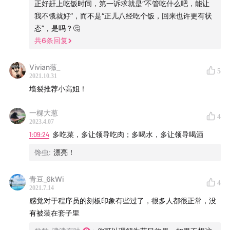
正好赶上吃饭时间，第一诉求就是“不管吃什么吧，能让
我不饿就好”，而不是“正儿八经吃个饭，回来也许更有状
态”，是吗？🤔
共
6
条回复
Vivian薇_
5
2021.10.31
墙裂推荐小高姐！
一棵大葱
4
2023.4.07
1:09:24
多吃菜，多让领导吃肉；多喝水，多让领导喝酒
馋虫
:
漂亮！
青豆_6kWi
4
2021.7.14
感觉对于程序员的刻板印象有些过了，很多人都很正常，没
有被装在套子里