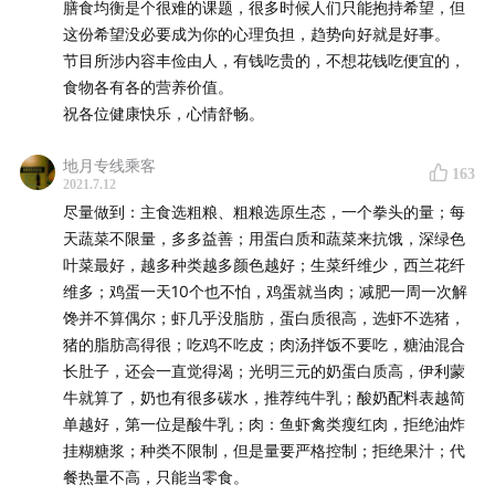
膳食均衡是个很难的课题，很多时候人们只能抱持希望，但
什么零食、饮料、配料、成分碰都不要碰
这份希望没必要成为你的心理负担，趋势向好就是好事。
从中悟到科学减肥的小小窍门（是的，嘉宾由于职业病，
节目所涉内容丰俭由人，有钱吃贵的，不想花钱吃便宜的，
经常跑偏透露科学减肥饮食的要素）
食物各有各的营养价值。
get快手菜快速入门技能
祝各位健康快乐，心情舒畅。
以上内容本期一次发放，请准备好笔墨纸砚/键盘文档，一
地月专线乘客
163
2021.7.12
起迎接你的健康入门指南。
尽量做到：主食选粗粮、粗粮选原生态，一个拳头的量；每
天蔬菜不限量，多多益善；用蛋白质和蔬菜来抗饿，深绿色
补充说明
叶菜最好，越多种类越多颜色越好；生菜纤维少，西兰花纤
维多；鸡蛋一天10个也不怕，鸡蛋就当肉；减肥一周一次解
节目及嘉宾均不承诺节目中所说方法的减肥/改善身体指
馋并不算偶尔；虾几乎没脂肪，蛋白质很高，选虾不选猪，
标效果；
猪的脂肪高得很；吃鸡不吃皮；肉汤拌饭不要吃，糖油混合
节目及嘉宾与节目中所提到的商品无利益关系与冲突；
长肚子，还会一直觉得渴；光明三元的奶蛋白质高，伊利蒙
节目及嘉宾都不鼓励浪费食物，只是提倡量力而行，并
牛就算了，奶也有很多碳水，推荐纯牛乳；酸奶配料表越简
合理利用吃不下的部分，请勿发散联想上纲上线。
单越好，第一位是酸牛乳；肉：鱼虾禽类瘦红肉，拒绝油炸
挂糊糖浆；种类不限制，但是量要严格控制；拒绝果汁；代
节目里提及的书籍
餐热量不高，只能当零食。