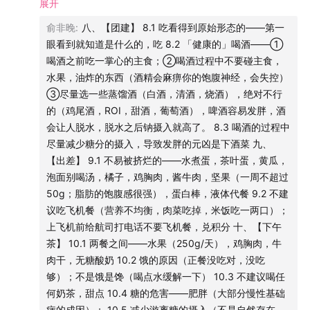
1.4 膳食搭配原则——
展开
2:2:1
，一拳的主食（任意形态都行）
系，否则我们视为您已同意了版权声明。
+2拳蔬菜+2拳蛋白质（蛋白质和蔬菜作为饱腹感来源）。人
俞非晚
:
八、【团建】 8.1 吃看得到原始形态的——第一
体的拳头和胃的比例是固定的
眼看到就知道是什么的，吃 8.2 「健康的」喝酒——①
1.5 严格不能吃：反式脂肪，果葡糖浆（工业果糖），奶茶一
喝酒之前吃一掌心的主食；②喝酒过程中不要碰主食，
口都不要喝
水果，油炸的东西（酒精会麻痹你的饱腹神经，会失控）
③尽量选一些蒸馏酒（白酒，清酒，烧酒），绝对不行
二、【蔬菜】
的（鸡尾酒，ROI，甜酒，葡萄酒），啤酒容易发胖，酒
2.1 生菜大部分是水分（膳食纤维很少），外卖的大部分轻食
会让人脱水，脱水之后钠摄入就高了。 8.3 喝酒的过程中
搭配都不合理
尽量减少糖分的摄入，导致发胖的元凶是下酒菜 九、
2.2 蔬菜——尽量选择深色带叶子的，越丰富越好，多多益
【出差】 9.1 不易被挤烂的——水煮蛋，茶叶蛋，黄瓜，
善
泡面别喝汤，橘子，鸡胸肉，酱牛肉，坚果（一周不超过
2.3 蔬菜不容易吃多（很难达到标准的那个量），饱腹感特
50g；脂肪的饱腹感很强），蛋白棒，液体代餐 9.2 不建
别强。便秘多吃蔬菜
议吃飞机餐（营养不均衡，肉菜吃掉，米饭吃一两口）；
上飞机前给航司打电话不要飞机餐，兑积分 十、【下午
三、【蛋白质类】
茶】 10.1 两餐之间——水果（250g/天），鸡胸肉，牛
3.1 肉——最简单选鸡蛋🥚（食源性胆固醇不会影响自体性胆
肉干，无糖酸奶 10.2 饿的原因（正餐没吃对，没吃
固醇；卵磷脂，胆固醇对身体是有益的。），一天7-8个都是
够）；不是饿是馋（喝点水缓解一下） 10.3 不建议喝任
OK的
何奶茶，甜点 10.4 糖的危害——肥胖（大部分慢性基础
3.2 一个「科普」——肋排的脂肪含量＞肥肠的脂肪含量
病的成因）； 10.5 减少游离糖的摄入（不是自然存在，