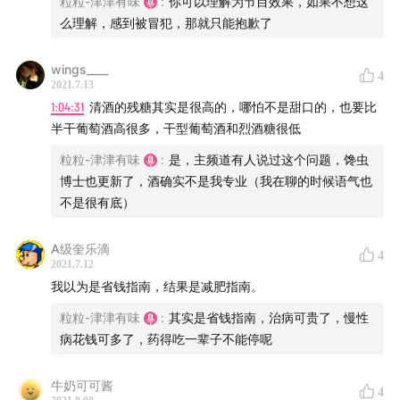
粒粒-津津有味
:
你可以理解为节目效果，如果不想这
么理解，感到被冒犯，那就只能抱歉了
wings____
4
2021.7.13
1:04:31
清酒的残糖其实是很高的，哪怕不是甜口的，也要比
半干葡萄酒高很多，干型葡萄酒和烈酒糖很低
粒粒-津津有味
:
是，主频道有人说过这个问题，馋虫
博士也更新了，酒确实不是我专业（我在聊的时候语气也
不是很有底）
A级奎乐滴
4
2021.7.12
我以为是省钱指南，结果是减肥指南。
粒粒-津津有味
:
其实是省钱指南，治病可贵了，慢性
病花钱可多了，药得吃一辈子不能停呢
牛奶可可酱
4