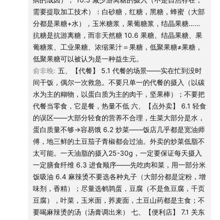
3.3 蛋白质和脂肪是共生的，不想摄入太多的脂肪，选禽类
需要提取加工技术）：白砂糖，红糖，黑糖，蜂蜜（大部
和虾。深海鱼的鱼皮都能吃（蛋白质很高）
分都是果糖+水），玉米糖浆，果葡糖浆，结晶果糖……
3.4 虾🦐几乎没脂肪，蛋白质含量很高；鸡的脂肪大部分含
抗糖是抗游离糖，而非天然糖 10.6 果糖、结晶果糖、果
在鸡皮和皮下黄油里，可以踢除。吃鸡不吃鸡皮
葡糖浆、工业果糖、浓缩果汁＝果糖，低聚果糖≠果糖，
3.5 猪肉的脂肪含量偏高，牛肉还好，不吃肉眼可见的脂肪
低聚果糖可以被认为是一种益生元。
3.6 肉汤——其实就是糖油混合物，不要吃肉汤拌饭（会增
俞非晚
:
五、【代餐】 5.1 代餐的场景——实在忙到没时
加内脏脂肪，让腹围明显变大，钠的摄入增高，易渴）
间干饭，偶尔一次救急。不要只单一的代餐的摄入（以碳
3.7 奶制品——蛋白质含量越高越好＞3（中国奶制品有两套
水为主的糊物，以蛋白质为主的肉干，坚果棒）；不要把
标准，买光明、三元）；没有必要专门喝脱脂奶
代餐当零食，它是餐，热量不低 六、【点外卖】 6.1 轻食
3.8 酸奶——不要选带「风味」的，配料表越简单越好（生
的误区——大部分轻食的营养不合理，生菜大部分是水，
牛乳，菌）
蛋白质量不够→容易饿 6.2 炒菜——饭店几乎都是宽油师
3.9 肉：鱼虾禽类瘦红肉，做饭简单越好，拒绝油炸挂糊糖
傅，地三鲜的土豆茄子青椒都会过油。外卖的炒菜低脂不
浆；
太可能。一天油脂的摄入25-30g，一定要保证每天摄入
一定膳食纤维 6.3 进食顺序——先吃肉和菜，用一部分米
四、【水果】
饭吸油 6.4 麻辣烫不要选各种丸子（大部分都是淀粉，增
4.1 荔枝吃多了会低血糖（荔枝病）
味剂，香精）；尽量选鹌鹑蛋，豆腐（不是鱼豆腐，千页
4.2 西瓜不要吃多（半斤）
豆腐），叶菜，玉米面，荞麦面，土豆山药都是主食；不
4.3 水果别榨汁（只吃原始形态的水果）——榨汁会让水果
要喝麻辣烫的汤（汤膏调出来） 七、【便利店】 7.1 关东
内源性的糖被破壁变成游离糖，吸收效率会更高（5个橙子和