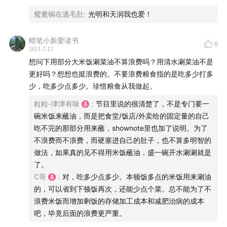
每天增加1个鸡蛋摄入与心血管疾病发病风险无关。但是，鸡
鸳鸯锅在逃毛肚
:
光明和天润我也爱！
蛋摄入与2型糖尿病的发病可能存在地区差异。在非美国地
区，鸡蛋摄入与2型糖尿病发病风险无关；在美国，鸡蛋摄入
蜡笔小新爱读书
8
与2型糖尿病发病风险增加有关，每天多摄入1个鸡蛋时2型糖
2021.7.12
尿病的发病风险增加18%，这可能和整体膳食结构有一定关
想问下用部分大米饭涮菜油不算浪费吗？用清水涮菜油不是
联。”
更好吗？想想也挺浪费的。不要浪费粮食指的是吃多少打多
少，吃多少点多少。珍惜粮食从我做起。
我知道大多数人不爱看这些数据/结论，总之节目里说的和最
粒粒-津津有味
:
节目里说的很清楚了，不是专门要一
新结论没有出入就是了，营养学的研究在不断更新，我们从
碗米饭来蘸油，而是把食堂/饭店/外卖给的固定量的自己
业者也会及时更新自己的知识体系和实操方案，这才是负责
吃不完的那部分用来蘸，shownote里也加了说明。为了
任的态度。
不浪费而不浪费，而硬塞进自己的肚子，也不算多明智的
做法，如果真的见不得用米饭蘸油，盛一碗开水涮涮就是
以及，“未发现鸡蛋摄入与全因死亡、血清胆固醇水平升高及
了。
心血管疾病的发病风险存在显著关联”≠“鸡蛋可以往死里造，
C哥
:
对，吃多少点多少。本顿饭多点的米饭用来涮油
吃多少都没安全风险”，事实上，一切食物都不能这么造，对
的，可以省到下顿饭再次，还能少点个菜。总不能为了不
你的身体好一点吧。
浪费米饭而增加剩饭的存储加工成本和减肥治病的成本
吧，毕竟后面的浪费更严重。