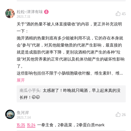
点击这里可以开始赞助
粒粒-津津有味
45
关于「津津有味」
2021.7.11
关于“酒的热量不被人体直接吸收”的内容，更正并补充说明
一下：
健康生活无需变身苦行僧，无能之辈才会传递说教和乏
抛开酒精的热量到底有多少能被利用不说，它的存在本身就
味，养生其实简单日常不神秘，健康可以和快乐同行，科
会“参与”代谢，对其他能量物质的代谢产生影响，最直接的
学可以严谨而逗趣。津津有味，听二位吃货主播联手各界
就是造成脂肪代谢率下降，更别说酒精代谢产生的各种“垃
达人每期给你一记“纳尼？居然是这样！”的暴击
圾”对其他营养素的正常代谢以及机体功能产生的破坏性影响
了。
官网：
dao.fm
这些影响包括但不限于小肠细胞吸收叶酸、维生素B1、维生
微信公众号： 津津乐道播客
素B12等的能力下降；
展开
微博：
津津乐道播客
肝细胞激活维生素D的效率降低、处理和利用维生素A的能力
南瓜小芋头
:
太感谢了！昨晚就只喝酒，早上起来真的没
下降；钙、镁、锌等矿物质的丢失增加；中枢神经损伤等
Twitter：
@jinjinledaofm
长秤！🤭🤭
等。
Email： hi@dao.fm
膳食指南建议每天饮酒量（酒精量）男性不超过25g，女性
鱼河岸
26
不超过15g，酒精的量是这样计算的：摄取量(ml)X 度数X
2021.7.14
0.8，算一把，估计一下吧。
15:35
15:24
一拳主食，2拳蔬菜，2拳蛋白质mark
总之，不鼓励主动、规律摄入一类致癌物哦。