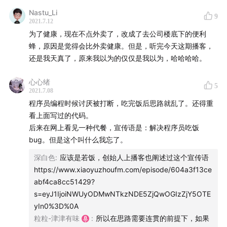
Nastu_Li
9
2021.7.12
为了健康，现在不点外卖了，改成了去公司楼底下的便利
蜂，原因是觉得会比外卖健康。但是，听完今天这期播客，
还是我天真了，原来我以为的仅仅是我以为，哈哈哈哈。
心心绪
5
2021.7.08
程序员编程时候讨厌被打断，吃完饭后思路就乱了。还得重
看上面写过的代码。
后来在网上看见一种代餐，宣传语是：解决程序员吃饭
bug。但是这个叫什么我忘了。
深白色
:
应该是若饭，创始人上播客也阐述过这个宣传语
https://www.xiaoyuzhoufm.com/episode/604a3f13ce
abf4ca8cc51429?
s=eyJ1IjoiNWUyODMwNTkzNDE5ZjQwOGIzZjY5OTE
yIn0%3D%0A
粒粒-津津有味
:
所以在思路需要连贯的前提下，如果