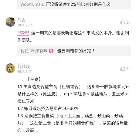
Woohiuman
:
正没听清楚1:2:2的比例分别是什么
如果你爱喝酒，那我们希望你只是抱着“追求酒精给你的快
乐”这个主观想法，而不是抱着“适量饮酒有益健康”这个多年
来商家营销出来的错误想法哦～
马古
26
2021.7.12
100分钟的节目不足以全盘说清健康原则，在多人互动讨论
1:33:58
这一期真的是喜欢听播客这件事意义的本身。谢谢制
时也难免有些口误和遗漏，我们会在评论区及时更正和补充
作团队。
说明。
粒粒-津津有味
:
也要谢谢你的肯定！
俞非晚
30
2023.3.17
一、【主食】
1.1 主食选复合型主食（粗细结合），选那些一眼就能看到它
是什么样的（原生态）。eg：蒸红薯＞拔丝地瓜，煮玉米＞
松仁玉米
版权声明
1.2 每日碳水摄入总量占50-60%
1.3 别误把主食当菜（eg：土豆丝，藕盒，炒山药，炒藕
除非特别说明，收录、引用、转载本站内容必须遵循津津
片），这些是主食（是非常好的膳食纤维），做菜的话热量
乐道播客网络的
版权声明
要求，如有异议需首先与我们联
会非常高