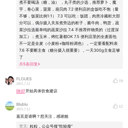
煮不要喝汤（糖，油） ，丸子类的少选，推荐萝卜，魔
1杯果汁的例子）；果糖会影响肝脏
芋，卷心菜，菠菜，扇贝肉 7.2 便利店的盒饭吃不饱（量
4.4 所有的食材只要切一刀后，就算加工了。
不够，饭菜比例1:1） 7.3 可以吃：饭团，肉类冷藏柜大部
4.5 不要拿水果当代餐
分可以，偶尔摄入关东煮旁边的柜子，酱牛肉，鸭货，蔬
菜沙拉选最单纯的蔬菜沙拉 7.4 不推荐炸物类的（过度深
加工）；煮玉米，烤红薯都OK 7.5 便利店里的全麦面包
不一定是全麦（小麦粉+咖啡粉调色），一定要看配料表
7.6 不要断主食（糖分摄入很重要），一天300g主食足够
了
共
5
条回复
FLOUES
19
2021.7.12
09:07
开始具体饮食建议
Blublu
12
2021.7.12
嘉宾是谁啊？想关注，感谢她
梵天
:
粒粒，公众号搜“吃较瘦”