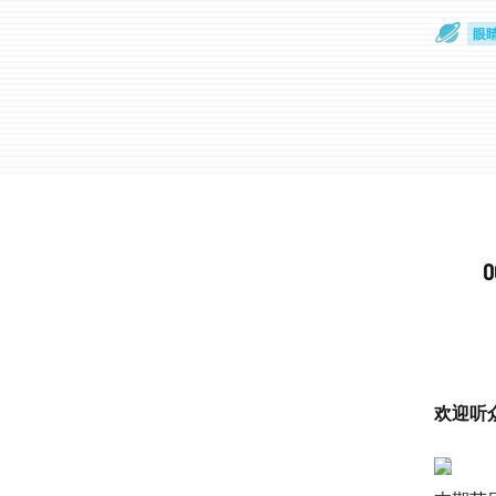
眼
一
欢迎听