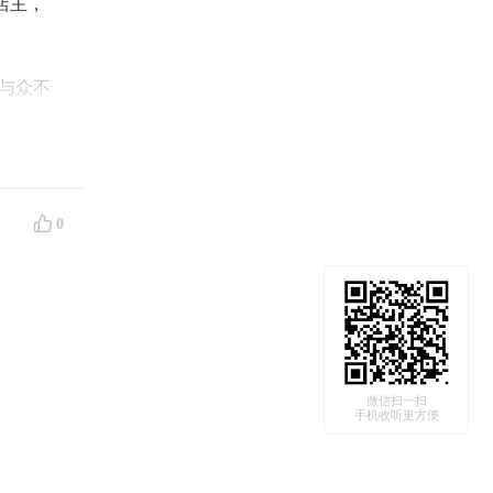
店主，
他与众不
师、IT
别职场，
0
鲁莽，但
个半小时
微信扫一扫
手机收听更方便