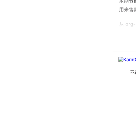
本期节目
用来售卖
从 o
同的人
支持，
走上了 f
在一次
更多的
不
的内容
本期人
主播
嘉宾
时间轴