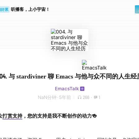
听播客，上小宇宙！
睛好累
个人
004. 与 stardiviner 聊 Emacs 与他与众不同的人生
EmacsTalk
NaN分钟
·
5年前
266
·
1
众
打赏支持
，您的支持是我不断创作的动力🍻