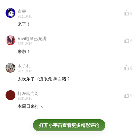
古寺
0
2021.9.16
来了！
Vivi电量已充满
0
2021.9.16
来啦！
00:30:01
店宠和他的房间
00:30:49
一些聚会和活动
木子礼
0
00:32:49
2021年的暑假，你会想起哪首歌
2021.9.16
太欢乐了（流氓兔 黑白猪？
打左转向灯
0
2021.9.16
本周日来打卡
打开小宇宙查看更多精彩评论