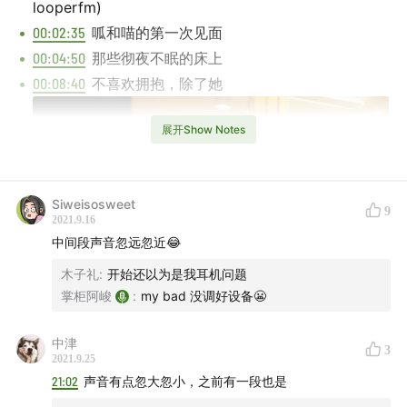
looperfm)
00:02:35
呱和喵的第一次见面
00:04:50
那些彻夜不眠的床上
00:08:40
不喜欢拥抱，除了她
展开Show Notes
Siweisosweet
9
2021.9.16
中间段声音忽远忽近😂
木子礼
:
开始还以为是我耳机问题
掌柜阿峻
:
my bad 没调好设备😬
中津
3
2021.9.25
21:02
声音有点忽大忽小，之前有一段也是