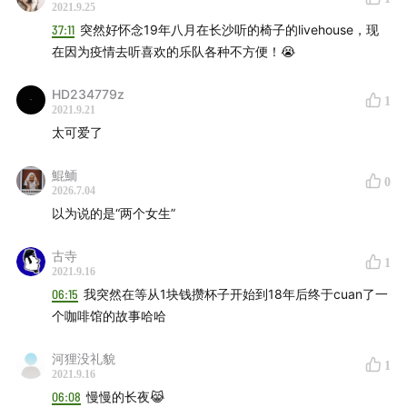
2021.9.25
37:11
突然好怀念19年八月在长沙听的椅子的livehouse，现
在因为疫情去听喜欢的乐队各种不方便！😭
HD234779z
1
2021.9.21
太可爱了
鯤鮞
0
2026.7.04
以为说的是“两个女生”
00:22:00
扑仔和高原少年，你想请谁喝西北风
古寺
1
00:22:44
凭什么这杯特调和西北有关，上头吗
2021.9.16
00:26:07
扑仔这只小野猪是如何瘦身成功的
06:15
我突然在等从1块钱攒杯子开始到18年后终于cuan了一
个咖啡馆的故事哈哈
河狸没礼貌
1
2021.9.16
06:08
慢慢的长夜😹