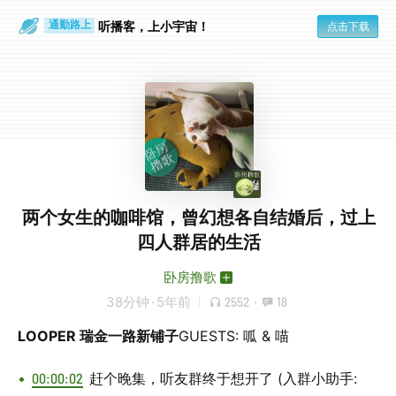
散步时
通勤路上
听播客，上小宇宙！
点击下载
两个女生的咖啡馆，曾幻想各自结婚后，过上
四人群居的生活
卧房撸歌
38分钟
·
5年前
2552
·
18
LOOPER 瑞金一路新铺子
GUESTS: 呱 & 喵
00:00:02
赶个晚集，听友群终于想开了 (入群小助手: