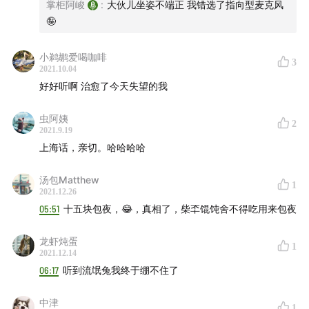
掌柜阿峻
:
大伙儿坐姿不端正 我错选了指向型麦克风
🤪
小鹈鹕爱喝咖啡
3
2021.10.04
好好听啊 治愈了今天失望的我
虫阿姨
2
2021.9.19
上海话，亲切。哈哈哈哈
汤包Matthew
1
00:11:10
开店这个念想的开头
2021.12.26
00:11:55
当男人还没有走进世界
05:51
十五块包夜，😂，真相了，柴㔻馄饨舍不得吃用来包夜
00:14:00
这些话其他朋友和男人听了会心痛
龙虾炖蛋
00:17:05
朋友们，经历吧还是经历呀
1
2021.12.14
00:19:35
试营业的两三天
06:17
听到流氓兔我终于绷不住了
中津
1