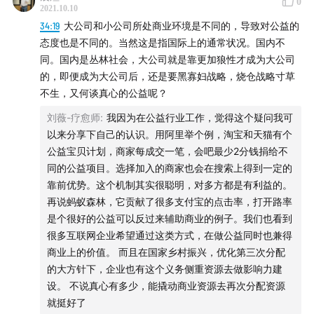
0
57:46
虚荣心是一种工具？
2021.10.10
01:01:00
虚荣心与成长经历
34:19
大公司和小公司所处商业环境是不同的，导致对公益的
态度也是不同的。当然这是指国际上的通常状况。国内不
01:07:25
成长的道路就是充满了奋斗与挣扎
同。国内是丛林社会，大公司就是靠更加狼性才成为大公司
的，即便成为大公司后，还是要黑寡妇战略，烧仓战略寸草
博物馆：
不生，又何谈真心的公益呢？
弗里达·卡罗 —— 蓝色房子，位于墨西哥城科约坎区
梵高——梵高博物馆，位于荷兰阿姆斯特丹博物馆广场
刘薇-疗愈师
:
我因为在公益行业工作，觉得这个疑问我可
以来分享下自己的认识。用阿里举个例，淘宝和天猫有个
互动：
公益宝贝计划，商家每成交一笔，会吧最少2分钱捐给不
同的公益项目。选择加入的商家也会在搜索上得到一定的
欢迎大家在评论区留下自己的看法和感受，也欢迎大家发
靠前优势。这个机制其实很聪明，对多方都是有利益的。
邮件到
2030ershisanshi@gmail.com
和我们互动。
再说蚂蚁森林，它贡献了很多支付宝的点击率，打开路率
是个很好的公益可以反过来辅助商业的例子。我们也看到
很多互联网企业希望通过这类方式，在做公益同时也兼得
商业上的价值。 而且在国家乡村振兴，优化第三次分配
的大方针下，企业也有这个义务侧重资源去做影响力建
设。 不说真心有多少，能撬动商业资源去再次分配资源
就挺好了