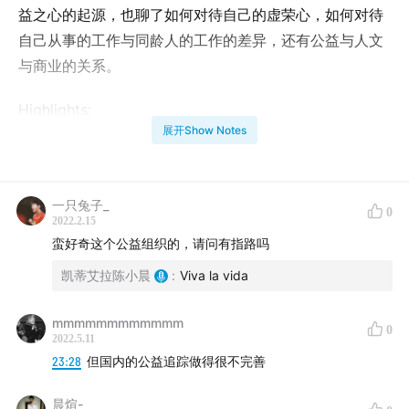
益之心的起源，也聊了如何对待自己的虚荣心，如何对待
自己从事的工作与同龄人的工作的差异，还有公益与人文
与商业的关系。
Highlights:
展开Show Notes
03:03
晓宁为什么做公益
12:39
为什么晓宁的公益不是传统公益
15:08
国内外公益的形式和大家的理解
一只兔子_
21:14
在公益机构工作的内容是什么
0
2022.2.15
22:39
与时俱进的中国公益
蛮好奇这个公益组织的，请问有指路吗
26:00
为什么我们在履行自己的义务、责任的时候觉得那
凯蒂艾拉陈小晨
:
Viva la vida
么痛苦
34:00
公益、商业与人文
mmmmmmmmmmmm
0
43:10
公益面临的挑战
2022.5.11
23:28
但国内的公益追踪做得很不完善
48:10
虚荣心作祟？
52:30
我找到了自洽的一种方式？
晨煊-