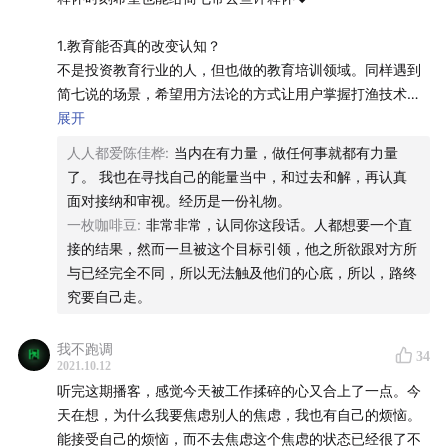
😊 点击这里下载有知有行 App
则不能承担。第2阶段，就像是一个舔舐伤口的阶段，人会在
这个过程里最大化地开启自己的警觉系统，开始对自己和他
1.教育能否真的改变认知？
人有了一些认识，却又局限在以不安全感为中心的经验世界
不是投资教育行业的人，但也做的教育培训领域。同样遇到
里，但这也是智慧的萌芽。第3阶段，伤痛经验转化成了一种
简七说的场景，希望用方法论的方式让用户掌握打渔技术，
新的自我理解，知道了具体的雷区在哪里，能够辨识出危险
但用户更关心鱼。
展开
之外那安全的路径，于是展现出一种新的勇气和自由，那时
人人都爱陈佳桦
:
当内在有力量，做任何事就都有力量
候便从对伤痛的全然捍卫，转向了想要为自己争取。
在这件事上，曾经跟团队挣扎了很久。一次跟合伙人争执起
了。 我也在寻找自己的能量当中，和过去和解，再认真
来，她说: 娜娜你那些方法很好，它们帮你成长成现在的样
面对接纳和审视。经历是一份礼物。
与大家共勉，祝大家早日穿越2抵达3。
子，但是你知道吗，那些方法是你从读书时代就开始用的，
一枚咖啡豆
:
非常非常，认同你这段话。人都想要一个直
用了十多年已经成为了你的一部分。而还有很多人根本没有
接的结果，然而一旦被这个目标引领，他之所欲跟对方所
你那样的条件，环境和机会，他们的生活没有给他们时间
与已经完全不同，所以无法触及他们的心底，所以，路终
去"长期主义"，他们需要的也许就是下一顿饭的问题。
究要自己走。
当时，这段话给了我很多思考。后来慢慢理解，教育真的是
我不跑调
34
跨度10年以上的事情，所以家庭，父母成了最重要的影响因
2021.10.12
素。而外界真的很难用教育，更准确说是培训的方式去做认
听完这期播客，感觉今天被工作揉碎的心又合上了一点。今
知改变的事情。能影响的往往是本身就有这个认知基础的群
天在想，为什么我要焦虑别人的焦虑，我也有自己的烦恼。
体。
能接受自己的烦恼，而不去焦虑这个焦虑的状态已经很了不