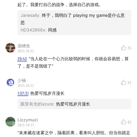
起了。我要打自己的战争，选择自己的游戏。
8分影响6分的认知，6分影响4分的认知，如此传递下去。执
Janesally
:
终于，我明白了 playing my game是什么意
念8分把所有的1分2分的事情都做了会很累。
思
HD342866x
:
同感
2.如何对待要把事情做到100%符合价值观？
创业的时候有一段时期特别想让所有事情都符合价值观，但
酒糟鱼
35
2021.10.12
事情总有难以平衡的时候，很痛苦，自我解压去参加抄经小
29:43
“当人处在一个心力比较弱的时候，你就会容易想，算
组，当时带领老师不认识我，也不知道我在做什么事情，只
了，是不是我错了”
是观察了我几次，然后对我说: 不要把你的自尊带进你做的事
情里。
少楠
31
2021.10.12
这句话也是直击内心。反思自己在各种追求所谓价值观正确
1:07:31
热爱可抵岁月漫长
的过程中，已经偏离了做事本身，而掉入了自我影子游戏
眼里有光的azure
:
热爱可抵岁月漫长
里。
3.认错，真的是特别特别好的礼物🎁
Lizzymuzi
42
2021.10.13
“未来藏在迷雾之中，隔着距离，看来叫人胆怯。但当你踏足
最终还是无法做到流量式创业，做了放弃。之后一度特别想