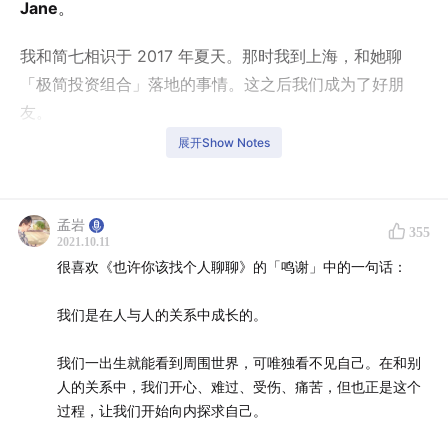
Jane
。
我和简七相识于 2017 年夏天。那时我到上海，和她聊
「极简投资组合」落地的事情。这之后我们成为了好朋
友。
展开Show Notes
同在投资行业，我们有着共同的目标，陪伴投资者赚取合
理收益；也有着相似的身份，都是创业者。
孟岩
355
在北京还不算太冷的秋天，我们约在了有知有行的办公
2021.10.11
室，录制了这期播客。从「极简投资组合」的成绩，聊到
很喜欢《也许你该找个人聊聊》的「鸣谢」中的一句话：
普及投资知识过程中的酸甜苦辣；从创业者的思考与权
我们是在人与人的关系中成长的。
衡，聊到了内心的热爱与能量。
我们一出生就能看到周围世界，可唯独看不见自己。在和别
在回忆过往种种经历时，我们发现，
每个人都在经历一场
人的关系中，我们开心、难过、受伤、痛苦，但也正是这个
别人一无所知的战争，而这场战争的对手正是自己。
过程，让我们开始向内探求自己。
*注：播客内容仅作分享，不构成任何投资建议。