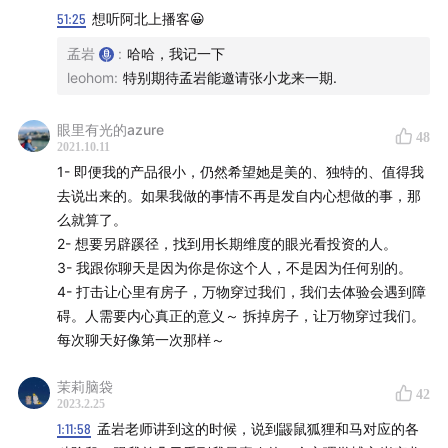
铃木俊隆《禅者的初心》
51:25
想听阿北上播客😀
孟岩
:
哈哈，我记一下
增田宗昭《知的资本论》
leohom
:
特别期待孟岩能邀请张小龙来一期.
岸见一郎 / 古贺史健《被讨厌的勇气》
眼里有光的azure
48
2021.10.11
查理·麦克西《男孩、鼹鼠、狐狸和马》
1- 即便我的产品很小，仍然希望她是美的、独特的、值得我
去说出来的。如果我做的事情不再是发自内心想做的事，那
柏瑞尔·马卡姆《夜航西飞》
么就算了。
2- 想要另辟蹊径，找到用长期维度的眼光看投资的人。
制作团队 🎙️
3- 我跟你聊天是因为你是你这个人，不是因为任何别的。
4- 打击让心里有房子，万物穿过我们，我们去体验会遇到障
剪辑 / 柯霖
碍。人需要内心真正的意义～ 拆掉房子，让万物穿过我们。
每次聊天好像第一次那样～
制作 /
有知有行
茉莉脑袋
42
关于「无人知晓」
2023.2.25
1:11:58
孟岩老师讲到这的时候，说到鼹鼠狐狸和马对应的各