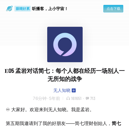
通勤路上
眼睛好累
听播客，上小宇宙！
点击下载
E05 孟岩对话简七：每个人都在经历一场别人一
无所知的战争
无人知晓
76分钟
·
5年前
161651
·
713
♾️ 大家好。欢迎来到无人知晓。我是孟岩。
第五期我邀请到了我的好朋友——简七理财创始人，
简七