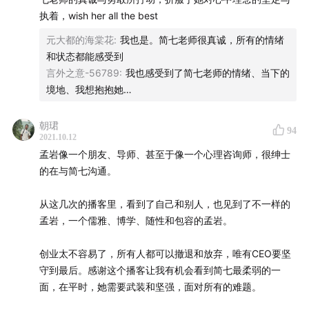
完全重合的时候，你的实体时会特别强，你也能感觉到
执着，wish her all the best
自己非常脚踏实地活在这个世界上，你会有很强的真实
元大都的海棠花
:
我也是。简七老师很真诚，所有的情绪
感。真实感带给你力量。
和状态都能感受到
3.
我们每个人都在经历一场别人一无所知的战争
。当你
言外之意-56789
:
我也感受到了简七老师的情绪、当下的
试图理解对方的感受，想要表达「我知道你现在很难」
境地、我想抱抱她…
的时候，其实我们并不知道，也无法真正体会对方发生
这一切时的真实感受。
朝珺
94
2021.10.12
4.
人非常需要意义感
。当你觉得你做的事情有深层次意
孟岩像一个朋友、导师、甚至于像一个心理咨询师，很绅士
义时，你有取之不竭、用之不尽的力量。当你做的事情
的在与简七沟通。
被定义成一个外部目标，比如维持公司运转，商业化，
让团队能够更安心地工作等等，意义感会弱。这些更多
从这几次的播客里，看到了自己和别人，也见到了不一样的
的是责任。责任很重要，但我会觉得自己有很大的能量
孟岩，一个儒雅、博学、随性和包容的孟岩。
被压抑住了。
创业太不容易了，所有人都可以撤退和放弃，唯有CEO要坚
5.
当万事万物能够很好地穿过你，当你非常清澈，能够
守到最后。感谢这个播客让我有机会看到简七最柔弱的一
让那些美好的东西在你生命中得到体验的时候，你能够
面，在平时，她需要武装和坚强，面对所有的难题。
把这些好的东西再传递给他们，那会是一种更好的状