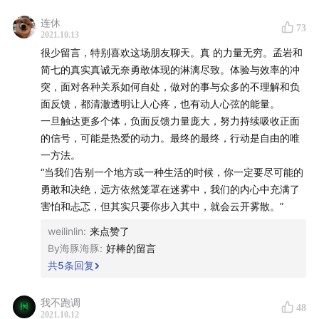
己的能力去建构生活，才能放手去改变。」
连休
73
2021.10.13
可有时候，我真的只是很需要听到一句，「你已经很努力
很少留言，特别喜欢这场朋友聊天。真 的力量无穷。孟岩和
了，尽你所能做得足够好了，不需要再去改变什么。」😢❤️
简七的真实真诚无奈勇敢体现的淋漓尽致。体验与效率的冲
突，面对各种关系如何自处，做对的事与众多的不理解和负
也许我不应该指望任何他人，而是对自己说：谢谢你竭尽全
面反馈，都清澈透明让人心疼，也有动人心弦的能量。
力。
一旦触达更多个体，负面反馈力量庞大，努力持续吸收正面
的信号，可能是热爱的动力。最终的最终，行动是自由的唯
谢谢你竭尽全力，拍一拍～💔❤️
一方法。
“当我们告别一个地方或一种生活的时候，你一定要尽可能的
勇敢和决绝，远方依然笼罩在迷雾中，我们的内心中充满了
害怕和忐忑，但其实只要你步入其中，就会云开雾散。”
相关书籍 📚
weilinlin
:
来点赞了
By海豚海豚
:
好棒的留言
约翰·惠特默《高绩效教练》
共
5
条回复
迈克·辛格《清醒地活》
我不跑调
48
2021.10.12