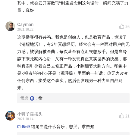
其中，就会云开雾散”听到孟岩念到这句话时，瞬间充满了力
把事情重新做一遍，短暂的重新开始后，身体各种抗拒，最
量，真好
终停下来反思，读书，独处了一年。像简七说的，把那些过
耗的能量一点点找回来。
Cayman
26
2021.10.22
这个阶段，身边的朋友，家人、书籍给了自己很多疗愈和勇
这期播客很有共鸣。我也是创始人，也是教育产品，也读了
气。
《清醒地活》，有3年冥想经历。经常会有一种面对用户的无
力感，被误解被歪曲，每次甚至有点沮丧想放手。但是当冷
真正的去直面过去的错误，去理解他人的不同，惭愧心升
静下来觉察内心后，又有一种发现真正真实世界的快感，那
起，又挣扎了一段时间，给自己留了很长的时间去道歉，跟
种真实引导着自己去修正产品，小到细节大到方向。印象中
投资人，合伙人，深度用户道歉，交流……这个过程学习特
是<禅者的初心>还是〈观呼吸〉里面的一句话：你无力改变
别大，发现自己真正学会倾听，和看到价值观局限的一面，
任何东西，接受这个事实，然后会发现另一种力量自然到
以及真正该坚持的事情。
来。
后来，再次遇到贵人，他告诉我: 自由不是做自己喜欢的事，
孟岩
:
赞
远离不喜欢的事，而是去责任(v. )。一旦你决定去责任，意
识到你有无限的回应能力，自我消融，融入事情，事情自会
小狮子摇摇头
21
2021.10.14
找到它的生长方式，不费力的。另外，生命有阶段，美好的
01:15:45
结尾曲是什么音乐，想哭。求告知
事物需要时间喂养，不要着急。