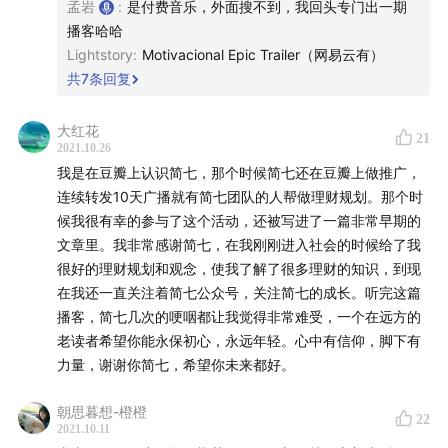
孟岩
:
是付费音乐，外面搜不到，我回头专门出一期
最最最后，特别想隔空抱抱简七。一直相信敏感柔软的人文
播客哈哈
关怀者，是这个世界给人类的礼物。提醒我们一些跟钱无
Lightstory
:
Motivacional Epic Trailer（网易云有）
关，跟增长无关的重要事情。
共
7
条回复
大红花
21
一下子啰嗦多了，刷屏勿怪[破涕为笑]
2021.10.26
我是在豆瓣上认识简七，那个时候简七还在豆瓣上做推广，
连续转发10天广播就有简七团队的人帮做理财规划。那个时
候我很有幸的参与了这个活动，还被写进了一篇非常早期的
文章里。我非常感谢简七，在我刚刚进入社会的时候给了我
很好的理财规划和观念，使我了解了很多理财的知识，到现
在我还一直关注着简七公众号，关注简七的成长。听完这篇
播客，简七几次的哽咽都让我觉得非常难受，一个在远方的
老读者希望你能永保初心，永远年轻。心中有信仰，脚下有
力量，谢谢你简七，希望你未来都好。
朝思暮想-橙橙
22
2021.10.11