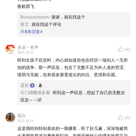
夜航西飞
49:49
「简七读财」这个名字是怎么来的？
Booooooooom
:
谢谢，就在找这个
卷艾
:
就在找这个评论
51:24
不希望被评价和定义
共
8
条回复
53:53
每个人都在经历一场别人一无所知的战争
未语丶有声
142
2021.10.11
58:00
CEO 的权衡：「美好的体验」VS「更高的效率」
听到女孩子叹息时，内心就知道你也在经历一场别人一无所
知的战争。那一声叹息，包含了无数不足为外人道的苦涩、
68:28
孟岩刚开始做有知有行的心理状态
懦弱与无能，也有很多毋需道出的向往、坚强和乐观。
72:18
经历都是礼物，给自己一点时间
孟岩
:
🫂
石门绕圈请多看
:
听到这一声叹息，想起了自己的无数次
原声摘录
📝
叹息～～🤣
1.
人是否在百分之百地做自己，可以从他的气质和当下
雨白
203
的状态看出来
。
2021.10.11
这是我特别特别喜欢的一期播客，听了好几遍，深深地被简
2. 你的肉体和灵魂想成为的样子有一个重合度。当它们
七老师的真诚与勇敢所打动，折服于她对心中理念的坚定与