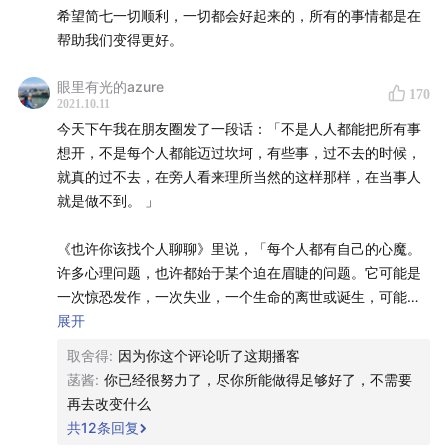
态
。
希望简七一切顺利，一切都会好起来的，所有的事情都是在
6. 我想送两句话给你。第一句是，
那些东西真的是礼
帮助我们变得更好。
物，你现在经历的和我曾经经历的都是礼物
。所谓的礼
眼里有光的azure
物是，它会告诉你一些事情，而且告诉你的这些事情只
170
2021.10.11
有那些对我们心灵产生足够大冲击的事情，只是这些你
今天下午我在朋友圈发了一段话：「不是人人都能把所有事
现在看不到。但你要有耐心去发现。第二句话是，
当我
想开，不是每个人都能迈过坎坷，有些事，过不去的时候，
们自己在一个非常好的状态，很清澈，很通透，很有能
就真的过不去，在旁人看来理所当然的这样那样，在当事人
就是做不到。 」
量，很爱自己，能够让很多东西穿过自己的时候，这些
穿过我们的美好体验也能传达给用户
。所以都会好起来
《也许你该找个人聊聊》里说，「每个人都有自己的心魔。
的，给自己一些耐心，给自己一些时间。
许多心理问题，也许都始于某个迫在眉睫的问题。它可能是
7. 播客结尾处所提及的《夜航西飞》里的段落 ⬇️
一次惊恐发作，一次失业，一个生命的离世或诞生，可能在
一段关系中受到挫折，或是无法做出重大的抉择，也可能是
展开
一段时间抑郁的情绪。有时候，它很笼统，只是被一种感觉
取舍得
:
因为你这个评论听了这期播客
困住了。」
菡酱
:
你已经很努力了，尽你所能做得足够好了，不需要
再去改变什么
「心理治疗很重要的一个步骤，就是帮助人们对自己当前的
共
12
条回复
困境负责。因为只有当人们意识到自己有能力，且必须靠自