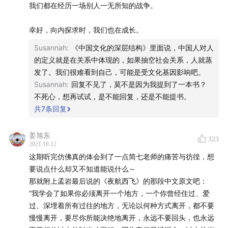
我们都在经历一场别人一无所知的战争。
本期嘉宾
🎙️
幸好，向内探求时，我们也在成长。
简七（Jane）
：简七理财创始人、简单有趣爱分享的理财
Susannah
:
《中国文化的深层结构》里面说，中国人对人
的定义就是在关系中体现的，如果抽空社会关系，人就蒸
科普达人、著有理财科普入门书《好好赚钱》。
发了。我们很难看到自己，可能是受文化基因影响吧。
Susannah
:
回复不见了，莫不是因为我提到了一本书？
本期要点
🌟
不死心，想再试试，是不能回复，还是不能提书。
共
7
条回复
*戳这里，你可以在有知有行 App 内查看、标记和收藏本
期播客的精选内容
姜旭东
323
2021.10.12
01:15
简七的「极简投资组合」帮助用户赚到钱了吗？
这期听完仿佛真的体会到了一点简七老师的痛苦与彷徨，想
要说点什么却又不知道能说什么～
03:50
「投资者教育」这件事真的行得通吗？
那就附上孟岩最后说的《夜航西飞》的那段中文原文吧：
“我学会了如果你必须离开一个地方，一个你曾经住过、爱
10:54
当被问到「最赚钱的基金是什么」时，因无法回答
过、深埋着所有过往的地方，无论以何种方式离开，都不要
而沮丧
慢慢离开，要尽你所能决绝地离开，永远不要回头，也永远