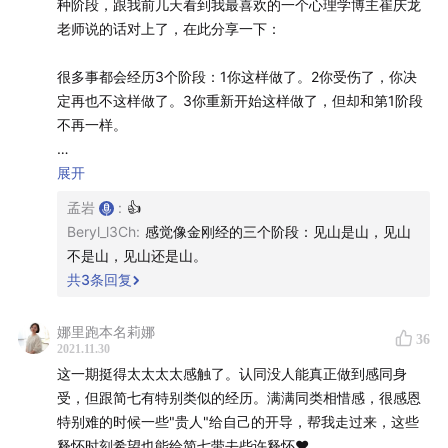
无人知晓是一档由孟岩主理的投资向对话类播客。每一期
种阶段，跟我前几天看到我最喜欢的一个心理学博主崔庆龙
老师说的话对上了，在此分享一下：
都会邀请一位好友来做客。至于更新频率、嘉宾选择、每
期主题，就如同这个名字一样，无人知晓。
很多事都会经历3个阶段：1你这样做了。2你受伤了，你决
定再也不这样做了。3你重新开始这样做了，但却和第1阶段
投资上讲求「不预测，只应对」，生活上要「因上努力，
不再一样。
果上随缘」。没有人知道未来是什么样子，但这一刻这个
节目有了自己的生命，一切都刚刚好。
人在懵懂的时候，都有着一腔赤勇，做很多事不会瞻前顾
展开
后，只忠于自己的冲动，你也可以说它是一种无知无畏的少
孟岩
:
👍
微信公众号：孟岩
年情怀。当自己某天因为这种莽撞受到伤害后，就会转向一
Beryl_l3Ch
:
感觉像金刚经的三个阶段：见山是山，见山
种收缩，开始一种带壳的生活，这个阶段可能持续一阵子，
不是山，见山还是山。
了解孟岩正在做的事：搜索「
有知有行
」
也可能持续很久，逐渐塑造成了一种新的生活形态，而这种
共
3
条回复
生活在安全之余又少了一些放肆和乐趣。等哪天伤口痊愈
收听渠道
🎧
了，或者突然意识到，自己其实依然有着完全的行动自由
娜里跑本名莉娜
36
后，又会转向对外的探索。
有知有行 App、小宇宙、喜马拉雅、QQ 音乐、网易云音
2021.11.30
这一期挺得太太太太感触了。认同没人能真正做到感同身
乐、苹果播客、微信听书，以及 Overcast、Pocket
人在年少时都有那种勇气，敢于去抉择、示爱、追求，但那
受，但跟简七有特别类似的经历。满满同类相惜感，很感恩
Casts、Castro 等泛用型播客客户端。
时候的自己是缺少觉知的，一种对于自己想要什么，为什么
特别难的时候一些"贵人"给自己的开导，帮我走过来，这些
要，以及要了后可能要承担什么的觉知，看似义无反顾，实
释怀时刻希望也能给简七带去些许释怀❤