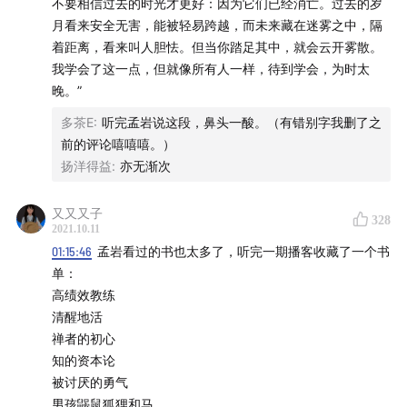
不要相信过去的时光才更好：因为它们已经消亡。过去的岁
12:25
之所以让「极简策略」这么简单，就是为了让尽量
月看来安全无害，能被轻易跨越，而未来藏在迷雾之中，隔
多的人可以理解
着距离，看来叫人胆怯。但当你踏足其中，就会云开雾散。
我学会了这一点，但就像所有人一样，待到学会，为时太
15:25
两个时期对投资者教育的不同理解：2007 年 VS
晚。”
2017 年
多茶E
:
听完孟岩说这段，鼻头一酸。（有错别字我删了之
前的评论嘻嘻嘻。）
17:40
当你被当成一个代码工具的时候，会非常有被压榨感
扬洋得益
:
亦无渐次
22:19
简七的咖啡馆和初心：充满能量的状态
又又又子
328
2021.10.11
26:53
简七过去一年面临的巨大挑战
01:15:46
孟岩看过的书也太多了，听完一期播客收藏了一个书
单：
32:04
人是否百分之百地做自己，是可以从他的气质和当
高绩效教练
下的状态看出来的
清醒地活
禅者的初心
40:21
面对离开团队的伙伴，简七想对他们说什么？
知的资本论
被讨厌的勇气
44:11
为什么很多做投资做得好的人，最后都会靠近哲学？
男孩鼹鼠狐狸和马