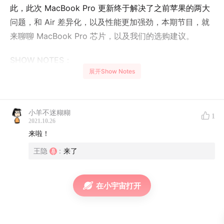
此，此次 MacBook Pro 更新终于解决了之前苹果的两大
问题，和 Air 差异化，以及性能更加强劲，本期节目，就
来聊聊 MacBook Pro 芯片，以及我们的选购建议。
SHOW NOTES：
展开Show Notes
MacBook Pro 芯片
为什么这一代芯片没叫 M2？
M1 Pro、Max 相比 M1 最大的提升是什么？
小羊不迷糊糊
1
2021.10.26
拉开和 Air 的差距，这一代 Pro 做到了
来啦！
这一代的 Pro 为什么是真 Pro，之前都是假 Pro 吗？
王隐
:
来了
缺芯大环境下，如何考验苹果刀工？
Pro、Max 提升对用户感知度高吗？
Pro 、 Max 到底是一条产品线，还是两条产品线？
在小宇宙打开
大 die size 的大 Max
这次 Mac 的价格为什么这么高？