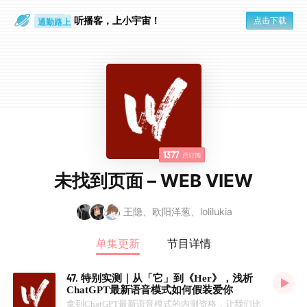
散步时
通勤路上
听播客，上小宇宙！
点击下载
1377
已订阅
未找到页面 – WEB VIEW
王隐、欧阳洋葱、lolilukia
单集更新
节目详情
47. 特别实测｜从「它」到《Her》，浅析
ChatGPT最新语音模式如何假装爱你
拿到ChatGPT最新语音模式的内测资格，让我们比