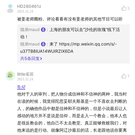
活之后，也许正是这种主导力量的退却，才使得社会思想的
HD280461z
5
多元化成为可能吧。不过，ZongJiao与现代社会也并不冲
2021.11.24
突，不仅为我们保留并延续了古老文明（比如：希腊罗马文
被姜老师圈粉。评论看看有没有姜老师的其他节目可以听
明），也是现代社会一些重要理念的根基（比如：人人生而
猫弟maud
:
上海的朋友可以去“沙伦的玫瑰”线下活
平等）。最后，说一下陀翁的作品，我只读过三部小说，其
动！
中最喜欢《卡拉马佐夫兄弟》。特别喜欢陀翁“粗糙”的文
猫弟maud
:
来了 https://mp.weixin.qq.com/s/-
笔，就像汉家陵阙的石兽，如果打磨得光滑细洁，就一点也
u37TB8lUA14WUIRZIX6DA
不好看了，这种粗糙，可以避免文笔光滑的庸俗。没有唯美
共
5
条回复
华丽的辞藻，也没有清新优美的环境描写，朴实到异常平
淡，但正因如此，反而让读者觉得真实、自然，很容易被带
进情景中去。
little雀斑
7
2021.11.24
15:47
他对于人的审判，把人物分成信神和不信神的两种，我当时
在读的时候，我觉得陀思妥耶夫斯基是一个不喜欢去判断的
人，的确他作品中都是信神和不信神的，但是小说最后让人
感动的地方并不是说是信仰，而是走入一个教会，他本人也
是很反教会的，他自己不太去教堂。真正能够救赎我们，对
他来说的是行动。就像阿辽沙最后的话，长老跟他说你要离