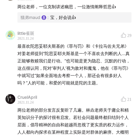
两位老师，一位克制讲述幽思，一位激情阐释哲思👍
猫弟maud
:
宝，好会说👍
little雀斑
29
2021.11.24
最喜欢陀思妥耶夫斯基的《罪与罚》和《卡拉马佐夫兄弟》
对姜老师提到“陀思妥耶夫斯基是一个不喜欢去判断的人...真
正能够救赎我们是行动。”也可能是更为隐忍、沉默的行动，
【时间轴】
这点很认同，陀对‘审判人’视为敌对和魔鬼，他在《罪与罚》
02:53
铁粉也好黑粉也好，都有对陀思妥耶夫斯基欲罢不
中就写过“如果全面地去考察一个人，那还会有很多好人
能的少年时光
吗？”人的可能，和爱的可能就是陀的主题。
10:35
林垚：“作为一个无神论者，读《卡拉马佐夫兄弟》
时感觉被戳着脊梁骨”
CruelApril
21
2021.11.24
24:14
陀氏小说世界中热切的渴望，是抵抗虚无时代的良
两位老师的部分发言反复听了几遍。林垚老师关于庸众和精
方？
英知识分子的探讨很有启发。若社会问题最终都归结到个人
27:07
理解陀氏笔下的自由：是普世的精神拯救，还是不
层面，倡导精神的自由和超越而忽视了更实质的权力运作，
彻底的精神批判？
人人都向内探求在某种程度上实际是对群体的麻痹。大概明