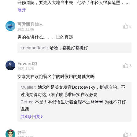
开修道院，要走入大地当中去。他给了年轻人很多笔墨，如
伊万写出政治、自由、权力的思考的宗教大法官也不过20几
展开
岁。（拉斯科尔尼科夫）所有人物都是青年，他们人生还有
可爱面具仙人
能走出来的可能性。这一点让我很喜欢他。陀思妥耶夫斯基
8
2021.12.06
其实是个行动家，他没有去“临渊一跳”，他认为这是一条很
男的在讲什么。。。扯的真远
长的、要去实践的道路。而且他的救赎者的形象基本上都是
很沉默、话不多的人，真正的滔滔不绝者基本上都是很危险
kneiphofkant
:
哈哈，都挺好都挺好
的，阿辽沙在里面讲话就很少，像宗教大法官中，都是大法
官在说话，而基督做的唯一事情就是，在大法官的嘴唇上深
Edward羽
3
深吻了一下，然后大法官让他走了。这种沉默的忍耐、在沉
2021.11.26
默的爱中建立起的联系和宽恕，是陀所赞成的行动。这种行
女嘉宾在读陀翁名字的时候用的是俄文吗
动的确需要我们每个人通过爱去进行连结，在他看来是宗教
Mueller
:
她念的是英文发音Dostoevsky，挺标准的。不
式的，但是我们可以更多看成精神式的。
过我觉得对这点细节吹毛求疵实在没必要
Cetus
:
不是！本俄语生听着全程不适💀💀💀 为啥不好好
说话
共
4
条回复
静子
5