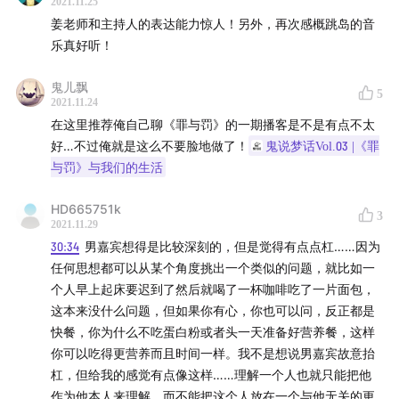
2021.11.25
姜老师和主持人的表达能力惊人！另外，再次感概跳岛的音
乐真好听！
鬼儿飘
5
2021.11.24
在这里推荐俺自己聊《罪与罚》的一期播客是不是有点不太
好…不过俺就是这么不要脸地做了！
鬼说梦话Vol.03 |《罪
与罚》与我们的生活
HD665751k
3
2021.11.29
30:34
男嘉宾想得是比较深刻的，但是觉得有点点杠……因为
任何思想都可以从某个角度挑出一个类似的问题，就比如一
个人早上起床要迟到了然后就喝了一杯咖啡吃了一片面包，
这本来没什么问题，但如果你有心，你也可以问，反正都是
快餐，你为什么不吃蛋白粉或者头一天准备好营养餐，这样
你可以吃得更营养而且时间一样。我不是想说男嘉宾故意抬
杠，但给我的感觉有点像这样……理解一个人也就只能把他
作为他本人来理解，而不能把这个人放在一个与他无关的更