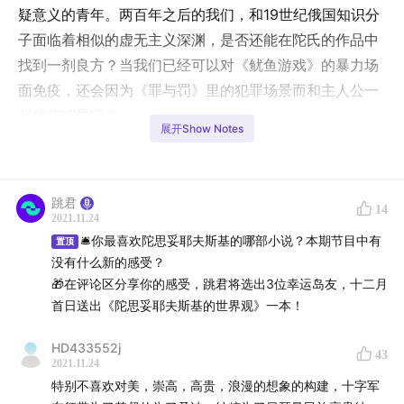
疑意义的青年。两百年之后的我们，和19世纪俄国知识分
子面临着相似的虚无主义深渊，是否还能在陀氏的作品中
找到一剂良方？当我们已经可以对《鱿鱼游戏》的暴力场
面免疫，还会因为《罪与罚》里的犯罪场景而和主人公一
起痛苦眩晕吗？
展开Show Notes
本期跳岛，我们请来了复旦大学德文系副教授
姜林静
，和
上海纽约大学的政治学与哲学研究者
林垚
，他们二人都有
跳君
一段对陀思妥耶夫斯基欲罢不能的少年记忆，却随着年龄
14
2021.11.24
的增长对陀氏的作品发展出了不同的态度。一个依然会被
🛎️你最喜欢陀思妥耶夫斯基的哪部小说？本期节目中有
置顶
故事中热切的渴望所触动，另一个却不再认同陀氏对人
没有什么新的感受？
类、对世界、对社会的看法。当铁粉遇到黑粉，当比较文
🎁在评论区分享你的感受，跳君将选出3位幸运岛友，十二月
首日送出《陀思妥耶夫斯基的世界观》一本！
学遇到政治学视角，当信仰遇到无神论，两位青年学者对
陀思妥耶夫斯基的解读会碰撞出怎样的火花？或许，
针锋
HD433552j
43
相对的对话本身就是进入陀思妥耶夫斯基最好的方式
，无
2021.11.24
论你我是否认同陀氏在作品中指示的出路，都不得不在阅
特别不喜欢对美，崇高，高贵，浪漫的想象的构建，十字军