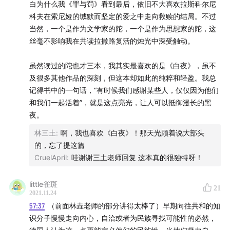
40:43
在《鱿鱼游戏》式血腥美学风靡的今天，重新思考
白为什么我《罪与罚》看到最后，依旧不大喜欢拉斯科尔尼
科夫在索尼娅的缄默而坚定的爱之中走向救赎的结局。不过
陀氏作品中的暴力元素
当然，一个是作为文学家的陀，一个是作为思想家的陀，这
49:47
历史语境中的陀氏创作：虚无来自于对19世纪俄国
丝毫不影响我在共读拉撒路复活的烛光中深受触动。
的失望
57:59
席勒和陀氏的小说主人公都有受难的倾向，背负着
虽然读过的陀也才三本，我其实最喜欢的是《白夜》，虽不
一整个时代的痛苦
及很多其他作品的深刻，但这本却如此的纯粹和轻盈。我总
61:01
在今天重读陀思妥耶夫斯基，为碎片化的困惑找到关
记得书中的一句话，“有时候我们感谢某些人，仅仅因为他们
和我们一起活着”，就是这点亮光，让人可以抵御漫长的黑
联
夜。
【节目中提到的作品和人名】
林三土
:
啊，我也喜欢《白夜》！那天光顾着说大部头
的，忘了提这篇
陀思妥耶夫斯基作品：《被侮辱与被损害的》
CruelApril
:
哇谢谢三土老师回复 这本真的很独特呀！
（1860）|《罪与罚》（1866）|《白痴》（1868）|
《群魔》（1872）|《卡拉马佐夫兄弟》（1880）
little雀斑
21
2021.11.24
23:56
此处提到的别尔嘉耶夫是《陀思妥耶夫斯基的世
57:37
（前面林垚老师的部分讲得太棒了）早期向往共和的知
界观》作者，这本书从宗教哲学的角度阐释了陀氏的创
识分子慢慢走向内心，自洽或者为民族寻找可能性的必然，
作。