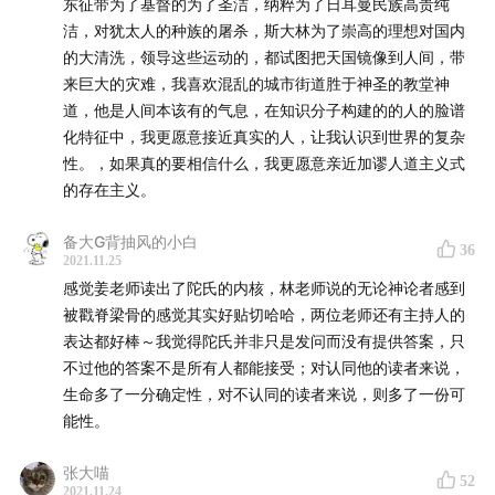
东征带为了基督的为了圣洁，纳粹为了日耳曼民族高贵纯
读他的过程中直面自己，搅动自以为沉静的心灵。
洁，对犹太人的种族的屠杀，斯大林为了崇高的理想对国内
的大清洗，领导这些运动的，都试图把天国镜像到人间，带
【本期嘉宾】
来巨大的灾难，我喜欢混乱的城市街道胜于神圣的教堂神
道，他是人间本该有的气息，在知识分子构建的的人的脸谱
化特征中，我更愿意接近真实的人，让我认识到世界的复杂
性。，如果真的要相信什么，我更愿意亲近加谬人道主义式
的存在主义。
备大G背抽风的小白
36
2021.11.25
感觉姜老师读出了陀氏的内核，林老师说的无论神论者感到
被戳脊梁骨的感觉其实好贴切哈哈，两位老师还有主持人的
表达都好棒～我觉得陀氏并非只是发问而没有提供答案，只
不过他的答案不是所有人都能接受；对认同他的读者来说，
生命多了一分确定性，对不认同的读者来说，则多了一份可
能性。
张大喵
【本期主持】
52
2021.11.24