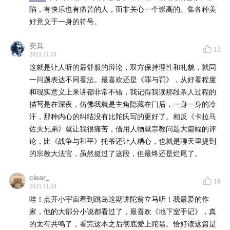
陷，有快乐也有痛苦的人，而非关心一个崇高的、集各种美
好意义于一身的符号。
安真
12
2021.11.24
这就是让人听的最舒服的辩论，双方保持理性和礼貌，就同
一问题表达不同看法。最喜欢还是《罪与罚》，从好看程度
和现实意义上来讲都非常不错，我记得我读那段杀人过程的
描写是在深夜，仿佛我就是主角隐藏在门后，一身一身的冷
汗，那种内心的纠结没有比陀氏写的更好了。相反《卡拉马
佐夫兄弟》就让我很痛苦，借用人物就宗教问题大篇幅的评
论，比《战争与和平》托爷还让人糟心，也就是聊天里提到
的宗教大法官，虽然挺过了这段，但最终还是烂尾了。
clear_
10
2021.11.24
哇！点开小宇宙看到跳岛这期讲陀翁立马听！我最爱的作
家，他的大部分小说都看过了，最喜欢《地下室手记》，真
的太有共鸣了，看完这本之后彻底爱上陀翁。恰好读这篇是