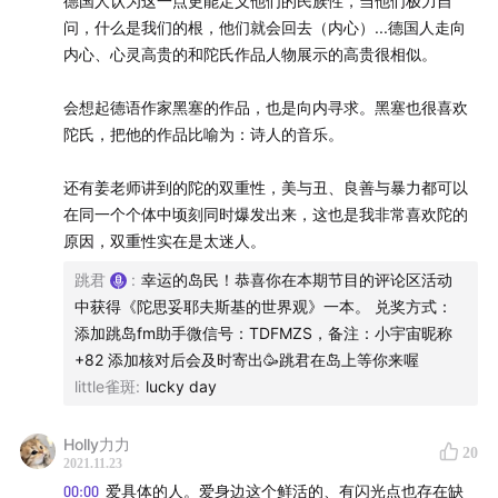
德国人认为这一点更能定义他们的民族性，当他们极力自
36:39
托马斯·曼在《多难而伟大的十九世纪》中，称陀
问，什么是我们的根，他们就会回去（内心）...德国人走向
思妥耶夫斯基有一张“罪犯般的圣徒面容”
内心、心灵高贵的和陀氏作品人物展示的高贵很相似。
诺瓦利斯，德国浪漫主义诗人，被誉为“蓝花”诗人。
会想起德语作家黑塞的作品，也是向内寻求。黑塞也很喜欢
《人人为自己 上帝反众人》（1974），又名《卡斯帕尔
陀氏，把他的作品比喻为：诗人的音乐。
·豪泽尔之谜》，德国新浪潮主义导演赫尔佐格的作品。
还有姜老师讲到的陀的双重性，美与丑、良善与暴力都可以
【本期推荐作品】
在同一个个体中顷刻同时爆发出来，这也是我非常喜欢陀的
原因，双重性实在是太迷人。
跳君
:
幸运的岛民！恭喜你在本期节目的评论区活动
中获得《陀思妥耶夫斯基的世界观》一本。 兑奖方式：
添加跳岛fm助手微信号：TDFMZS，备注：小宇宙昵称
+82 添加核对后会及时寄出🥳跳君在岛上等你来喔
little雀斑
:
lucky day
Holly力力
20
2021.11.23
00:00
爱具体的人。爱身边这个鲜活的、有闪光点也存在缺