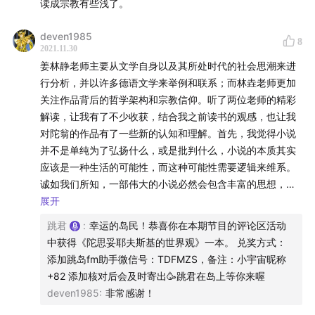
读成宗教有些浅了。
deven1985
8
2021.11.30
姜林静老师主要从文学自身以及其所处时代的社会思潮来进
行分析，并以许多德语文学来举例和联系；而林垚老师更加
关注作品背后的哲学架构和宗教信仰。听了两位老师的精彩
解读，让我有了不少收获，结合我之前读书的观感，也让我
对陀翁的作品有了一些新的认知和理解。首先，我觉得小说
并不是单纯为了弘扬什么，或是批判什么，小说的本质其实
应该是一种生活的可能性，而这种可能性需要逻辑来维系。
诚如我们所知，一部伟大的小说必然会包含丰富的思想，而
哲学的目的就是从逻辑上澄清思想。所以，我认为小说和哲
展开
学的内核都是逻辑，但小说无法直接使用哲学的论证方式，
跳君
:
幸运的岛民！恭喜你在本期节目的评论区活动
只能以故事情节来描绘人物和社会，以及两者之间的相互影
中获得《陀思妥耶夫斯基的世界观》一本。 兑奖方式：
响和作用。因此，小说虽然不能对所处时代的社会问题给出
添加跳岛fm助手微信号：TDFMZS，备注：小宇宙昵称
答案，但却能通过对情节的构建、社会的描写、人性的剖
+82 添加核对后会及时寄出🥳跳君在岛上等你来喔
析，来让读者自己去感受和分析问题的本质。另外，两位老
deven1985
:
非常感谢！
师还多次提到了虚无时代，我觉得宗教不再支配人们社会生