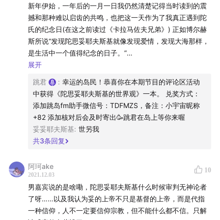
新年伊始，一年后的一月一日我仍然清楚记得当时读到的震
撼和那种难以启齿的共鸣，也把这一天作为了我真正遇到陀
氏的纪念日(在这之前读过《卡拉马佐夫兄弟》) 正如博尔赫
斯所说“发现陀思妥耶夫斯基就像发现爱情，发现大海那样，
是生活中一个值得纪念的日子。”
同小说中的地下人一样，我不满足于物质享受，想要创造出
展开
一些有价值的东西，但创造力有有限，屡屡被自己的平庸打
跳君
:
幸运的岛民！恭喜你在本期节目的评论区活动
败。太精准了，太绝妙了，他的作品是一面镜子，让我看到
中获得《陀思妥耶夫斯基的世界观》一本。 兑奖方式：
【出品人】蔡欣
并接受了自己的很多面，它冷静地敲击着我的灵魂，使我颤
添加跳岛fm助手微信号：TDFMZS，备注：小宇宙昵称
【主理人】猫弟
抖，使我恐惧，使我无处可逃，在对自己的不断拷问中得到
+82 添加核对后会及时寄出🥳跳君在岛上等你来喔
强烈的快感。 ​
【节目编辑】何润哲 黄鱼
妥妥耶夫斯基
:
世另我
在本科毕业论文的致谢里，我这样写道“感谢我最喜欢的作家
【后期制作】AURA.pote
共
3
条回复
陀思妥耶夫斯基给予我慰藉与力量，使我的灵魂得以扩展”我
【音乐】
永远爱陀翁！
片头 上海复兴方案 - Queen of Sports
阿珂ake
10
2021.12.03
片尾 上海复兴方案 - Spring in a Small Town
男嘉宾说的是啥嘞，陀思妥耶夫斯基什么时候审判无神论者
【视觉设计】孙晓曦 王尊一
了呀……以及我认为妥的上帝不只是基督的上帝，而是代指
一种信仰，人不一定要信仰宗教，但不能什么都不信。只解