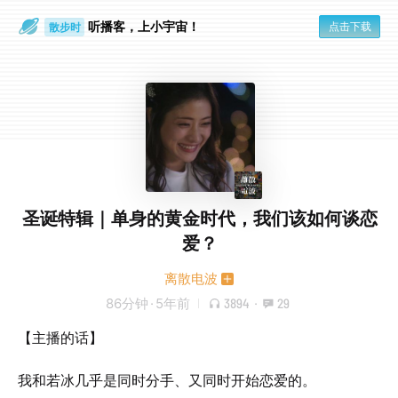
听播客，上小宇宙！
点击下载
散步时
通勤路上
圣诞特辑｜单身的黄金时代，我们该如何谈恋
爱？
离散电波
86分钟
·
5年前
3894
·
29
【主播的话】
我和若冰几乎是同时分手、又同时开始恋爱的。