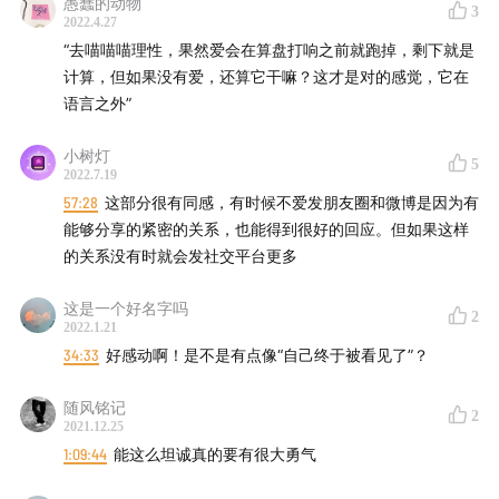
愚蠢的动物
3
2022.4.27
【shownotes】
“去喵喵喵理性，果然爱会在算盘打响之前就跑掉，剩下就是
计算，但如果没有爱，还算它干嘛？这才是对的感觉，它在
01:44
若冰：恋爱变成了生活，生活变成了喜悦
语言之外”
5:22
早见：决定进入关系的瞬间：爱情是不理性的纵身
小树灯
一跃
5
2022.7.19
10:43
若冰：小津安二郎说的爱是温柔的、隐藏的、非
57:28
这部分很有同感，有时候不爱发朋友圈和微博是因为有
爱的
能够分享的紧密的关系，也能得到很好的回应。但如果这样
的关系没有时就会发社交平台更多
14:47
早见：若冰问了个不得了的问题
16:49
若冰：Top2商学院精英的塑料爱，和现在奋不顾
这是一个好名字吗
2
身的真爱
2022.1.21
42:18
早见：爱具体的人，和失望的瞬间
34:33
好感动啊！是不是有点像“自己终于被看见了”？
47:58
若冰&早见：我们为何而「创作」？生活秩序的全
随风铭记
面溃败和内心的空虚荒芜
2
2021.12.25
1:04:40
早见：我想要恋爱的理由
1:09:44
能这么坦诚真的要有很大勇气
1:15:50
早见&若冰：女性友情是亲密关系的更高一种形