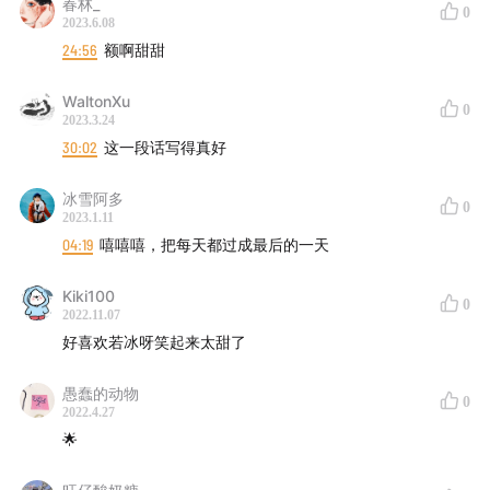
春林_
0
🎧 Podcast：余生皆假期
2023.6.08
24:56
额啊甜甜
Support on Patreon
|
爱发电上赞助
WaltonXu
0
2023.3.24
30:02
这一段话写得真好
冰雪阿多
0
2023.1.11
04:19
嘻嘻嘻，把每天都过成最后的一天
Kiki100
0
2022.11.07
好喜欢若冰呀笑起来太甜了
愚蠢的动物
0
2022.4.27
🌟