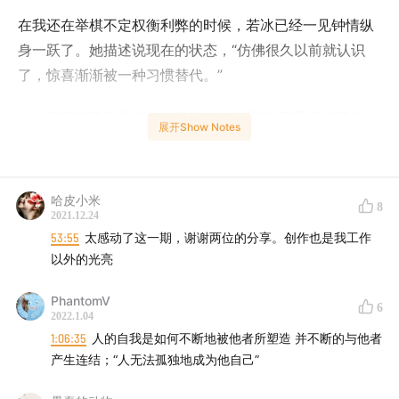
在我还在举棋不定权衡利弊的时候，若冰已经一见钟情纵
身一跃了。她描述说现在的状态，“仿佛很久以前就认识
了，惊喜渐渐被一种习惯替代。”
这让我想起了坂元裕二的日剧，台词里说“恋爱变成了生
展开Show Notes
活，生活变成了喜悦”。
我问如果用一部文学作品/影视剧描述理想中的爱情，会是
哈皮小米
8
什么。她说到了日本电影黄金时代的一个导演，“家庭感，
2021.12.24
就是日常平淡的过日子的感觉。”
53:55
太感动了这一期，谢谢两位的分享。创作也是我工作
以外的光亮
这让我想起了 MLA 的歌词，里面唱着“小津安二郎说的爱
PhantomV
是温柔的、隐藏的、非爱的。”
6
2022.1.04
1:06:35
人的自我是如何不断地被他者所塑造 并不断的与他者
这期播客是我们个体的鲜活经历，也是一场女友之间的私
产生连结；“人无法孤独地成为他自己”
密对话。我想把它带到公共空间中，希望恋爱中的女性话
语能有更多被看到的机会。