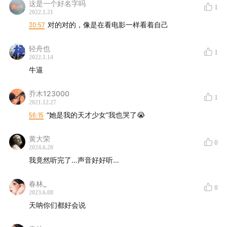
态（但也会有嫉妒？
这是一个好名字吗
1
2022.1.21
30:57
对的对的，像是在看电影一样看着自己
【BGM】
轻舟也
クリスマスソング - back number
1
2022.1.14
Everything - the black skirts
牛逼
【说话的人】主播：坂元信手拈来的 @早见hayami嘉
乔木123000
1
宾：恋爱谈成了小津安二郎的 @若冰（肉饼，
北海怪兽
主
2021.12.27
播）
56:15
“她是我的天才少女”我也哭了😭
黄大荣
SNS
0
2024.6.20
我竟然听完了…声音好好听…
📋 公众号：Hayami
😈 微博/即刻/小红书/bilibili：@早见Hayami
春林_
0
👬 Instagram/Twitter：@hayami_kiraa
2023.6.08
天呐你们都好会说
🌏 个人网站 ：
hayami-blog.typlog.io
✍🏻 Telegram ：
t.me