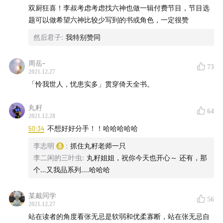
双厨狂喜！李叔考虑考虑找六神也做一辑付费节目，节目选
题可以做希望六神比较少写到的书或角色，一定很赞
然后君子
:
我特别赞同
周岳-
73
2021.12.27
「怜我世人，忧患实多」贯穿倚天全书。
丸籽
64
2021.12.28
50:34
不想好好分手！！哈哈哈哈哈
李志明
:
抓住丸籽老师一只
李二闲的三叶虫
:
丸籽姐姐，祝你今天也开心～ 还有，那
个…又我品系列....哈哈哈
某戴同学
56
2021.12.27
站在读者的角度看张无忌是软弱和优柔寡断，站在张无忌自