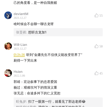
己的角度看，是一种自我救赎
deviantM
55
2021.12.27
啥时候会不会聊一聊古龙呀
张旻祺
:
想听古龙加1
Will-Lian
50
2021.12.27
01:34:26
听到“金庸先生不信侠义能改变世界了”
刷得一下哭出来
Hsien
45
2022.1.06
郭靖：宏达叙事下的忠君爱国
杨过：艰难坎坷下的情深义重
张无忌：命途多舛下的仁义宽恕
旺兔岁
:
扫了一眼第一行，就看见了郭达老师😂