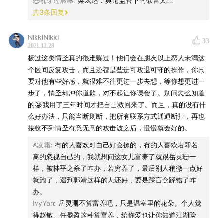
怒吼穿过晨曦
:
梁宏达：舆论监管下的欲言又止
共
3
条回复
NikkiNikki
33
2021.12.28
杨过这类情圣真的很难躲过！他们会在朋友以上恋人未满这
个区间反复攻击，而且还都是些进可攻退可守的操作，你只
要对他有些好感，就很难不往更进一步去想，等你想更进一
步了，情圣却冲你道歉，对不起让你误会了。别问怎么知道
的😭我用了三年时间才把自己救回来了。而且，真的没有什
么好办法，只能当断则断，把所有联系方式通通断掉，再也
接收不到情圣有意无意的攻击波之后，慢慢就会好的。
A凌霜
:
有的人喜欢对自己好会撩的，有的人喜欢若即若
离的忽视自己的，我就想问这女儿富养了就跟岳灵珊一
样，被林平之杀了咋办，若穷养了，最后别人稍微一点好
就跑了，遇到郭靖这样的人还好，要是踩盲盒踩错了咋
办。
IvyYan
:
岳灵珊不算富养吧，只是温室里的花朵。个人觉
得赵敏、任盈盈这种算富养，给你爱也让你知道江湖险