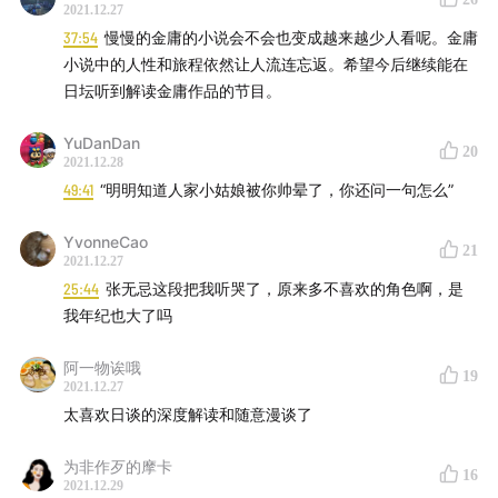
2021.12.27
37:54
慢慢的金庸的小说会不会也变成越来越少人看呢。金庸
小说中的人性和旅程依然让人流连忘返。希望今后继续能在
日坛听到解读金庸作品的节目。
YuDanDan
20
2021.12.28
49:41
“明明知道人家小姑娘被你帅晕了，你还问一句怎么”
YvonneCao
21
2021.12.27
25:44
张无忌这段把我听哭了，原来多不喜欢的角色啊，是
我年纪也大了吗
阿一物诶哦
19
2021.12.27
太喜欢日谈的深度解读和随意漫谈了
为非作歹的摩卡
16
2021.12.29