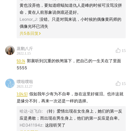
黄也没弄他，要知道瞎蝠知道仇人是峰的时候可没骂没拼
命，黄在人前形象说倒底还是好。
Leonor_J
:
没错。只是对我来说，小时候的偶像黄药师的
偶像光环已消失
共
5
条回复
蒸鹅八斤
15
2022.1.15
50:14
郭襄听到沉重的铁闸落下，把自己的一生关在了里面
5555
噗啦噗啦
15
2021.12.27
1:04:51
假如我年少有为不自卑，放在这里好催泪。也许这就
是缘分不到，再来一次还是一样的选择。
哈达-达飞白
:
（转）爱情出现在女生身上，她们的第一反
应是勇敢；而出现在男生身上，他们的第一反应是自卑。
HD341194z
:
这段听哭了