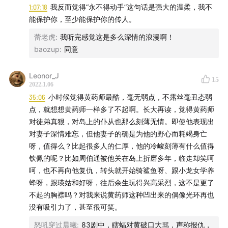
1:07:18
我反而觉得“永不得动手”这句话是强大的温柔，我不
能保护你，至少能保护你的传人。
蕾老虎
:
我听完感觉这是多么深情的浪漫啊！
baozup
:
同意
Leonor_J
15
2022.1.06
35:06
小时候觉得黄药师最酷，毫无弱点，不露丝毫丑态弱
点，就想想黄药师一样多了不起啊。长大再读，觉得黄药师
对徒弟真狠，对岛上的仆从也那么刻薄无情。即使他表现出
对妻子深情难忘，但他妻子的确是为他的野心而耗竭身亡
呀，值得么？比起很多人的仁厚，他的冷峻刻薄有什么值得
钦佩的呢？比如周伯通被他关在岛上折磨多年，临走却笑呵
呵，也不再向他复仇，转头就开始骑鲨鱼呀、跟小龙女学养
蜂呀，跟瑛姑和好呀，往后余生玩得兴高采烈，这不是更了
不起的胸襟吗？对我来说黄药师这种凹出来的偶像光环再也
没有吸引力了，甚至很可笑。
怒吼穿过晨曦
:
83剧中，瞎蝠对黄破口大骂，声称报仇，