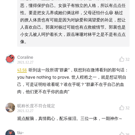
恶，懂得保护自己。女孩子有独立的人格，所以有点点任
性。要是把女儿养成她们俩这样，父母还怕什么😆 杨过
的撩人体质也有可能是因为对缺爱和渴望爱的补足，想让
人喜欢自己。郭襄对杨过可能也有点救赎情节。郭襄也是
小女儿被人呵护着长大，跟岳琳珊对林平之是不是有点点
像。
Coraline
32
2021.12.27
43:56
听到这一段所谓“群豪”，联想到在微博看到的那句话：
you have nothing to prove. 世人桎梏之一，就是想证明自
己，可是证明给谁看呢？谁在乎呢？“群豪不在乎自己的血
肉，他们更不在乎你的血肉”
昵称长度不符合规定
32
2021.12.27
观点醒脑，真情戳心，配乐催泪。三位一体，一期神作～
tiu-
26