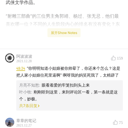
武侠文学作品。
“射雕三部曲”的三位男主角郭靖、杨过、张无忌，他们最
喜欢哪一位？不同的人生阶段内心的排名有没有变化？东
邪黄药师是表现型人格还是行为艺术家？郭襄和张君宝这
展开Show Notes
两位情痴背后有着怎样的故事？金庸笔下的小角色因何魅
力十足？金庸的文学水平到底有多高？他的作品对今天的
时代还有影响吗？金庸曾经相信的侠客精神，是否已经绝
阿波波波
159
2021.12.28
迹世间？江湖恩怨后的儿女情长，听六神磊磊为你娓娓道
49:34
“你明明知道小姑娘被你帅晕了，你还来个怎么？这是
来。
把人家小姑娘往死里逼啊” 啊呀我的妈笑死我了，太精辟了
月亮不知愁
:
眼看着爱的牢笼扣到头上来
叶小牧
:
刚刚听到这里，来到评论区一看，第一条就是这
个，妙极。
共
7
条回复
章章的笔记
75
2021.12.27