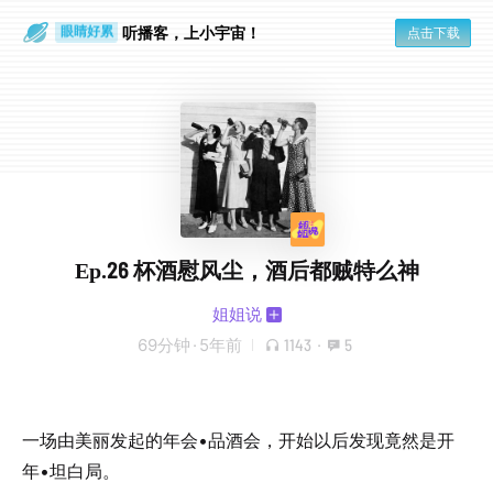
通勤路上
眼睛好累
听播客，上小宇宙！
点击下载
Ep.26 杯酒慰风尘，酒后都贼特么神
姐姐说
69分钟
·
5年前
1143
·
5
一场由美丽发起的年会•品酒会，开始以后发现竟然是开
年•坦白局。