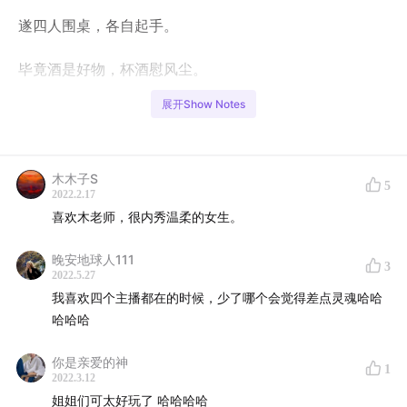
遂四人围桌，各自起手。
毕竟酒是好物，杯酒慰风尘。
展开Show Notes
几杯美酒下肚，四个主播舒舒坦坦，坦诚相待，袒露心
声。嬉笑年少的荒唐，吐槽年来的不爽，管他对未来可
期，我只念此时此刻此心此景此酒下肚，共我笑时语，解
木木子S
5
我俗世殇。
2022.2.17
喜欢木老师，很内秀温柔的女生。
毕竟酒是俗器，一滴落九泉。
晚安地球人111
3
酒是气氛担当。当着酒桌，回望人生，红白清酒不同模
2022.5.27
我喜欢四个主播都在的时候，少了哪个会觉得差点灵魂哈哈
样。劝斜阳，留晚照，桃李春风，江湖夜雨，句句是它，
哈哈哈
杯杯不离。求得金樽玉碗琥珀光，白日放歌夜断肠。
你是亲爱的神
最后的最后，是四杯相碰的新年愿望。
1
2022.3.12
姐姐们可太好玩了 哈哈哈哈