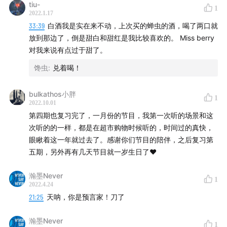
tiu-
1
2022.1.17
33:39
白酒我是实在来不动，上次买的蝉虫的酒，喝了两口就
放到那边了，倒是甜白和甜红是我比较喜欢的。 Miss berry
对我来说有点过于甜了。
馋虫
:
兑着喝！
版权声明
bulkathos小胖
1
2022.10.01
除非特别说明，收录、引用、转载本站内容必须遵循津津
第四期也复习完了，一月份的节目，我第一次听的场景和这
次听的的一样，都是在超市购物时候听的，时间过的真快，
乐道播客网络的
版权声明
要求，如希望参与本节目评论区
眼瞅着这一年就过去了。感谢你们节目的陪伴，之后复习第
讨论，也请留意
评论须知
。如有异议需首先与我们联系，
五期，另外再有几天节目就一岁生日了♥️
否则我们视为您已同意了版权声明和评论须知。音频播放
器
瀚墨Never
1
2022.4.24
21:25
天呐，你是预言家！刀了
瀚墨Never
1