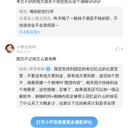
考古不好的地方就在于我也想买这个酒喝🥲🥲🥲
馋虫
:
喝别的也行🤣
去薯条上整点码头
:
昨天喝了一瓶柿子酒蛮不错的耶，不
知道你会不会觉得甜～
共
4
条回复
小赛在听吗
0
2024.6.13
囤完不记得怎么避免啊
粒粒-津津有味
:
囤货安排到固定的有记忆点的位置安
置，不要这有地方塞到这，那有地方塞到那，放完拍个照
片，相册里建一个相簿叫“囤货内容”，相关照片转移到这
个相册里，这些措施，足够了，如果愿意还可以加一项记
账软件，购物时间+购物内容足够帮人回忆起什么时候买
了什么买了大概多少，估算出下次的购买计划是否合理
打开小宇宙查看更多精彩评论