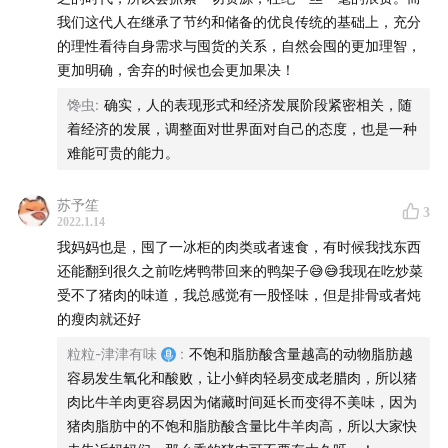
我们这代人在继承了节约和储备的优良传统的基础上，充分
47￥uIIb2YiMg34￥
m.tb.cn
不叁不肆粉丝专享
的理性看待自身需求与囤货的关系，自然会囤的更加理智，
更加明确，舍弃的时候也会更加果决！
制作团队
馋虫
:
确实，人的表现形式和经济发展阶段紧密相关，随
主播 / 粒粒、馋虫、姝琦
着经济的发展，调整面对世界面对自己的态度，也是一种
后期 / 姝琦
难能可贵的能力。
文案 / 粒粒
产品统筹 / bobo
苏予笙
3
2022.1.14
封面 / 丁丁
我妈妈也是，囤了一冰柜的肉类或者速食，有时候我找东西
联合出品 / 日光派对、MissBerry
还能翻到很久之前吃烤鸭带回来的鸭架子😅😅我现在吃炒菜
受不了猪肉的味道，我总感觉有一股怪味，但是排骨或者炖
关于「不叁不肆」
的瘦肉就还好
粒粒-津津有味
:
不饱和脂肪酸含量越高的动物脂肪越
三个打破传统理念、不按人生轨迹发展的女生，不拘泥于
容易发生氧化和酸败，让小鲜肉轻易变成老腊肉，所以猪
传统，不在乎他人眼光，在播客里一起挥泪、言笑、励
肉比牛羊肉更容易因为储藏时间延长而变得不美味，因为
人、悦己，让感性交汇，让理性碰撞，让共鸣之声更响。
猪肉脂肪中的不饱和脂肪酸含量比牛羊肉高，所以大家快
聊感情，聊经历，聊八卦，聊囧事，聊喜悦烦恼，聊渴望