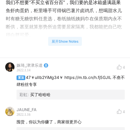
我们不想要“不买立省百分百”，我们要的是冰箱盛满蔬果
鱼虾肉蛋奶，柜里唾手可得锅巴薯片卤鸡爪，想喝甜水儿
时有糖无糖饮料任意选，卷纸抽纸姨妈巾在保质期内永不
断供，甚至就算形势所迫需要居家隔离，我都能把自己吃
得白胖可爱。
展开Show Notes
囤货可以不是无脑行为，它可以是持家有方的生活方式，
也是一个需要好好掂量、理智操作的行为。琳琅满目的购
买记录是我们对当下和未来的规划，下单和拆包装的时刻
姝琦_津津乐道
4
2022.1.14
承载了我们对热爱生活的自己的宠溺。
47￥uIIb2YiMg34￥ https://m.tb.cn/h.fj5GJIL 不叁不
置顶
肆粉丝专享
我们需要富足，需要挑选，需要仪式感，需要独处时有寄
彩虹
:
买了哈哈哈
托，能放飞自我；需要相爱时有陪伴，能袒露真心；需要
欢聚时恣意纵情，需要团圆时温情脉脉，无论何时何地何
JAUNE_FA
种境遇，都能面对最真实的自我，享受人生，不虚此行。
4
2022.1.16
就像本期节目的赞助商missberry贝瑞甜心一样，直面真
囤货，你以为你赚了，商家很更开心
实的需求，#真实，如此不同#。