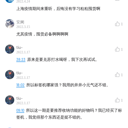
2022.4.24
上海疫情期间来重听，后悔没有学习粒粒囤货啊
安阑
1
2022.3.15
尤其疫情，囤货必备啊啊啊啊
tiu-
1
2022.1.17
38:23
原来是要兑苏打水喝呀，我下次再试试。
tiu-
1
2022.1.17
18:02
所以标签机哪家强？我用的井井小元气还不错。
tiu-
1
2022.1.17
09:10
所以这一期是要推荐收纳功能的好物吗？我已经买了标
签机，我觉得那个东西还是挺不错的。