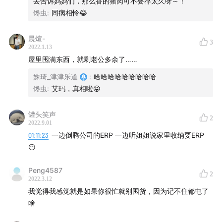
去告诉妈妈们，那么香的猪肉可不要存太久呀～！
困扰，接受所有不期而遇，不枉跌跌撞撞走这一遭。
馋虫
:
同病相怜😂
官网：
dao.fm
晨煊-
3
微信公众号： 津津乐道播客
2022.1.13
屋里囤满东西，就剩老公多余了……
微博：
津津乐道播客
Twitter：
@jinjinledaofm
姝琦_津津乐道
:
哈哈哈哈哈哈哈哈哈
Email： hi@dao.fm
馋虫
:
艾玛，真相啦😝
罐头笑声
2
2022.9.01
01:11:23
一边倒腾公司的ERP 一边听姐姐说家里收纳要ERP
😶
Peng4587
2
2022.3.12
我觉得我感觉就是如果你很忙就别囤货，因为记不住都屯了
啥