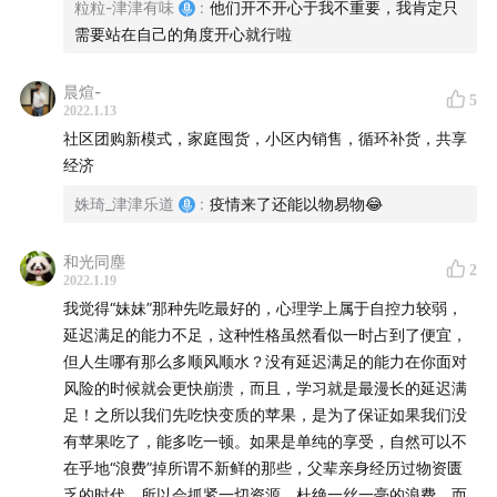
粒粒-津津有味
:
他们开不开心于我不重要，我肯定只
需要站在自己的角度开心就行啦
究竟有哪些东西能满足我们这些人生时刻？本期节目，听
三位在囤货方面有丰富经验的仓鼠主播为您一一道来。
晨煊-
5
2022.1.13
听友福利
社区团购新模式，家庭囤货，小区内销售，循环补货，共享
经济
MissBerry 烟花礼盒四瓶装，三种组合可选，原价184
姝琦_津津乐道
:
疫情来了还能以物易物😂
元，领取「不叁不肆」专属优惠后129元，同时加赠价值
32.4的3罐装气泡果酒
和光同塵
2
2022.1.19
优惠领取方式：
我觉得“妹妹”那种先吃最好的，心理学上属于自控力较弱，
延迟满足的能力不足，这种性格虽然看似一时占到了便宜，
点击链接
直达领券；
但人生哪有那么多顺风顺水？没有延迟满足的能力在你面对
小宇宙评论区置顶获得“不叁不肆”专属优惠链接；
风险的时候就会更快崩溃，而且，学习就是最漫长的延迟满
打开淘宝搜索“MissBerry旗舰店”或“贝瑞甜心”，找客服
足！之所以我们先吃快变质的苹果，是为了保证如果我们没
有苹果吃了，能多吃一顿。如果是单纯的享受，自然可以不
报暗号“不叁不肆”或“不三不四”，获取专属优惠券～
在乎地“浪费”掉所谓不新鲜的那些，父辈亲身经历过物资匮
复制「不叁不肆」专属优惠链接到淘宝：
乏的时代，所以会抓紧一切资源，杜绝一丝一毫的浪费。而