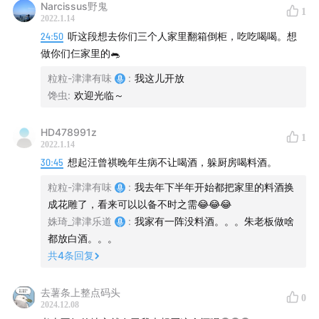
Narcissus野鬼
1
2022.1.14
24:50
听这段想去你们三个人家里翻箱倒柜，吃吃喝喝。想
做你们仨家里的🐀
粒粒-津津有味
:
我这儿开放
馋虫
:
欢迎光临～
HD478991z
1
2022.1.14
30:45
想起汪曾祺晚年生病不让喝酒，躲厨房喝料酒。
粒粒-津津有味
:
我去年下半年开始都把家里的料酒换
成花雕了，看来可以以备不时之需😂😂😂
姝琦_津津乐道
:
我家有一阵没料酒。。。朱老板做啥
都放白酒。。。
共
4
条回复
去薯条上整点码头
0
2024.12.08