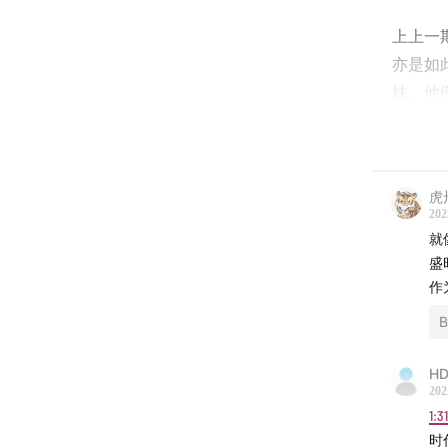
上上一
亦是如
妹。他
鸿一瞥
他们就
虎
同时，
202
就
贵的人
盛
尾，见
作
他上过
聊“蟑
HD
整期节
202
音乐时
1:3
时