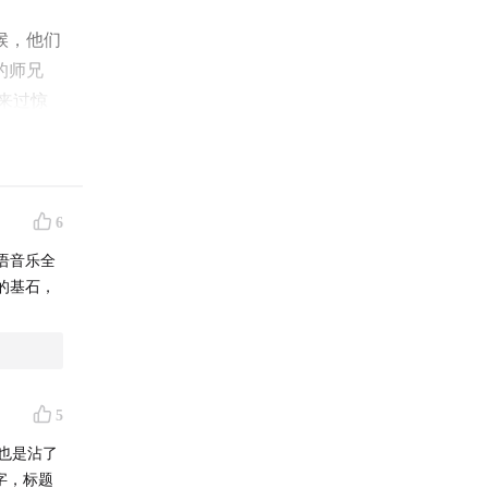
候，他们
的师兄
来过惊
6
篮球鞋最
语音乐全
金曲的末
的基石，
的一面。
们倾情畅
当年华语
5
也是沾了
字，标题