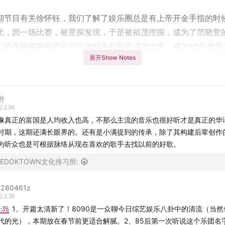
期节目有关徐怀钰，我们了解了娱乐圈总是有上帝开金手指的时
此，因一场比赛，被星探发现，于是被福茂挖掘，成为了范晓萱
们的美妙和声经唱片公司的精准包装而成功出道，成为90年代带
展开Show Notes
的歌唱团体
是这期节目的主角，IPIS蟑螂合唱团
卅
这期节目我邀请到一位比较特殊的嘉宾，小满。他说他是内地修
2.2.06
像真正的富国是人均收入也高，不那么主流的音乐也很好听才是真正的华
。他也是一名纯正的80后，因99年曾去新加坡念书，赶上华语
时期，这期还满长眼界的。还有是小满提到的传承，除了其构建后辈创作
证了八九十年代很多港台歌手去新加坡宣传新专辑时，尚为新人
为听众也是可根据脉络从现在喜欢的歌手去找以前的好歌。
8090的语音征集节目，而今天他作为本期节目的嘉宾，来和我
BEDOKTOWN文化传习所
:
🌝
螂”。在准备节目期间，为了收藏他还补齐了蟑螂的原版卡带。
280461z
目，聊得又激动又兴奋。从他过于激动的表达可以听出，嘉宾对
2.1.30
代充满眷恋与热情，饱含了真挚的爱与恨。
1:35
1、开篇太清新了！8090是一众聊今日综艺娱乐八卦中的清流（当然
代的光），本期放在春节前更适合解腻。2、85后第一次听说这个乐团名