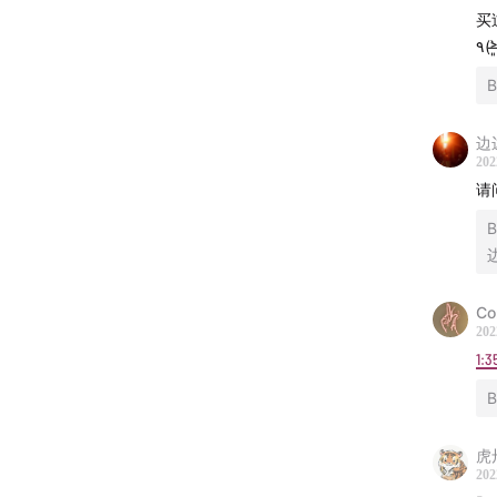
买
1:03:26
1:10:15
1:17:08
1:18:48
边
1:22:20
202
1:25:40
请
1:31:19
大
1:39:18
1:54:40
Co
背景音
202
1:3
IPIS
IPIS
IPIS
虎
IPIS
202