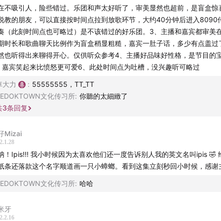
090有限公司听众群的方法
在不吸引人，险些错过。乐团和声太好听了，审美显然也超前，是盲盒惊
Frankie461 飞飞申请加入8090有限公司的听众群
说教的朋友，可以直接按时间点拉到放歌环节，大约40分钟后进入8090
奏（此刻时间点也可略过）是不该错过的好乐团。3、主播和嘉宾都审美
otes：
期时长和歌曲聊天比例作为盲盒稍显粗糙，嘉宾一肚子话，多少有点盖过
螂乐团/范晓萱 《Happy New Year》
然也听得出来聊得开心。仅供听众参考4、主播好品味好性格，是节目的
螂合唱团出道经历
、嘉宾笑起来比愤怒更可爱6、此处时间点为吐槽，没兴趣听可略过
一聊对IPIS蟑螂合唱团的第一印象
車大力
:
55555555，TT_TT
么是阿卡贝拉（无伴奏合唱）
BEDOKTOWN文化传习所
:
你聽的太細緻了
IPIS第一蟑》
共
3
条回复
PIS蟑螂翻唱《天空》
Mizai
PIS蟑螂《吸血鬼》前奏
2.1.28
PIS蟑螂《需要爱的是我》
呐！Ipis!!! 我小时候因为太喜欢他们还一度告诉别人我的英文名叫ipis 🤣
IPIS第二蟑 Second Album》
纸条还落款这个名字顺道画一只小蟑螂。看到这集立刻秒回小时候，感谢主播
PIS蟑螂《爱情换日线》
BEDOKTOWN文化传习所
:
哈哈
白色幕后创作组合与“深白色二人组”
IS蟑螂《Good morning Good Afternoon&Good night》
米牙
2.2.16
PIS蟑螂《海》