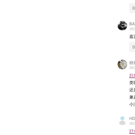
徐怀钰
梁静茹
菲 A
王
BA
202
组合
嘉
无印良
时代眼
糖
202
厉曼婷
21:
石
94
类
还
兼
小
HD
202
27: