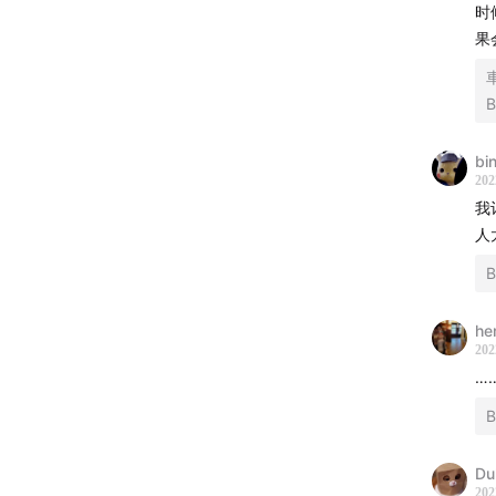
时
果
bi
202
我
人
he
202
…
Du
202