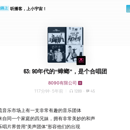
听播客，上小宇宙！
勤路上
睛好累
63: 90年代的“蟑螂”，是个合唱团
8090有限公司
117分钟
·
5年前
1289
·
45
流音乐市场上有一支非常有趣的音乐团体
来自同一个家庭的四兄妹，拥有非常美妙的和声
乐唱片界曾用“美声团体”形容他们的出现