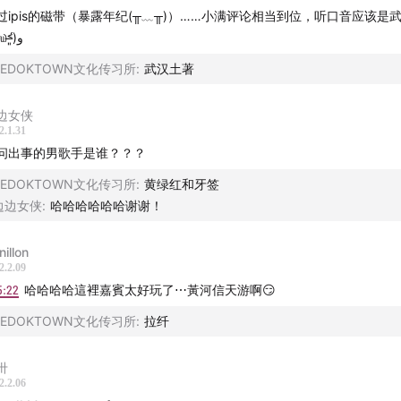
过ipis的磁带（暴露年纪(╥﹏╥)）……小满评论相当到位，听口音应该是
《IPIS第三蟑 帮个忙》
٩(˃̶͈̀௰˂̶͈́)و
IPIS蟑螂《什么是爱》
BEDOKTOWN文化传习所
:
武汉土著
《IPIS第四蟑 忘了我是谁》
IPIS蟑螂《忘了我是谁》与李敖
边女侠
IPIS蟑螂《分手》
2.1.31
音乐生涯的尾声
问出事的男歌手是谁？？？
哥三弟的PO2组合，《Oh 宝贝》单曲和《野狼disco》
BEDOKTOWN文化传习所
:
黄绿红和牙签
Tension收割了蟑螂离去后的RNB组合市场
边边女侠
:
哈哈哈哈哈哈谢谢！
IPIS蟑螂《帮个忙》
nillon
乐
2.2.09
5:22
哈哈哈哈這裡嘉賓太好玩了⋯黃河信天游啊😏
蟑螂《说你爱我》
BEDOKTOWN文化传习所
:
拉纤
蟑螂《游戏》
蟑螂《失恋中请勿打扰》
卅
蟑螂《你知不知道》
2.2.06