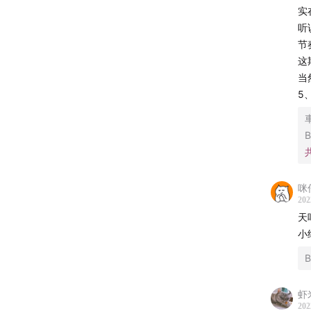
加入8
实
+VX 
听
节
Shown
这
00:00
蟑
当
08:48
蟑
5
11:22
聊
21:11
什
33:17
《
33:58
I
咪仔
40:06
I
202
44:50
I
天
46:33
《
小
48:19
I
50:30
深
51:50
IP
虾
53:30
202
I