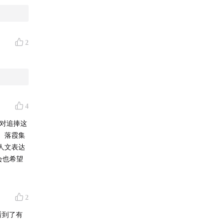
侯湘婷
忆莲
王
2
4
碟与滚
对追捧这
、落霞集
人文表达
会也希望
2
看到了有