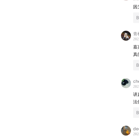
因
青
202
嘉
真
ch
202
讲
法
de
202