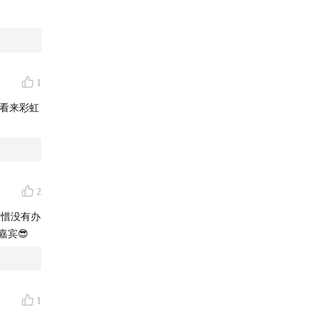
1
我看来彩虹
2
可惜没有办
嘉宾😎
1