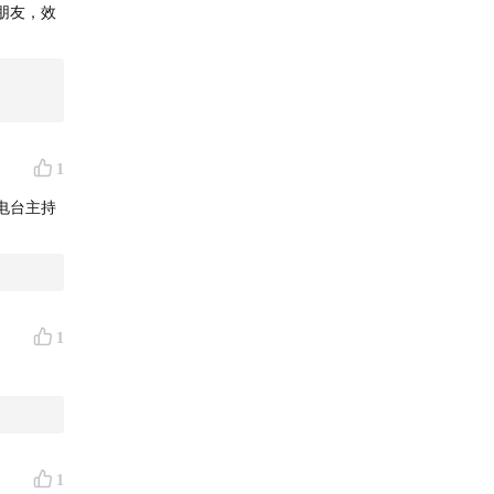
朋友，效
1
电台主持
1
1