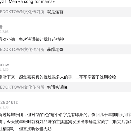
yz II Men «a song for mama»
on《SMART》
蟑螂《溜溜》
BEDOKTOWN文化传习所
:
就是这首
蟑螂《碰碰》
n《Our Story （A Cappella）》
卅
2.2.06
二人组《鱼在水里哭》
喜欢小满，每次讲话都让我打起精神
090有限公司听众群的方法
BEDOKTOWN文化传习所
:
暴躁老哥
Frankie461 飞飞申请加入8090有限公司的听众群
nxinw
2.1.30
时光机：
期听下来，感觉嘉宾真的握过很多人的手……车车辛苦了这期哈哈
BEDOKTOWN文化传习所
:
实话实说嘛
陈奕迅 A
陈奕迅 B
张震岳
伍佰
周华健
陶喆
周杰伦
李宗盛
张
280461z
宇
熊天平
任贤齐
张雨生
2.1.30
听过蟑螂乐团，但对“深白色”这个名字是有印象的。倒回几十年前听到可
赏，今天被年轻时就有好品味的主播嘉宾发掘出来确是宝藏了（听完后就
吐槽都对，但直接听歌也无妨