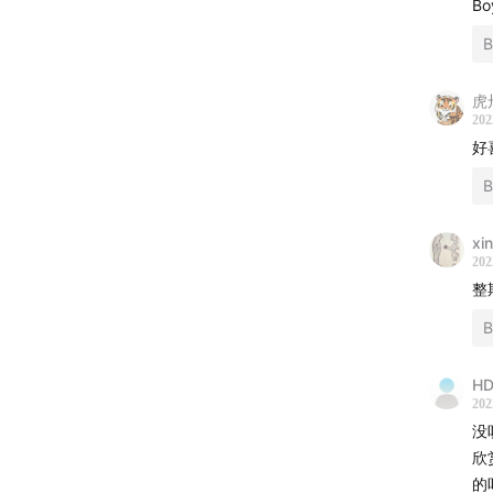
Bo
Tensi
IPIS
IPIS
Tensio
虎
202
深白色
好
加入8
+VX 
xi
202
8090
整
男歌手
黄舒骏
HD
鸿明
张
202
没
女歌手
欣
的