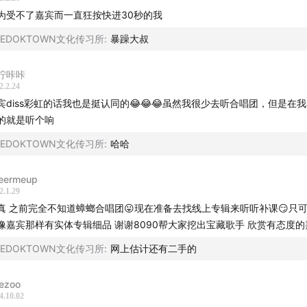
为受不了嘉宾而一直狂按快进30秒的我
BEDOKTOWN文化传习所
:
暴躁大叔
柠咔咔
2.2.24
宾diss彩虹的话我也是挺认同的😂😂😂虽然我很少去听合唱团，但是在
的就是听个响
BEDOKTOWN文化传习所
:
哈哈
eermeup
2.1.29
真 之前完全不知道蟑螂合唱团😛现在准备去找线上专辑来听听补课😏只
像嘉宾那样有实体专辑细品 谢谢8090帮大家挖出宝藏歌手 欣赏有态度的
BEDOKTOWN文化传习所
:
网上估计还有二手的
ezoo
4.10.02