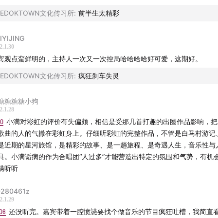
萧亚轩
那英
关淑怡
陈淑桦
雷光夏
戴佩妮
萬芳
陈珊妮
杨千嬅
BEDOKTOWN文化传习所
:
前半生太精彩
许茹芸
杨乃文
陈绮贞
莫文蔚
孙燕姿
蔡健雅
江美琪
范晓萱
林
菲 B
许美静
张惠妹 A
张惠妹 B
张惠妹 C
梁咏琪
齐豫
IYIJING
2.1.30
宾观点蛮鲜明的，主持人一次又一次控局哈哈哈哈好可爱，这期好。
品
凡人二重唱
五月天A
五月天B
优客李林
与非门
BEDOKTOWN文化传习所
:
疯狂刹车失灵
泪
糖糖糖糖小狗
2.1.28
作词的歌
飞碟拾遗
电视剧金曲A
电视剧金曲B
彩铃时代
魔岩
飞
10
小满对彩虹的评价有失偏颇，相信是受那几首打趣的出圈作品影响，把
新生代
卡拉OK
MV回忆
歌曲的人的气撒在彩虹身上。仔细听彩虹的完整作品，不管是白马村游记
是近期的星河旅馆，是精彩的故事、是一趟旅程、是奇遇人生，音乐性与
具。小满诟病的作为合唱团“人过多”才能营造出特定的氛围和气势，有机
满听听
280461z
2.1.29
06
还没听完。嘉宾带着一腔愤懑要找个做音乐的节目疯狂吐槽，我简直