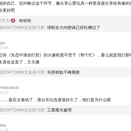
候的自己。也许略过这个环节，像分享心爱玩具一样更直接分享给有缘的
会更好吧
車大力
:
哈哈哈
BEDOKTOWN文化传习所
:
球鞋在大内密谈已经吐槽过了
ngx
2.4.03
记得《失恋中请勿打扰》的火爆程度不啻于《帮个忙》，要么就是我们那
太喜欢这首了，天天播
BEDOKTOWN文化传习所
:
失戀有點千峰萬壑
rmesoasis
2.3.22
………嘉宾太激动了，港台乐坛也衰落好久了，他们是为什么呢
BEDOKTOWN文化传习所
:
工業廢水處理
lulu
2.2.28