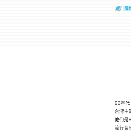
通
眼
90年代
台湾主
他们是
流行音