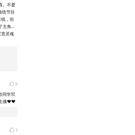
喜。不爱
传统节目
在线，但
了主角…
宝贵灵魂
6
 给同学写
❤️❤️
3