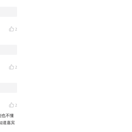
2
2
信哲
游
2
能也不懂
知道嘉宾