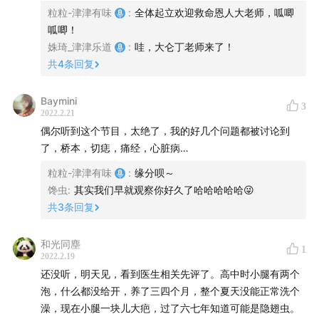
4.开胸修补房间隔缺损需要心脏停跳、体外循环，然后把心
制作团队
粒粒-津津有味
:
全体起立欢迎救命恩人大老师，呱唧
脏切开贴一个补片，再缝回去。如果以后有冠心病、主动脉
呱唧！
疾病之类需要二次开胸的话，创伤出血都会比首次开胸要严
主播 / 姝琦、粒粒、馋虫
姝琦_津津乐道
:
哇，大仑丁老师来了！
重，所以能做微创就不要开胸啦～
共
4
条回复
嘉宾 / 范范
后期 / 姝琦
有不舒服要好好看病哦～
Baymini
封面 / 丁丁
3
加油，奥利给( ´▽` )ﾉ
2022.2.21
产品统筹 / bobo
偶尔听到这个节目，太绝了，我的好几个问题都被讨论到
了，桥本，切痣，痛经，心脏病…
关于「不叁不肆」
粒粒-津津有味
:
缘分呗～
馋虫
:
其实我们早就观察你好久了哈哈哈哈哈😜
三个打破传统理念、不按人生轨迹发展的女生，不拘泥于
共
3
条回复
传统，不在乎他人眼光，在播客里一起挥泪、言笑、励
人、悦己，让感性交汇，让理性碰撞，让共鸣之声更响。
和光同塵
1
聊感情，聊经历，聊八卦，聊囧事，聊喜悦烦恼，聊渴望
2022.2.19
困扰，接受所有不期而遇，不枉跌跌撞撞走这一遭。
还没听，明天见，看到医生相关先评了。高中时小腿有两个
泡，什么都没给开，养了三四个月，整个夏天没能正常洗个
官网：
dao.fm
澡，现在小腿一块儿大疤，过了六七年知道可能是隐翅虫。