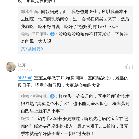
说，那就是要截肢了…
院。实在是太远了又不方便我就心想再忍一天看看，因为前
碱水生面
:
同款妈妈，而且我爸爸是医生，所以我基本不
两天都是下午三四点以后恢复了八九成，自认为是不是多休
去医院，他们俩现场问诊，过一会就把药买回来了，然后
息就能自愈？果然隔天下午又恢复了一些，整个病情折腾了
我就吃，吃不好再说，吃好了“爸妈英明”(๑•̀ㅂ•́)و✧
我一周多，然后大概又自愈了。医院在我这信用是负的，就
版权声明
粒粒-津津有味
:
哈哈哈哈哈哈你不打算采访一下你神
会看点头疼脑热跌打损伤之流的各科的常见病，根本就懒得
奇的母上大人吗
听你聊你身体的问题，就会让你做一堆检查，然后自顾自的
除非特别说明，收录、引用、转载本站内容必须遵循津津
共
7
条回复
做排除法，分析你是大概率什么病，无德又无能，全部精力
乐道播客网络的
版权声明
要求，如希望参与本节目评论区
都用在多看几个号多开几副药上，不知道这群庸医害了多少
讨论，也请留意
评论须知
。如有异议需首先与我们联系，
人浪费时间浪费金钱，甚至拖延治疗导致不可逆的后果。朱
煜东
1
否则我们视为您已同意了版权声明和评论须知。
2022.2.21
总从来diss中医中药，我也想反驳一下，在这个心因性疾病
01:33:00
宝宝去年做了开胸(房间隔，室间隔缺损)，难熬的一
越来越多，不知何故的怪病越来越频发的时代，诊断上或许
段日子。毕竟心脏问题，大家总会如临大敌
并不是所谓的查清了更多的病患，而且很多少见病是被称为
无法治愈的，但往往人体自愈的能力很强大的时候很多疾病/
粒粒-津津有味
:
摸摸头，确实是的，医生即便说“技术
健康问题就在无声无息之间解决了。很多癌症在没长够尺寸
很成熟”“其实是个小手术”，也不能完全不担心，概率落到
之前很难查出来具体位置性状，能查出来也是要人受大罪切
自己头上就不是小事了
掉的程度了。而世界上也有无数医学无法解释的神奇病历，
馋虫
:
宝宝的手术家长会更难过，听说先心病的宝宝在照
比如得新冠后癌症没了，得新冠后味觉恢复这种，保持一个
顾的时候还要严格限制摄入，真是太难了……拍拍，做完
健康的心态和经常运动的身体才是多活两年最朴实的解决办
手术就是个好孩子啦～一切都过去啦！