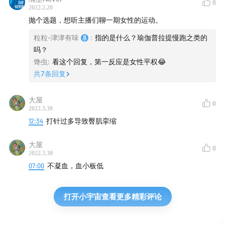
0
2022.2.20
抛个选题，想听主播们聊一期女性的运动。
粒粒-津津有味
:
指的是什么？瑜伽普拉提慢跑之类的
吗？
馋虫
:
看这个回复，第一反应是女性平权😂
共
7
条回复
大屋
0
2022.3.30
12:34
打针过多导致臀肌挛缩
大屋
0
2022.3.30
07:00
不凝血，血小板低
打开小宇宙查看更多精彩评论