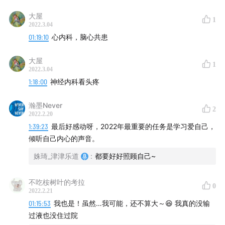
大屋
1
2022.3.04
01:19:10
心内科，脑心共患
大屋
1
2022.3.04
1:18:00
神经内科看头疼
瀚墨Never
2
2022.2.20
1:39:23
最后好感动呀，2022年最重要的任务是学习爱自己，
倾听自己内心的声音。
姝琦_津津乐道
:
都要好好照顾自己~
不吃桉树叶的考拉
0
2022.2.21
01:15:53
我也是！虽然…我可能，还不算大～😆 我真的没输
过液也没住过院