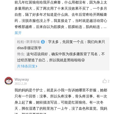
前几年红斑狼疮给我开点癣膏，什么用都没有，因为身上太
微信公众号： 津津乐道播客
多量用的大，买了两次用了十来天没效果不买了，一个多月
微博：
津津乐道播客
自愈，隔了好多年才知道是什么病。去年后背疼给开两幅膏
Twitter：
@jinjinledaofm
药，没脱衣服也没上手，我直接走了，当时就是越活动背心
Email： hi@dao.fm
脊椎那越疼，后来自以为筋膜炎，筋膜粘连，肌肉粘连，绕
了一大圈，最后自己大概了解到可能是竖脊肌的问题导致的
展开
椎小关节紊乱所以越活动到极限角度越有那种牵拉疼，以及
粒粒-津津有味
:
字太多，先回复一个点：我们向来只
周围整片的肌肉都劳损和僵硬(久坐导致)现在自己随便练练
diss非循证医学
背部力量和拉伸尝试缓解，现状就是练完转天疼的更厉害明
馋虫
:
这句话说得好，确实中医为很多庸医背了骂名，不
显一些。我切扁桃体那次当时门诊顺便查查鼻子，门诊做完
过经历塑造了自己，所以我就是黑啦啦啦😜
检查给我开了个鼻炎的喷剂，我回来拿着看了半天，然后问
共
18
条回复
他这是什么，他骗我说这是麻药，刚才给你做鼻镜用的，真
当人是傻子吗？要是早知道他不是主刀我早就投诉他了。可
Wayway
2
能也是我比较奇葩，得的都是少见病，去年还有一次左耳听
2022.2.20
不到低频了，因为切扁桃体那次，耳鼻喉门诊有个小哥哥也
我的妈妈是个护士，就是从小我一告诉她哪里不舒服，她都
是耳朵出问题没及时就诊，终生无法治愈了，所以我知道这
只有一个回答：没事。所以头疼没事，骨头疼没事。有一次
个器官等不起。网上查了查是低频耳聋，我就抓紧就近去了
身上起了瘢，她轻描淡写说，可能是红斑狼疮。有一次冬
上次这家二甲医院(话说他家年底年初的刚升3级了)结果告诉
天，脚在湿透了的鞋里泡了一上午，没了血色和直觉。我妈
我他们做不了检查，五一放假，没有设备，让我问问南开医