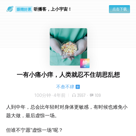
眼睛好累
听播客，上小宇宙！
点击下载
一个人
一有小痛小痒，人类就忍不住胡思乱想
不叁不肆
100分钟
·
4年前
3557
·
109
人到中年，总会比年轻时对身体更敏感，有时候也难免小
题大做，最后虚惊一场。
但谁不宁愿“虚惊一场”呢？