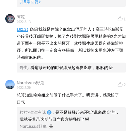
法，中医为庸医背了这么多锅，我今天也把西医的庸医也列
共
5
条回复
了列，实际上这些大夫都跟当年放血把皇帝放死的一样，他
们懂得太少。在宇宙面前我们无限的无知，在人体面前也差
阿涼
1
不多，不单论中医西医，能治好病就是好医生(可惜就是没让
2022.3.13
我遇见好医生，无论中西)(或许朱总也是遇到的都是靠谱西
1:02:23
🙋🏻我就是住院全麻拿出恆牙的人！高三時吃飯咬到
医和不靠谱中医😏)
小碎骨後牙齒開始搖，掉了之後到大醫院照更精密的X光才知
道下面有一顆長不出來的恆牙，然後醫生說因爲它很靠近神
經，所以開刀後一定會有些損傷，所以我後來用水沖左下顎
時都會麻麻的。
馋虫
:
看这条评论的时候浑身起鸡皮疙瘩，麻麻的😂
Narcissus野鬼
2
2022.2.20
总算知道粒粒姐之前做了什么手术了。听完讲，感觉松了一
口气
粒粒-津津有味
:
是不是解释起来还挺“说来话长”的，
我就等着录这期节目当官方解释版了🤣
Narcissus野鬼
:
是