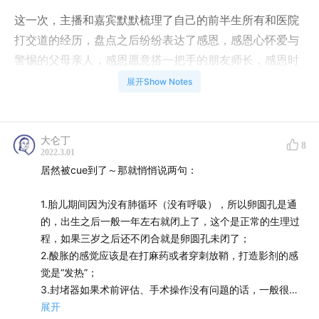
这一次，主播和嘉宾默默梳理了自己的前半生所有和医院
打交道的经历，盘点之后纷纷表达了感恩，感恩心怀爱与
警惕的父母亲人，感恩愿意搭一把手的朋友师长，感恩时
机，感恩运气。
展开Show Notes
更应该被感恩的是我们自己。
大仑丁
8
人体内的每一个细胞都是互不认识的，它们都在按照自己
2022.3.01
的本能工作、运动、代谢、死亡，这成百上亿个“各司其
居然被cue到了～那就悄悄说两句：
职”的细胞加在一起，就组成了我们，组成了一个庞大的宇
1.胎儿期间因为没有肺循环（没有呼吸），所以卵圆孔是通
宙。
的，出生之后一般一年左右就闭上了，这个是正常的生理过
程，如果三岁之后还不闭合就是卵圆孔未闭了；
我们是我们的身体唯一信赖并且一直在合作的伙伴，还有
2.酸胀的感觉应该是在打麻药或者穿刺放鞘，打造影剂的感
什么理由去焦虑、惶恐、自轻自贱、漫不经心呢？
觉是“发热”；
3.封堵器如果术前评估、手术操作没有问题的话，一般很难
最后，友情提示：可以胡思乱想，不要无端焦虑。
移位；
展开