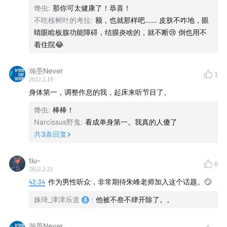
馋虫
:
那你可太健康了！恭喜！
不吃桉树叶的考拉
:
额，也就那样吧…… 皮肤不咋地，眼
睛眼睑板腺功能障碍，结膜炎啥的，就不断😢 倒也用不
着住院😂
瀚墨Never
1
2022.2.19
身体第一，调整作息的我，起床来听节目了。
馋虫
:
棒棒！
Narcissus野鬼
:
看成单身第一。我真的人傻了
共
3
条回复
tiu-
0
2022.2.21
42:34
作为男性听众，非常期待朱峰老师加入这个话题。🙄
姝琦_津津乐道
:
他被不叁不肆开除了。。
瀚墨Never