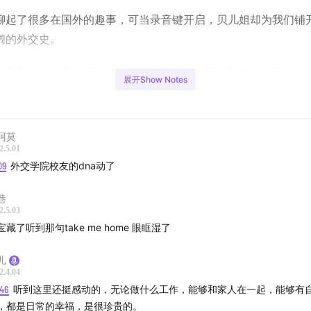
聊起了很多在国外的趣事，可当录音键开启，贝儿姐却为我们铺
阔的外交史。
档案到赴外指导，贝儿姐在从业的三十多年里，见证也经历了大
展开Show Notes
件。
出境工作，参与筹备香港和澳门的回归，谈判桌上的唇枪舌剑以
阿莫
治环境，如今听来依然惊心动魄。
2.5.01
09
外交学院校友的dna动了
人而言，中国的使领馆就是他们在异国他乡的娘家。无论是证件
，还有驻在国发生战乱、涉华事件等，大家第一时间都会向使领
巷
2.5.03
宝藏了听到那句take me home 眼眶湿了
在国外的十多年，也帮助了许多华人，收到了各界人士给她邮寄
儿
些也都是她宝贵的珍藏。
2.4.04
:46
听到这里还挺感动的，无论做什么工作，能够和家人在一起，能够有
儿姐已经退休在家，照顾人家的同时，也捡起了许多年少的爱好
，都是日常的幸福，是很珍贵的。