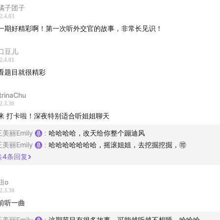
橘子团子
tty And The Heartbreakers – I Won’t Back Down
2.4.03
enver – Take Me Home, Country Roads
一期好精彩啊！第一次听外交官的故事，非常长见识！
ce – Time in a Bottle
口豆儿
 – Don’t Stop Believin’
2.4.01
看题目就很精彩
trinaChu
2.3.30
来 打卡啦！深夜特别适合听姐姐聊天
王美丽Emily
:
哈哈哈哈，改天给你整个蹦迪风
友群」请搜索wx：Tang-x-x
王美丽Emily
:
哈哈哈哈哈哈哈，摇滚姐姐，去挖掘挖掘，🉑
共
4
条回复
妞o
2.3.30
前听一曲
王美丽Emily
:
这期节目有很多故事，可能越听越不想睡，哈哈哈