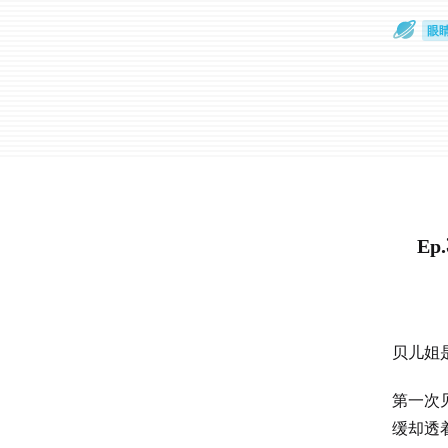
眼
一
E
贝儿姐
第一次
缓却透