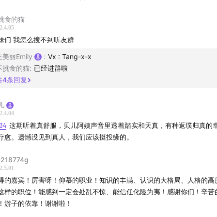
养鱼、学钢琴、上网课，每天都闲不住。她说退休后像是开启了
挑食的猫
2.4.05
在正痴迷于“用婴儿的眼睛重新认识世界”。
妹们 我怎么搜不到听友群
事，贝儿姐依然对身边的一切充满好奇。欢迎你点开这期节目，
王美丽Emily
:
Vx : Tang-x-x
识外交官，感受历练过的岁月，如何美的耀眼。
不挑食的猫
:
已经进群啦
共
4
条回复
目中，您将听到关于以下内容的讨论：
儿
老师回归！
2.4.04
:34
这期听着真舒服，贝儿阿姨声音里透着踏实和天真，有种返璞归真的
交官姐姐点名夸赞时间；
疗愈。遗憾没见到真人，我们应该挺投缘的。
案里的珍宝；
驻外全球几乎跑一圈；
218774g
险往往意想不到；
2.5.01
得的嘉宾！厉害呀！仰慕的职业！知识的丰满、认识的大格局、人格的高
乱被武装部队夹在中间拍照；
这样的职位！能感到一定会处乱不惊、能信任化险为夷！感谢你们！辛苦
养成记可能会劝退不少人；
！游子的依靠！谢谢啦！
员是文装的解放军；