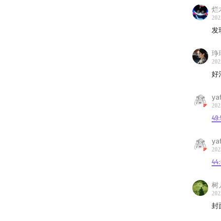
到了外
烂
202
亲历两
发
上了谈
在国外
琤
面临国
202
好
家人探
如今像
ya
养花养
202
49:
本期鸣
ya
202
44
主播：
嘉宾：
树
剪辑：
202
配乐：Wi
封
音乐：Sti