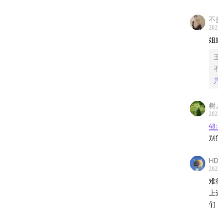
养花、
不
202
生，现
姐
经历世
姐，认
本期节
树
欢迎牧
202
48
退休外
别
外交档
十几年
HD
驻外风
202
难
遭遇战
上
外交官
们
外交人