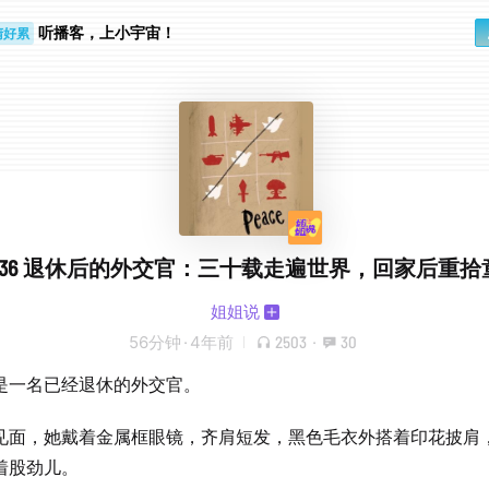
睛好累
个人
听播客，上小宇宙！
p.36 退休后的外交官：三十载走遍世界，回家后重拾
姐姐说
56分钟
·
4年前
2503
·
30
是一名已经退休的外交官。
见面，她戴着金属框眼镜，齐肩短发，黑色毛衣外搭着印花披肩
着股劲儿。