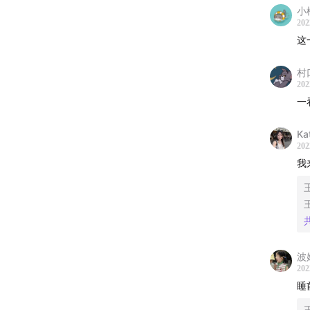
小
Tom Pe
202
John D
这
Jim Gro
村
Journey
202
一
Ka
202
我
「加入听
波
202
睡