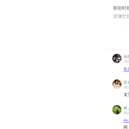
寒暄时
波澜壮
从管理
外交事
第一次
米
杂的政
202
16:
对于国
络亲友
笙
202
助。
太
贝儿姐
树
卡，这
202
44
如今贝
间