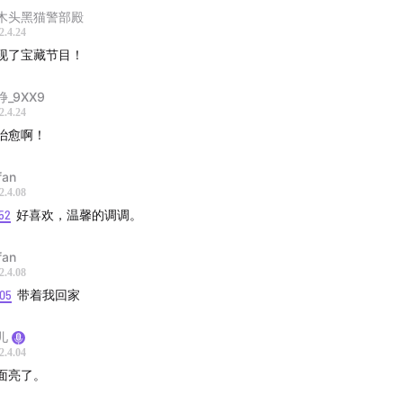
交部，出国并不像散步；
木头黑猫警部殿
2.4.24
次回归，谈判过程像电影；
现了宝藏节目！
判桌是朋友也要严肃交涉；
就是国人的娘家人；
琤_9XX9
内外无时差24小时服务的窘境；
2.4.24
治愈啊！
亲后触景生情“拉黑”公园小路；
婴儿一样开启退休后的第二人生；
fan
鱼还跟小朋友学钢琴。
2.4.08
52
好喜欢，温馨的调调。
谢：
fan
2.4.08
:05
带着我回家
六月、美丽、牧老师
贝儿姐
儿
美丽、小谢
2.4.04
ll
面亮了。
ng – Shape of My Heart