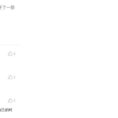
开了一部
大小小的
及当年复
4
丢失、联
馆寻求帮
3
的感谢贺
3
自己的时
。