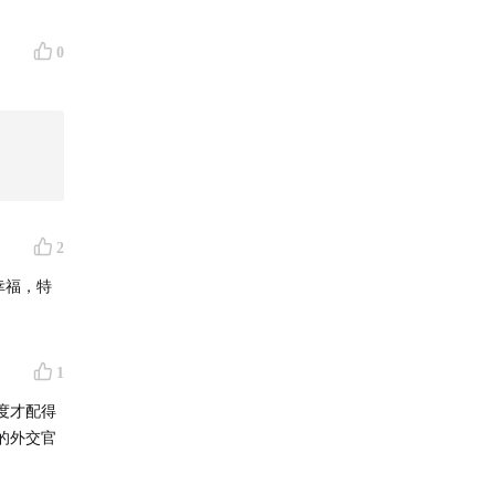
第二人
0
认识贝儿
2
幸福，特
1
度才配得
的外交官