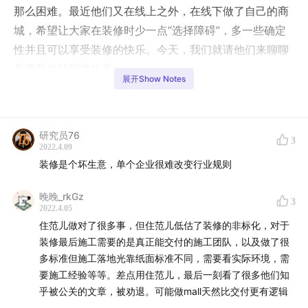
那么困难。最近他们又在线上之外，在线下做了自己的商
城，希望让大家在装修时少一点“选择障碍”，多一些确定
性并且可以享受装修的快乐。今天，我们就请他们来聊聊
关于装修的那些故事。
展开Show Notes
嘉宾介绍
刘羡然，住范儿CEO，毕业于清华大学。大学时曾创立英
研究员76
3
2022.4.09
语学习服务公司易说点，被并购，毕业即创立住范儿，入
装修是个坏生意，单个企业很难改变行业规则
选创业邦“2018年30岁以下创业新贵榜单”，荣登“2018胡
润30X30创业领袖”榜单。
晚晚_rkGz
3
2022.4.05
余跃，华创资本投资人。关注移动社交与娱乐、生活消费
住范儿做对了很多事，但住范儿低估了装修的非标化，对于
装修最后施工需要的是真正能交付的施工团队，以及做了很
等行业，曾参与智齿科技、只二、住范儿等企业的投资。
多标准但施工落地光靠纸面标准不同，需要看实际环境，需
要施工经验等等。差点用住范儿，最后一刻看了很多他们知
节目互动
乎被公关的文章，被劝退。可能做mall天然比交付更有逻辑