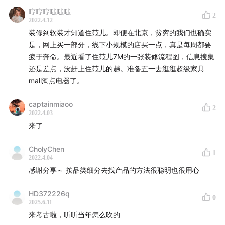
住范儿为听友送出了5份礼物：“装修避坑盒子”（商城售价
哼哼哼嗤嗤嗤
99元）+乐扣乐扣保温水杯，在评论区留言，告诉我们你
2
2022.4.12
对这期节目的感受，我们将抽取五个最佳评论送出这份礼
装修到软装才知道住范儿。即便在北京，贫穷的我们也确实
物。
是，网上买一部分，线下小规模的店买一点，真是每周都要
疲于奔命。最近看了住范儿7M的一张装修流程图，信息搜集
如果你滴家要装修或者想要购买家居家电，还可以加住范
还是差点，没赶上住范儿的趟。准备五一去逛逛超级家具
mall淘点电器了。
儿客服微信：18810723766，发送暗号”购物”，领取
3000元购物优惠券哟！
captainmiaoo
2
2022.4.03
制作团队
来了
主播 / 朱峰、某高老师
CholyChen
1
嘉宾 / 刘羡然、余跃
2022.4.04
感谢分享～ 按品类细分去找产品的方法很聪明也很用心
后期 / 卷圈
封面 / 丁丁
HD372226q
0
产品统筹 / bobo
2025.6.11
来考古啦，听听当年怎么吹的