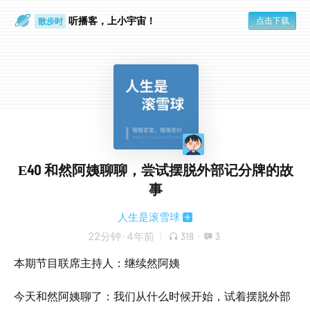
听播客，上小宇宙！
点击下载
散步时
通勤路上
E40 和然阿姨聊聊，尝试摆脱外部记分牌的故
事
人生是滚雪球
22分钟
·
4年前
318
·
3
本期节目联席主持人：继续然阿姨
今天和然阿姨聊了：我们从什么时候开始，试着摆脱外部