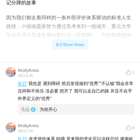
记分牌的故事
因为我们都走着同样的一条外部评价体系驱动的标准人生
路线：小镇做题家努力通过高考来到一线城市，重点大学
毕业后进入高速发展的新行业（互联网），升职加薪很符
合标准奋斗人生的叙事——直到有一天，这张外部记分牌
展开Show Notes
不奏效了，我们开始反思自己的人生，并主动或被动开启
了另一种人生叙事。
MollyAnes
1
和尊敬的人一起工作，钻研业务实际运转的本质，购买优
2022.5.10
10:27
我也是 遇到障碍 然后发现做到“优秀”“不认输”我会非常
秀的好资产，阅读、思考并实践正确的道理，不断内化让
压抑和不快乐 没必要 想开了 我可以走自己的路 并且不在乎
自我成长。
外界定义的“优秀”
而外在的价值，会随时间慢慢投射展现。
毛远
:
为你开心
水到渠成，好过意外之喜。
MollyAnes
0
2022.5.10
【本集传送门】
15:23
改变评价体系 哇哦 原来我的变化可以这样总结 谢谢哈