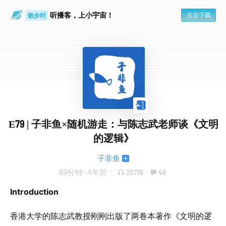
听播客，上小宇宙！
点击下载
散步时
通勤路上
E79 | 子非鱼×随机游走：与陈志武老师谈《文明
的逻辑》
子非鱼
89分钟
·
4年前
20778
·
48
Introduction
香港大学的陈志武教授刚刚出版了两卷本著作《文明的逻