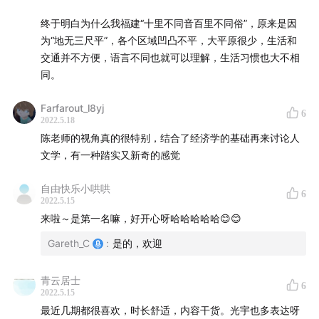
陈志武《文明的逻辑》
终于明白为什么我福建“十里不同音百里不同俗”，原来是因
为“地无三尺平”，各个区域凹凸不平，大平原很少，生活和
交通并不方便，语言不同也就可以理解，生活习惯也大不相
BGM
同。
程锦远《我的好大歌》
Farfarout_l8yj
6
2022.5.18
陈老师的视角真的很特别，结合了经济学的基础再来讨论人
文学，有一种踏实又新奇的感觉
自由快乐小哄哄
6
2022.5.15
来啦～是第一名嘛，好开心呀哈哈哈哈哈😊😊
Gareth_C
:
是的，欢迎
青云居士
6
2022.5.15
最近几期都很喜欢，时长舒适，内容干货。光宇也多表达呀