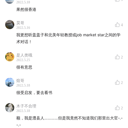
2022.5.18
果然很香港
昊哥
4
2022.5.16
我更想听盖盖子和北美年轻教授或job market star之间的学
术对话！
是人类哦
2
2022.5.25
很有意思
煊哥
2
2022.5.18
很受启发，要去看书
木子不合理
2
2022.5.18
额，我是澧县人…………但是我竟然不知道我们那里出大官-.-
-.-