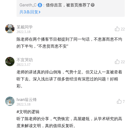
Gareth_C
:
借你吉言，被首页推荐了😄
气候要素？
共
3
条回复
49:19
落后制度的锁定效应，在“避险能力”这一话题中是否
某戴同学
依然存在？
22
2022.5.18
陈老师在两个播客节目都提到了同一句话，不患寡而患不均
59:05
儒家文化发挥的作用与儒家文化演进的逻辑，二者
的下半句，“不患贫而患不安”
是一体化的吗？
不宜哭叻
22
01:06:45
核武与全球变暖这两项新型风险，人类文明是否
2022.5.17
老师的讲述真的排山倒海，气势十足。但又让人一直被牵着
可以应对？
听下去。深入浅出讲了很多曾经没有深思过的问题！好精
彩。
01:17:27
十余年的写作历程中，本书如何生长和演进？
Ivan翁云锋
01:23:30
从金融学到经济史，归根结底是以自身的研究兴
7
2022.5.18
趣为指引。
#文明的逻辑
听了陈老师的分享，气势恢宏，高屋建瓴，从学术研究的高
Reference
度来解读文明，真的值得反复听。