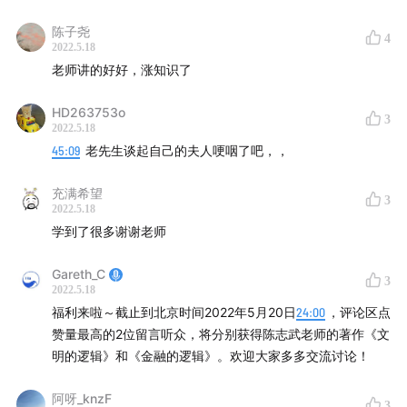
陈子尧
4
2022.5.18
老师讲的好好，涨知识了
HD263753o
3
2022.5.18
45:09
老先生谈起自己的夫人哽咽了吧，，
充满希望
3
2022.5.18
学到了很多谢谢老师
Gareth_C
3
2022.5.18
福利来啦～截止到北京时间2022年5月20日
24:00
，评论区点
赞量最高的2位留言听众，将分别获得陈志武老师的著作《文
明的逻辑》和《金融的逻辑》。欢迎大家多多交流讨论！
阿呀_knzF
3