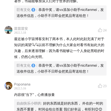
著作，书籍能够加深人们对于世界的理解。
陈志武，香港大学经管学院教授
巨有文化
:
恭喜中奖，请vx添加小助手nicifanmei，发
徐轶青，斯坦福大学政治系助理教授，播客《随机游走》
送收件信息，小助手不日即会把奖品寄送给您！
主播
苗苗苗安
24
2022.5.18
Highlights
最近被小宇宙博客安利了两本书，本人此时此刻充满了对于
知识的渴望🔍🔍以前不理解为什么大家会对看书有如此大的
01:45
书名的由来：有没有“史”字的背后考量。
兴趣，后来逐渐理解：因为看书能够让一个人身处黑暗的时
候，仍然心向光明。
05:30
如果以生产率作为文明发展的唯一测度，那人类历
巨有文化
:
恭喜中奖，请vx添加小助手nicifanmei，发
史值得研究的只有一件事——工业革命。
送收件信息，小助手不日即会把奖品寄送给您！
10:08
从周朝开始，中国就已经选择重点解决风险挑战问
Poponana
题。
23
2022.5.16
内容很“当下”，心疼播放量
25:08
“风险”的定义是什么，“规避风险”的主体又是谁？
自由快乐小哄哄
:
好的东西就是好的东西， 外在的一时的
东西不重要， 时间会给出答案 我们好幸运，有听到😊😊
37:57
对于区域发展差异的追问，最终是否都归于地理或