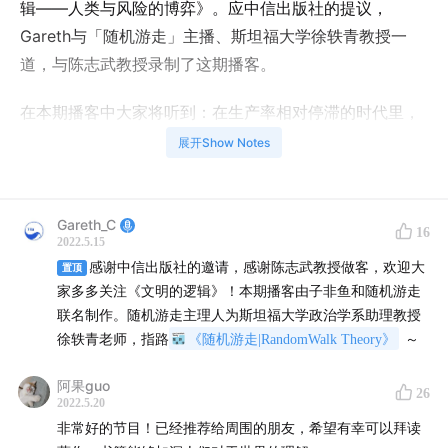
辑——人类与风险的博弈》。应中信出版社的提议，
Gareth与「随机游走」主播、斯坦福大学徐轶青教授一
道，与陈志武教授录制了这期播客。
在本期播客中大家将听到：在生产率相对停滞的时代里，
人类文明以何种形式取得进步？除了生产率之外，还有哪
展开Show Notes
些指标可以刻画人类文明发展水平？如何在一个统一的框
架下，理解婚姻、宗族和儒家文化？环球贸易和金融市场
的蓬勃发展，是否有共同的底色？
Gareth_C
16
2022.5.15
感谢中信出版社的邀请，感谢陈志武教授做客，欢迎大
在著作内容之外，陈志武教授还分享了自己的治学心得：
置顶
家多多关注《文明的逻辑》！本期播客由子非鱼和随机游走
写作历程横跨十余年，全书内容如何生长和演进？研究领
联名制作。随机游走主理人为斯坦福大学政治学系助理教授
域从金融学到经济史，变与不变的又是什么？欢迎大家收
徐轶青老师，指路
《随机游走|RandomWalk Theory》
～
听本期播客。
阿果guo
26
2022.5.20
Speaker
非常好的节目！已经推荐给周围的朋友，希望有幸可以拜读