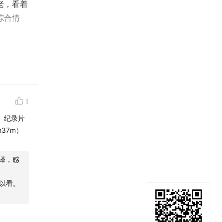
老，看着
综合情
觉得不安
1
来。纪录片
1h37m）
译，感
以看。