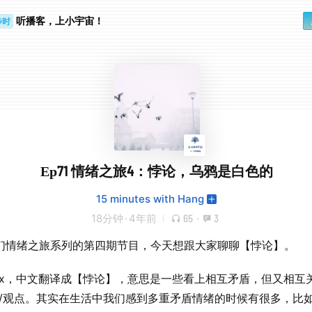
听播客，上小宇宙！
步时
勤路上
Ep71 情绪之旅4：悖论，乌鸦是白色的
15 minutes with Hang
18分钟
·
4年前
65
·
3
们情绪之旅系列的第四期节目，今天想跟大家聊聊【悖论】。
adox，中文翻译成【悖论】，意思是一些看上相互矛盾，但又相互
绪/观点。其实在生活中我们感到多重矛盾情绪的时候有很多，比