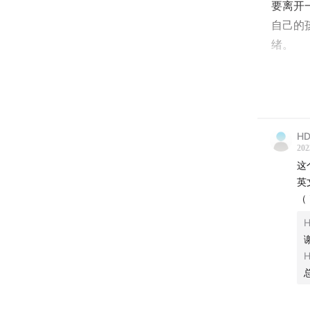
要离开
自己的
绪。
今天想
的原因
播客文
HD
202
这
英文
（
H