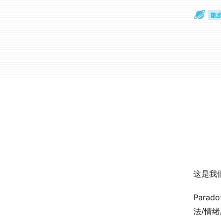
散
通
这是我
Par
法/情