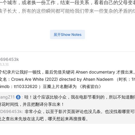
一个城市，或者换一份工作，结束一段关系，看着自己的父母变
孩子长大，所有的这些瞬间都可能给我们带来一些复杂的矛盾的
通过一部最近看的纪录片和大家聊聊生活中的悖论，悖论让我们
展开Show Notes
，以及如何在这个过程中调和和成长。
本以及更多信息，请见网站：
www.hzhaocoaching.com
696453k
3.3.31
个纪录片让我好一顿找，最后凭借关键词 Ahsen documentary 才搜出
名：Crows Are White (2022) directed by Ahsen Nadeem （时长：
 imdb：tt10332620 ）豆瓣上片名翻译为 《鸦雀皆白》
angZ11
:
哇！这个应该比较小众，我在电影节看到的，所以不知道翻
谢花时间找，并且把翻译分享出来！
HD696453k
:
非常小众，以至于影片页面评论也没几条。也没找着哪里可
总之查出来先放在这儿吧，哪天想起来再搜搜看。