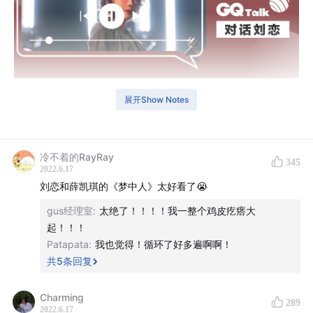
展开Show Notes
【本期简介】
本期GQ Talk，我们请到了《乘风破浪》的“姐姐”刘恋。
冷不着的RayRay
345
2022.6.17
谈及刘恋，第一个形容词也许就是“身兼数职”。《乘风破
刘恋和薛凯琪的《梦中人》太好看了😭
浪》第一期中她笑言，自己是唯一一个上着班，“带薪参
gus经理室
:
太绝了！！！！我一整个鸡皮疙瘩大
赛”的姐姐。北大考古系毕业后，她选择进入了广告行业，
起！！！
在写歌和写文案中找到了微妙的平衡。而多年的广告提案
Patapata
:
我也觉得！循环了好多遍啊啊！
经验，也激发了她临场发挥的潜能，这才有了节目中大脑
共
5
条回复
运转飞快的“神算子”形象。
Charming
289
刘恋上一次走入大众综艺节目的视野，是在2019年《乐队
2022.6.17