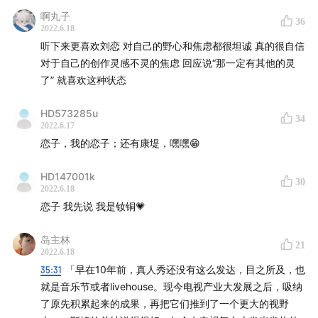
能力。
啊丸子
36
2022.6.18
【本期嘉宾】
听下来更喜欢刘恋 对自己的野心和焦虑都很坦诚 真的很自信
对于自己的创作灵感不灵的焦虑 回应说“那一定有其他的灵
刘恋，Mr.Miss 主唱，广告公司创意总监
了” 就喜欢这种状态
【本期主播】
HD573285u
34
2022.6.17
恋子，我的恋子；还有康堤，嘿嘿😁
HD147001k
30
2022.6.18
恋子 我先说 我是钕铜💗
岛主林
21
2022.6.18
35:31
「早在10年前，真人秀还没有这么发达，目之所及，也
就是音乐节或者livehouse。现今电视产业大发展之后，吸纳
了原先积累起来的成果，再把它们推到了一个更大的视野