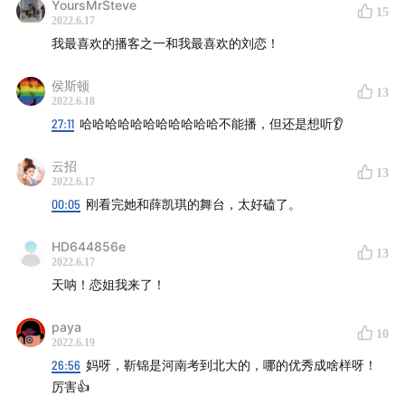
YoursMrSteve
11:12
“我毫无竞技运气，不知为何”
15
2022.6.17
我最喜欢的播客之一和我最喜欢的刘恋！
13:23
如何看待自己成为了大家嗑CP的核心人物
侯斯顿
第二部分 20多岁，拿了金曲奖，但你还是不太认识我
13
2022.6.18
27:11
哈哈哈哈哈哈哈哈哈哈哈不能播，但还是想听👂
16:47
20岁，刚组乐队，最大的宏愿是上音乐节
云招
13
17:50
为什么会选择考古专业？
2022.6.17
00:05
刚看完她和薛凯琪的舞台，太好磕了。
20:02
十佳歌手大赛认识了搭档，复赛一曲《seven
HD644856e
years》一语成谶
13
2022.6.17
天呐！恋姐我来了！
21:20
毕业为什么会进入广告行业？
paya
10
25:50
20岁出头，只想吃爱情的苦
2022.6.19
26:56
妈呀，靳锦是河南考到北大的，哪的优秀成啥样呀！
32:02
拿完金曲奖，陷入新一轮焦虑
厉害👍