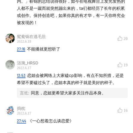
内。」靳锦的总结说得很好，如今在电视舞台上发光发热的
人都不是一蹴而就突然蹦出来的，ta们都经历了长年的积累
或创作。保持创造吧，如果你真的有才华，有一天你终究会
被发现的！
鸳鸯锅在逃毛肚
20
2022.6.18
27:16
不能播就更想听了
【Shownotes】
涟漪_HRSD
第一部分 “我毫无竞技运气，不知为何”
19
2022.6.17
13:53
恋姐会被网络上大家磕cp影响，有点不知所措，还是
02:12
带薪参赛，广告公司支持刘恋做音乐
希望不要磕过头了，恋姐本真的样子就是美好的样子。
04:15
《乘风破浪》中第一次见到女明星们的感受
言讫
:
同意，恋姐更希望大家多关注作品本身。
05:50
第一周真的很崩溃，一周掉了3公斤
捣枕
16
2022.6.17
08:47
这样的赛制很好玩，也很像某种心理实验
27:44
《一心想着怎么谈恋爱》