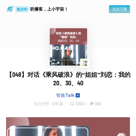
散步时
听播客，上小宇宙！
点击下载
通勤路上
【048】对话《乘风破浪》的“姐姐”刘恋：我的
20、30、40
智族Talk
63分钟
·
4年前
72824
·
386