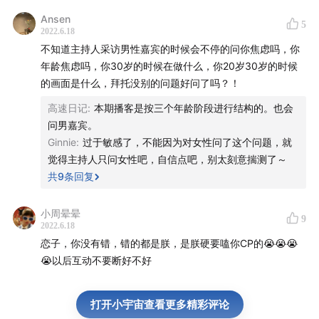
38:15
“我觉得合理满足自己的欲望是一件特别好的事情”
Ansen
5
2022.6.18
第三部分 30岁，我希望90岁才达到人生巅峰
不知道主持人采访男性嘉宾的时候会不停的问你焦虑吗，你
年龄焦虑吗，你30岁的时候在做什么，你20岁30岁的时候
41:24
虽然不想承认，但人生就是抛物线
的画面是什么，拜托没别的问题好问了吗？！
高速日记
:
本期播客是按三个年龄阶段进行结构的。也会
44:42
“我不会空虚，我会奔向下一个目标”
问男嘉宾。
Ginnie
:
过于敏感了，不能因为对女性问了这个问题，就
45:18
对于突如其来的大范围曝光，如何自处？
觉得主持人只问女性吧，自信点吧，别太刻意揣测了～
共
9
条回复
46:40
在评论中学习娱乐圈的生态
小周晕晕
47:06
为什么没有选择全职做音乐？
9
2022.6.18
恋子，你没有错，错的都是朕，是朕硬要嗑你CP的😭😭😭
52:55
“如果可以，我想演电影里矛盾立体的反派”
😭以后互动不要断好不好
第四部分 40岁，没有什么配得上我焦虑了
打开小宇宙查看更多精彩评论