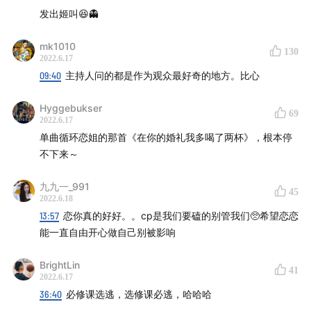
的夏天》中，她作为爵士组合Mr.Miss的主唱，和搭档杜
发出姬叫😆👻
凯一起，留下了令人印象深刻的即兴表演。其实在2017
mk1010
年，他们的首张专辑就获得了金曲奖“最佳演唱组合奖”，
130
2022.6.17
只不过遗憾的是，奖项并未将他们的作品带向更广阔的听
09:40
主持人问的都是作为观众最好奇的地方。比心
众群体。
Hyggebukser
69
2022.6.17
此次参加《乘风破浪》，她坦言自己是一个“毫无竞技运”
单曲循环恋姐的那首《在你的婚礼我多喝了两杯》，根本停
的人，但尽兴的表演让她没有遗憾。她也会主动浏览留言
不下来～
与评论，在突然涌入的关注中寻找反馈，摸索娱乐圈的生
态，同时抱有“不被规训”的信心。
九九一_991
45
2022.6.18
我们和她聊了聊“20、30、40”的话题，女性在人生不同阶
13:57
恋你真的好好。。cp是我们要磕的别管我们🥺希望恋恋
能一直自由开心做自己别被影响
段的经历和感悟——挥洒荷尔蒙的20世代和挑战不断的30
世代，以及期待中不再焦虑的40世代。每年生日，刘恋会
BrightLin
41
写一首歌送给自己。30岁那年，她写了《管它什么》：管
2022.6.17
它什么年纪/只要音乐不会暂停/管它什么安定/我还有爱的
36:40
必修课选逃，选修课必逃，哈哈哈