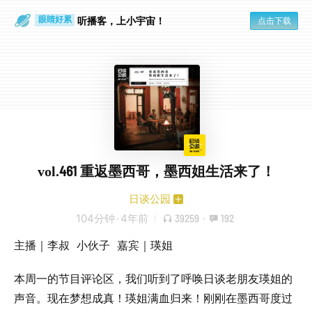
通勤路上
眼睛好累
听播客，上小宇宙！
点击下载
vol.461 重返墨西哥，墨西姐生活来了！
日谈公园
104分钟
·
4年前
39259
·
192
主播｜李叔 小伙子 嘉宾｜瑛姐
本周一的节目评论区，我们听到了呼唤日谈老朋友瑛姐的
声音。现在梦想成真！瑛姐满血归来！刚刚在墨西哥度过