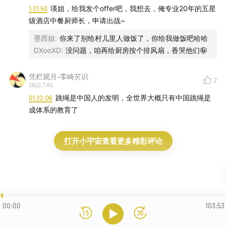
1:31:50
瑛姐，给我发个offer吧，我想去，俺专业20年的五星
级酒店中餐厨师长，申请出战~
墨西姐
:
你来了别给村儿里人做饭了，你给我做饭吧哈哈
DXooXD
:
没问题，咱再给厨房按个排风扇，香哭他们🤪
凭栏观月-零崎芡识
2
2022.7.01
01:22:06
跳绳是中国人的发明，全世界大概只有中国跳绳是
成体系的教育了
打开小宇宙查看更多精彩评论
00:00
103:53