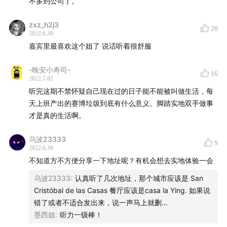
不多到公司了。
zxz_h2j3
20
2022.6.30
嘉宾里最喜欢这个姐了 说话听着很舒服
-晚安小寿司-
16
2022.7.02
听完这期不禁怀疑自己现在过的日子能不能被叫做生活，每
天上班产出的赛博垃圾到底有什么意义。脚踏实地双手做事
才是真的生活啊。
乌波23333
9
2022.6.30
不知道方不方便分享一下地址呢？有机会想去实地体验一会
乌波23333
:
认真听了几次地址，那个城市应该是 San
Cristóbal de las Casas 餐厅应该是casa la Ying. 如果说
错了或者不适合发出来，说一声马上就删…
墨西姐
:
听力一级棒！