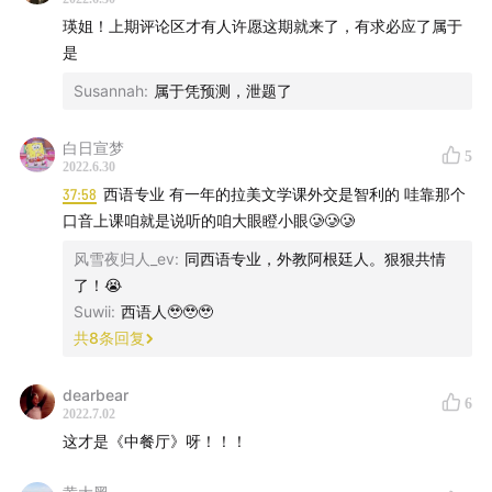
瑛姐！上期评论区才有人许愿这期就来了，有求必应了属于
是
Susannah
:
属于凭预测，泄题了
白日宣梦
5
2022.6.30
37:58
西语专业 有一年的拉美文学课外交是智利的 哇靠那个
口音上课咱就是说听的咱大眼瞪小眼🥲🥲🥲
风雪夜归人_ev
:
同西语专业，外教阿根廷人。狠狠共情
了！😭
Suwii
:
西语人🥹🥹🥹
共
8
条回复
dearbear
6
2022.7.02
这才是《中餐厅》呀！！！