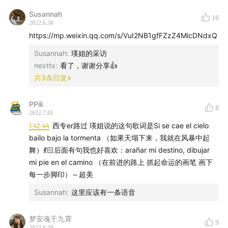
Susannah
10
2022.6.30
https://mp.weixin.qq.com/s/VuI2NB1gfFZzZ4MicDNdxQ
Susannah
:
瑛姐的采访
nexttx
:
看了，谢谢分享👍
共
3
条回复
PPili
8
2022.7.01
1:42:44
西专er路过 瑛姐说的这句歌词是Si se cae el cielo
bailo bajo la tormenta （如果天塌下来，我就在风暴中起
舞）💃🏻后面有句我也好喜欢：arañar mi destino, dibujar
mi pie en el camino （在前进的路上 抓起命运的画笔 画下
每一步脚印）～超美
Susannah
:
这里应该有一条语音
梦安魂于九霄
9
2022.6.30