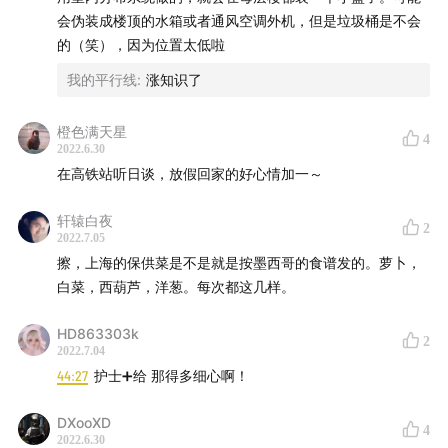
会伪装成楼顶的水箱或者通风空调外机，但是垃圾桶是不会
的（笑），因为位置太低啦
我的平行线
:
涨知识了
橙色满天星
4
2022.6.30
在高铁站听日谈，放假回家的好心情加一～
轩辕白夜
2
2022.7.05
擦，上海的保供菜是不是就是按墨西哥的食谱发的。萝卜，
白菜，西葫芦，洋葱。每次都这几样。
HD863303k
2
2022.7.04
44:27
护士➕给 那得多细心啊！
DXooXD
4
2022.6.30