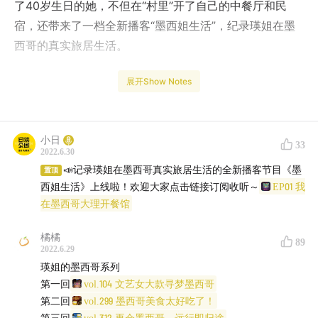
了40岁生日的她，不但在“村里”开了自己的中餐厅和民
宿，还带来了一档全新播客“墨西姐生活”，纪录瑛姐在墨
西哥的真实旅居生活。
在墨西哥开中餐厅是一种怎样的体验？2021年7月重返墨
展开Show Notes
西哥的瑛姐决定完成自己在2019年的计划，将厨房从国内
搬到墨西哥。从最开始运输厨具到装修餐厅，到之后开始
营业，每一个步骤都有着令人啼笑皆非的故事。在这里，
小日
33
2022.6.30
她见到了拥有一百多年历史墙面被刷成黑色的房子，一个
📣记录瑛姐在墨西哥真实旅居生活的全新播客节目《墨
置顶
月的装修工作足足做了三个月的工人，在餐厅墙壁上画功
西姐生活》上线啦！欢迎大家点击链接订阅收听～
EP01 我
夫熊猫的志愿者…...
在墨西哥大理开餐馆
虽然提前学的西班牙语没派上什么用场，香料厨具餐具还
橘橘
89
2022.6.29
得从国内邮寄，而且每天面对的蔬菜基本不超过十种，但
瑛姐的墨西哥系列
在看似困难重重的开店过程中，瑛姐却获得很多乐趣，并
第一回
vol.104 文艺女大款寻梦墨西哥
对当地人的生活有了更多的了解。面对各种随机发生的意
第二回
vol.299 墨西哥美食太好吃了！
外，疫情下的墨西哥人有着超乎想象的淡然和平静，这种
第三回
vol.312 再会墨西哥，远行即归途