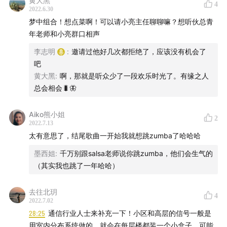
黄大黑
4
2022.6.30
梦中组合！想点菜啊！可以请小亮主任聊聊嘛？想听伙总青
年老师和小亮群口相声
李志明
:
邀请过他好几次都拒绝了，应该没有机会了
吧
黄大黑
:
啊，那就是听众少了一段欢乐时光了。有缘之人
总会相会🐛🦋
Aiko熊小姐
2
2022.7.13
太有意思了，结尾歌曲一开始我就想跳zumba了哈哈哈
墨西姐
:
千万别跟salsa老师说你跳zumba，他们会生气的
（其实我也跳了一年哈哈）
去往北玥
4
2022.7.02
28:25
通信行业人士来补充一下！小区和高层的信号一般是
用室内分布系统做的，就会在每层楼都装一个小盒子。可能