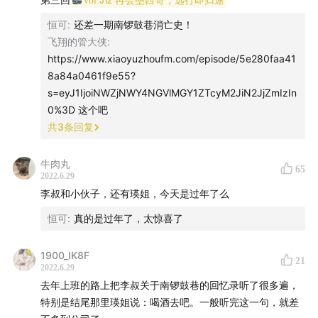
在现代文明和前现代文明的缝隙处所发生的摩擦，也恰恰
恒可
:
还差一期南锣鼓巷消亡史！
是颇为有趣和值得关注的地方。
飞翔的管大侠
:
https://www.xiaoyuzhoufm.com/episode/5e280faa41
|Song List|
8a84a0461f9e55?
s=eyJ1IjoiNWZjNWY4NGVlMGY1ZTcyM2JiN2JjZmIzIn
Sergio George's Salsa Giants - Bajo la Tormenta
0%3D 这个吧
共
3
条回复
牛肉丸
65
2022.6.29
李叔和小伙子，还有瑛姐，今天是过年了么
恒可
:
真的是过年了，太惊喜了
1900_IK8F
21
2022.6.29
去年上班的路上把李叔关于南锣鼓巷的回忆录听了很多遍，
特别是结尾那里瑛姐说：喝酒去吧。一般听完这一句，就差